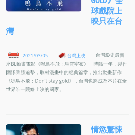
GOLD》全
球戲院上
映只在台
灣
台灣影史最賣
2021/03/05
台灣上映
座BL動畫電影《鳴鳥不飛：烏雲密布》，時隔一年，製作
團隊乘勝追擊，取材漫畫中的經典篇章，推出動畫新作
《鳴鳥不飛：Don’t stay gold》，台灣也將成為本片在全
世界唯一院線上映的國家。
情慾驚悚