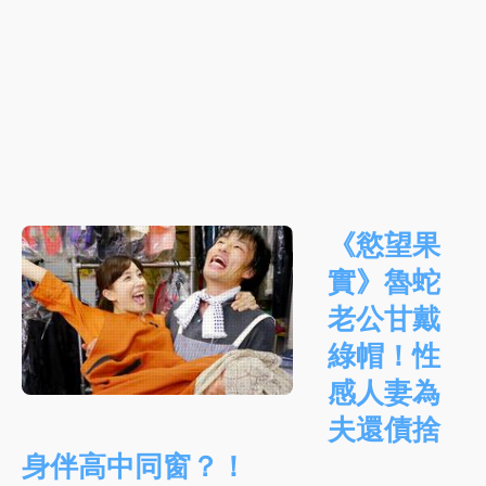
《慾望果
實》魯蛇
老公甘戴
綠帽！性
感人妻為
夫還債捨
身伴高中同窗？！