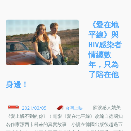
《愛在地
平線》與
HIV感染者
情纏數
年，只為
了陪在他
身邊！
催淚感人媲美
2021/03/05
台灣上映
《愛上觸不到的你》！電影《愛在地平線》改編自德國知
名作家潔西卡科赫的真實故事，小說在德國出版後超過五