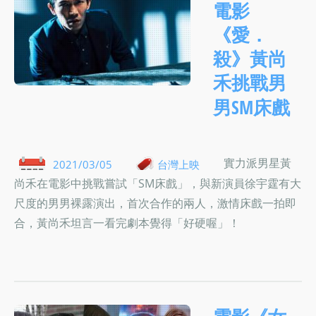
電影
《愛．
殺》黃尚
禾挑戰男
男SM床戲
實力派男星黃
2021/03/05
台灣上映
尚禾在電影中挑戰嘗試「SM床戲」，與新演員徐宇霆有大
尺度的男男裸露演出，首次合作的兩人，激情床戲一拍即
合，黃尚禾坦言一看完劇本覺得「好硬喔」！