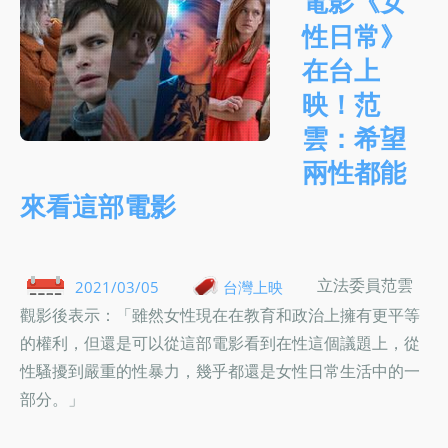
電影《女
性日常》
在台上
映！范
雲：希望
兩性都能
來看這部電影
立法委員范雲
2021/03/05
台灣上映
觀影後表示：「雖然女性現在在教育和政治上擁有更平等
的權利，但還是可以從這部電影看到在性這個議題上，從
性騷擾到嚴重的性暴力，幾乎都還是女性日常生活中的一
部分。」