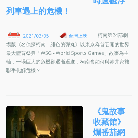
時速磁浮
列車遇上的危機！
柯南第24部劇
2021/03/05
台灣上映
場版《名偵探柯南：緋色的彈丸》以東京為首召開的世界
最大體育祭典「WSG - World Sports Games」故事為主
軸，一場巨大的危機卻逐漸逼進，柯南會如何與赤井家族
聯手化解危機？
《鬼故事
收藏館》
爛番茄網