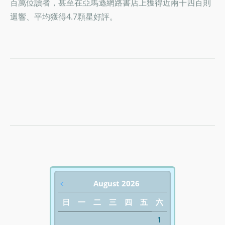
百萬位讀者，甚至在亞馬遜網路書店上獲得近兩千四百則
迴響、平均獲得4.7顆星好評。
﹤
August 2026
日
一
二
三
四
五
六
1