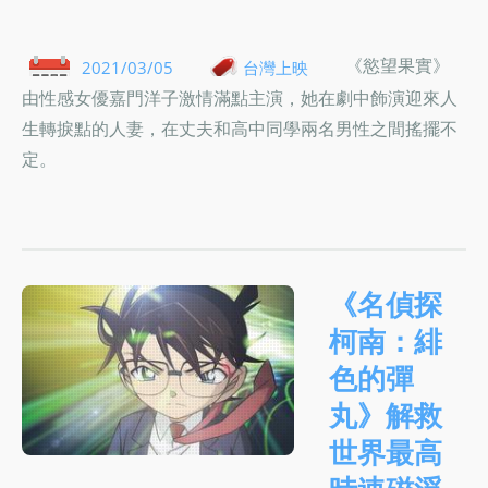
《慾望果實》
2021/03/05
台灣上映
由性感女優嘉門洋子激情滿點主演，她在劇中飾演迎來人
生轉捩點的人妻，在丈夫和高中同學兩名男性之間搖擺不
定。
《名偵探
柯南：緋
色的彈
丸》解救
世界最高