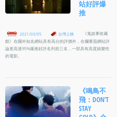
站好評爆
推
《鬼故事收藏
2021/03/05
台灣上映
館》在國外知名網站具有高分的評價外，在爛番茄網站評
論更高達95%爆推好評名列前三名，一部具有高度娛樂性
的電影。
《鳴鳥不
飛：DON’T
STAY