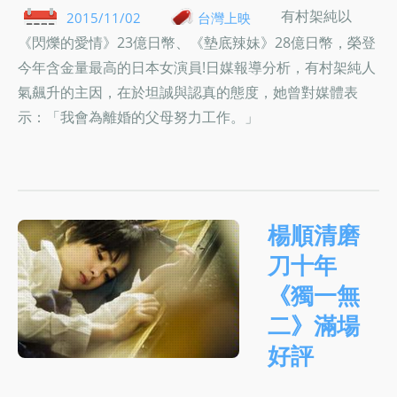
有村架純以
2015/11/02
台灣上映
《閃爍的愛情》23億日幣、《墊底辣妹》28億日幣，榮登
今年含金量最高的日本女演員!日媒報導分析，有村架純人
氣飆升的主因，在於坦誠與認真的態度，她曾對媒體表
示：「我會為離婚的父母努力工作。」
楊順清磨
刀十年
《獨一無
二》滿場
好評