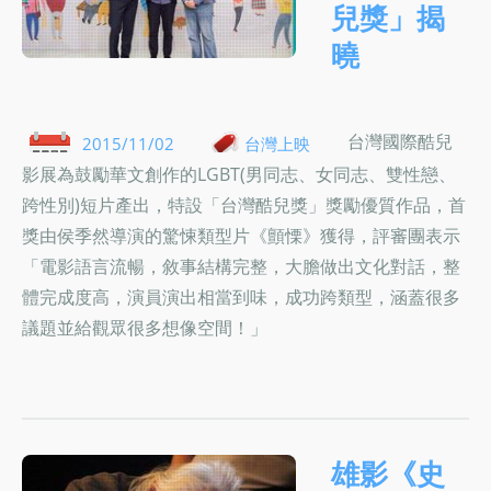
兒獎」揭
曉
台灣國際酷兒
2015/11/02
台灣上映
影展為鼓勵華文創作的LGBT(男同志、女同志、雙性戀、
跨性別)短片產出，特設「台灣酷兒獎」獎勵優質作品，首
獎由侯季然導演的驚悚類型片《顫慄》獲得，評審團表示
「電影語言流暢，敘事結構完整，大膽做出文化對話，整
體完成度高，演員演出相當到味，成功跨類型，涵蓋很多
議題並給觀眾很多想像空間！」
雄影《史