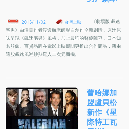
《劇場版 飆速
2015/11/02
台灣上映
宅男》由漫畫作者渡邊航老師親自創作全新劇情，原汁原
味呈現《飆速宅男》風格，加上最強的聲優陣容，日本知
名服飾、百貨品牌在電影上映期間更推出合作商品，藉由
這股飆速風潮炒熱驚人二次元商機。
蕾哈娜加
盟盧貝松
新作《星
際特工瓦