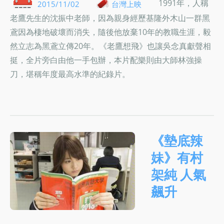
1991年，人稱
2015/11/02
台灣上映
老鷹先生的沈振中老師，因為親身經歷基隆外木山一群黑
鳶因為棲地破壞而消失，隨後他放棄10年的教職生涯，毅
然立志為黑鳶立傳20年。《老鷹想飛》也讓吳念真獻聲相
挺，全片旁白由他一手包辦，本片配樂則由大師林強操
刀，堪稱年度最高水準的紀錄片。
《墊底辣
妹》有村
架純 人氣
飆升