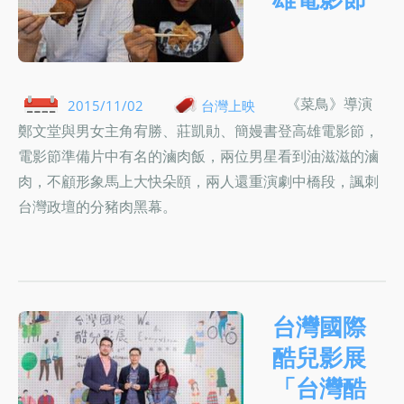
《菜鳥》導演
2015/11/02
台灣上映
鄭文堂與男女主角宥勝、莊凱勛、簡嫚書登高雄電影節，
電影節準備片中有名的滷肉飯，兩位男星看到油滋滋的滷
肉，不顧形象馬上大快朵頤，兩人還重演劇中橋段，諷刺
台灣政壇的分豬肉黑幕。
台灣國際
酷兒影展
「台灣酷