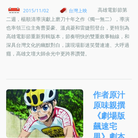
高雄電影節第
2015/11/02
台灣上映
二週，楊順清導演獻上磨刀十年之作《獨一無二》，導演
也率領三位主角曹晏豪、溫貞菱和雷婕熙登台，更特別為
高雄電影節重新剪輯版本，節奏明快的雙重敘事軸線，和
深具台灣文化的幽默對白，讓現場影迷笑聲連連、大呼過
癮，高雄文壇大師余光中更跨界讚聲。
作者原汁
原味親撰
《劇場版
飆速宅
男》劇本