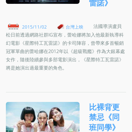
雷諾》
法國導演盧貝
2015/11/02
台灣上映
松日前透過網路社群IG宣布，蕾哈娜將加入他最新執導科
幻電影《星際特工瓦雷諾》的卡司陣容，曾帶來多首暢銷
冠軍單曲的蕾哈娜在2012年以《超級戰艦》作為大銀幕處
女作，隨後陸續參與多部電影演出，《星際特工瓦雷諾》
將是她演出過最重要的角色。
比裸背更
禁忌《同
班同學》