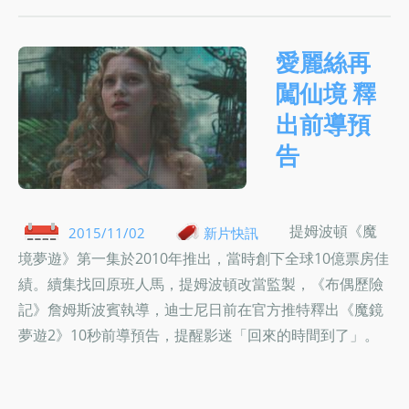
愛麗絲再
闖仙境 釋
出前導預
告
提姆波頓《魔
2015/11/02
新片快訊
境夢遊》第一集於2010年推出，當時創下全球10億票房佳
績。續集找回原班人馬，提姆波頓改當監製，《布偶歷險
記》詹姆斯波賓執導，迪士尼日前在官方推特釋出《魔鏡
夢遊2》10秒前導預告，提醒影迷「回來的時間到了」。