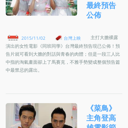
最終預告
公佈
主打大膽裸露
2015/11/02
台灣上映
演出的女性電影《同班同學》台灣最終預告現已公佈！預
告片就可看到大膽的對話與青春的肉體；但是一段三人比
中指的淘氣畫面卻上了馬賽克，不雅手勢變成整個預告篇
中最禁忌的露出。
《菜鳥》
主角登高
雄電影節