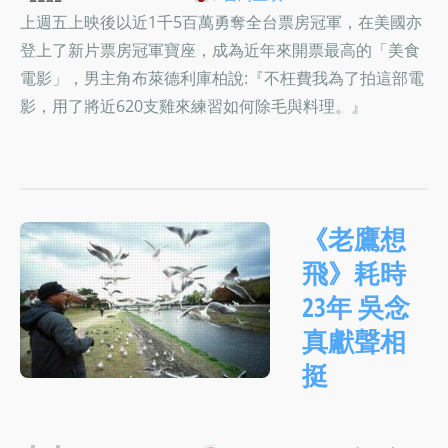
上週五上映後以近1千5百萬勇奪全台票房冠軍，在美國亦
登上了新片票房冠軍寶座，成為近年來開票最高的「美食
電影」，男主角布萊德利庫柏說:『不枉費我為了拍這部電
影，用了將近620支雞來練習如何除毛與料理。』
《老鷹想
飛》耗時
23年 吳念
真獻聲相
挺