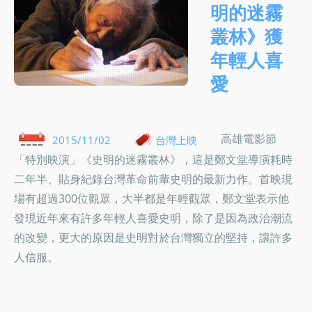
明的迷霧
叢林》獲
年輕人喜
愛
高雄電影節
2015/11/02
台灣上映
「特別映演」《史明的迷霧叢林》，這是鄭文堂導演耗時
二年半、貼身紀錄台灣革命前輩史明的最新力作。首映現
場有超過300位觀眾，大半都是年輕觀眾，鄭文堂表示他
發現近年來有許多年輕人喜愛史明，除了是因為政治潮流
的改變，更大的原因是史明對於台灣獨立的堅持，讓許多
人信服。