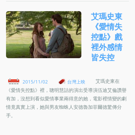
艾瑪史東
《愛情失
控點》戲
裡外感情
皆失控
艾瑪史東在
2015/11/02
台灣上映
《愛情失控點》裡，聰明慧詰的演出受導演伍迪艾倫讚譽
有加，沒想到看似愛情事業兩得意的她，電影裡情變的劇
情竟真實上演，她與男友蜘蛛人安德魯加菲爾德驚傳分
手。