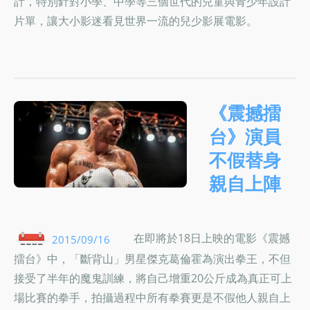
計，特別針對小學、中學等三個世代的兒童與青少年設計
片單，讓大小影迷看見世界一流的兒少影展電影。
《震撼擂
台》演員
不假替身
親自上陣
在即將於18日上映的電影《震撼
2015/09/16
擂台》中，「斷背山」男星傑克葛倫霍為演出拳王，不但
接受了半年的魔鬼訓練，將自己增重20公斤成為真正可上
場比賽的拳手，拍攝過程中所有拳賽更是不假他人親自上