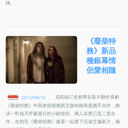
陣。
《廢柴特
務》新品
種銀幕情
侶愛相隨
克莉絲汀史都華在新片動作喜劇
2015/09/16
《廢柴特務》中與老搭檔傑西艾森柏格再度攜手合作，飾
演一對成天呼麻渡日的小鎮情侶。兩人其實已是二度合
作，在拍完《廢柴特務》後還一起接下伍迪艾倫新片，儼