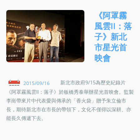
《阿罩霧
風雲II：落
子》新北
市星光首
映會
新北市政府9/15為歷史紀錄片
2015/09/16
《阿罩霧風雲II：落子》於板橋秀泰舉辦星光首映會。監製
李崗帶來片中代表愛與傳承的「香火袋」贈予朱立倫市
長，期待新北市在市長的帶領下，文化不僅得以深耕、亦
能長久傳遞下去。