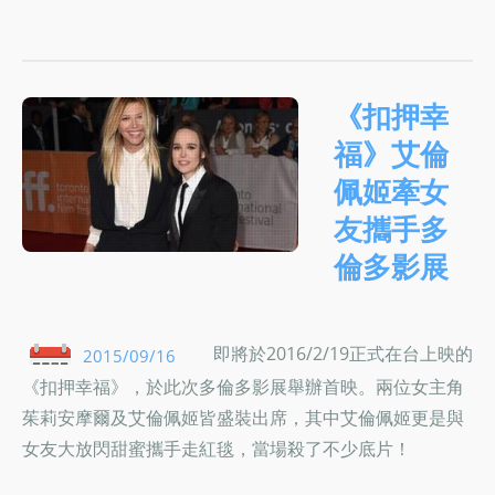
《扣押幸
福》艾倫
佩姬牽女
友攜手多
倫多影展
即將於2016/2/19正式在台上映的
2015/09/16
《扣押幸福》，於此次多倫多影展舉辦首映。兩位女主角
茱莉安摩爾及艾倫佩姬皆盛裝出席，其中艾倫佩姬更是與
女友大放閃甜蜜攜手走紅毯，當場殺了不少底片！