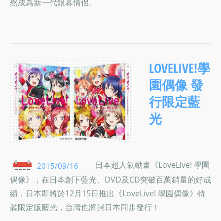
然成為新一代銀幕情侶。
LOVELIVE!學
園偶像 發
行限定藍
光
日本超人氣動畫《LoveLive! 學園
2015/09/16
偶像》，在日本創下藍光、DVD及CD突破百萬銷量的好成
績，日本即將於12月15日推出《LoveLive! 學園偶像》特
裝限定版藍光，台灣也將與日本同步發行！