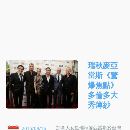
瑞秋麥亞
當斯《驚
爆焦點》
多倫多大
秀薄紗
加拿大女星瑞秋麥亞當斯於台灣
2015/09/16