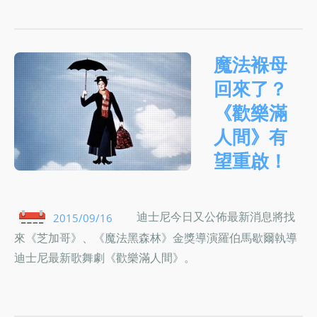
魔法褓母
回來了？
《歡樂滿
人間》有
望重啟！
迪士尼今日又公佈最新消息將找
2015/09/16
來《芝加哥》、《魔法黑森林》金獎導演羅伯馬歇爾執導
迪士尼最新歌舞劇《歡樂滿人間》。