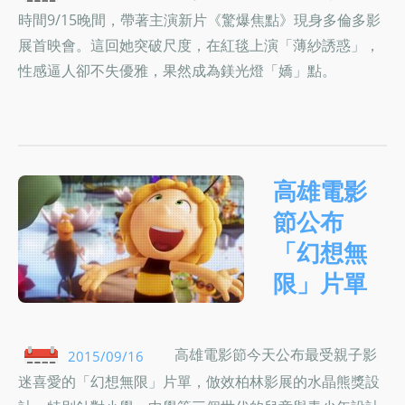
時間9/15晚間，帶著主演新片《驚爆焦點》現身多倫多影
展首映會。這回她突破尺度，在紅毯上演「薄紗誘惑」，
性感逼人卻不失優雅，果然成為鎂光燈「嬌」點。
高雄電影
節公布
「幻想無
限」片單
高雄電影節今天公布最受親子影
2015/09/16
迷喜愛的「幻想無限」片單，倣效柏林影展的水晶熊獎設