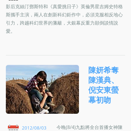
影后克絲汀鄧斯特和《真愛挑日子》英倫男星吉姆史特格
斯攜手主演，兩人在創新科幻鉅作中，必須克服相反地心
引力，跨越科幻世界的藩籬，大銀幕反重力顛倒談情說
愛。
陳妍希奪
陳漢典、
倪安東螢
幕初吻
今晚(8/4)九點將全台首播女神陳
2012/08/03