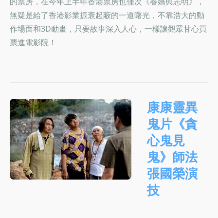
的票房，在今年上半年香港票房也僅次《春嬌與志明》，
無疑是給了香港影業振衰起蔽的一道曙光，不靠浩大的動
作場面和3D動畫，只要故事深入人心，一樣讓觀眾甘心買
票進電影院！
康康靈異
鬼片《貪
心鬼見
鬼》師法
張國榮演
技