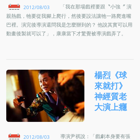
「我在那場戲裡要跟〝小強〞 演
2012/08/03
親熱戲，牠要從我腳上爬行，然後要設法讓牠一路爬進嘴
巴裡。演完後導演還問我是怎麼辦到的？ 他說其實可以用
動畫後製就可以了」，康康當下才驚覺被導演戲弄了。
楊烈《球
來就打》
神經質老
大演上癮
導演尹祺說：「戲劇本身要有張
2012/08/03