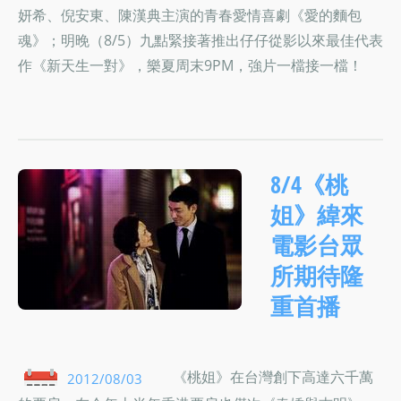
妍希、倪安東、陳漢典主演的青春愛情喜劇《愛的麵包
魂》；明晚（8/5）九點緊接著推出仔仔從影以來最佳代表
作《新天生一對》，樂夏周末9PM，強片一檔接一檔！
8/4《桃
姐》緯來
電影台眾
所期待隆
重首播
《桃姐》在台灣創下高達六千萬
2012/08/03