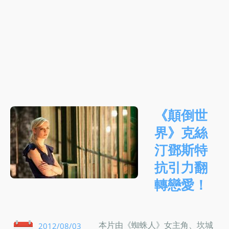
《顛倒世
界》克絲
汀鄧斯特
抗引力翻
轉戀愛！
本片由《蜘蛛人》女主角、坎城
2012/08/03