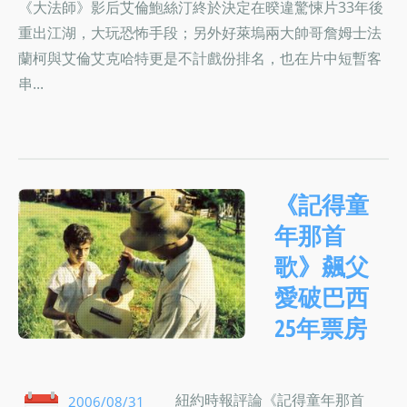
《大法師》影后艾倫鮑絲汀終於決定在暌違驚悚片33年後
重出江湖，大玩恐怖手段；另外好萊塢兩大帥哥詹姆士法
蘭柯與艾倫艾克哈特更是不計戲份排名，也在片中短暫客
串...
《記得童
年那首
歌》飆父
愛破巴西
25年票房
紐約時報評論《記得童年那首
2006/08/31