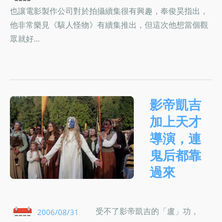
也讓電影製作公司對於拍攝續集很有興趣，奉俊昊指出，
他非常樂見《駭人怪物》有續集推出，但這次他想當個觀
眾就好...
影帝凱吉
加上天才
導演，連
鬼后都靠
過來
受不了影帝凱吉的「盧」功，
2006/08/31