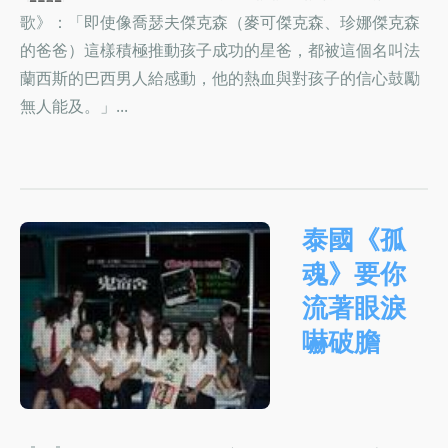
歌》：「即使像喬瑟夫傑克森（麥可傑克森、珍娜傑克森
的爸爸）這樣積極推動孩子成功的星爸，都被這個名叫法
蘭西斯的巴西男人給感動，他的熱血與對孩子的信心鼓勵
無人能及。」...
泰國《孤
魂》要你
流著眼淚
嚇破膽