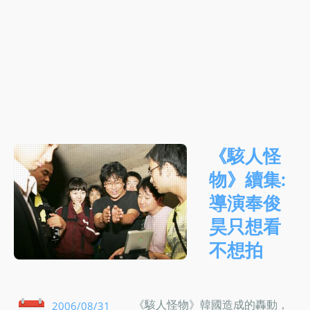
《駭人怪
物》續集:
導演奉俊
昊只想看
不想拍
《駭人怪物》韓國造成的轟動，
2006/08/31