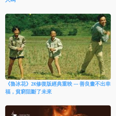
《魯冰花》2K修復版經典重映 --- 善良畫不出幸
福，貧窮阻斷了未來