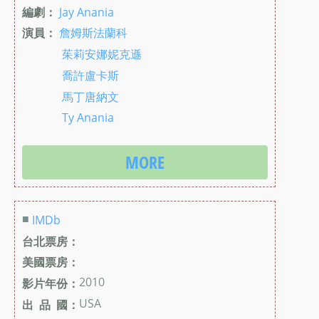
編劇：
Jay Anania
演員：
詹姆斯法蘭科
茱莉安娜妮克遜
喬許盧卡斯
馬丁唐納文
Ty Anania
MORE
■
IMDb
台北票房：
美國票房：
2010
影片年份：
USA
出 品 國：