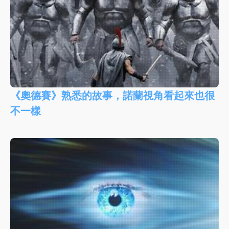
《奧德賽》熟悉的故事，諾蘭視角看起來也很
不一樣