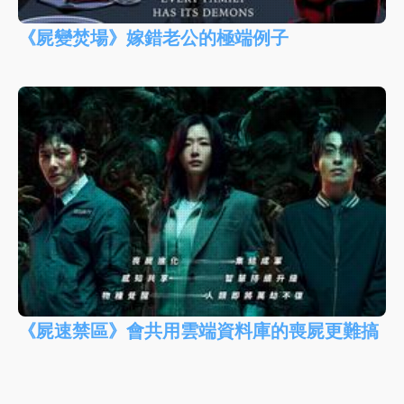
《屍變焚場》嫁錯老公的極端例子
《屍速禁區》會共用雲端資料庫的喪屍更難搞