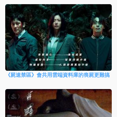
《屍速禁區》會共用雲端資料庫的喪屍更難搞