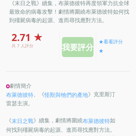
《末日之戰》續集，布萊德彼特再度領軍力抗全球
最致命的病毒攻擊！劇情將圍繞布萊德彼特如何找
到殭屍病毒的起源、進而尋找應對方法。
2.71 ★
★看看評分
共 7 人評分
★
劇情簡介
、《
》克里斯汀
布萊德彼特
怪獸與牠們的產地
雷瑟主演。
《
》續集，劇情將圍繞
如
末日之戰
布萊德彼特
何找到殭屍病毒的起源、進而尋找應對方法。