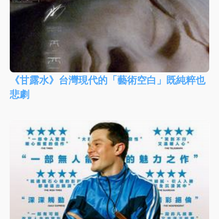
《甘露水》台灣現代的「藝術空白」既純粹也
悲劇