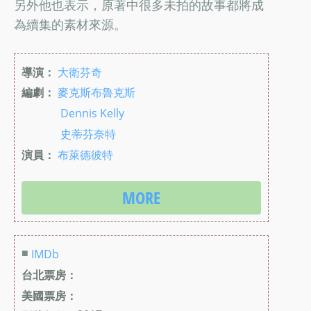
另外他也表示，原著中很多未拍的故事都將成
為續集的素材來源。
導演：
大衛芬奇
編劇：
麥克斯布魯克斯
Dennis Kelly
史蒂芬奈特
演員：
布萊德彼特
MORE
■
IMDb
台北票房：
美國票房：