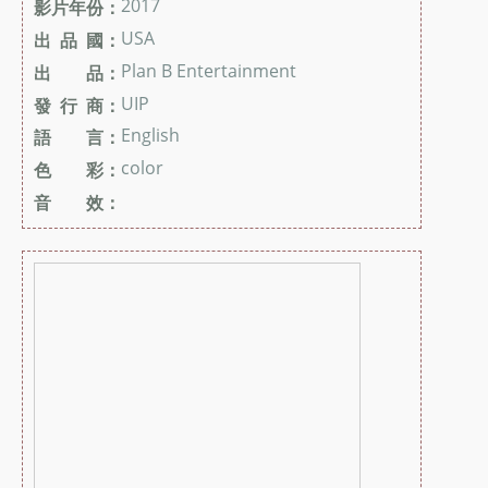
2017
影片年份：
USA
出 品 國：
Plan B Entertainment
出 品：
UIP
發 行 商：
English
語 言：
color
色 彩：
音 效：