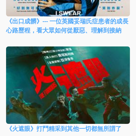
《出口成髒》--- 一位英國妥瑞氏症患者的成長
心路歷程，看大眾如何從厭惡、理解到接納
《火遮眼》打鬥精采到其他一切都無所謂了