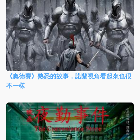
《奧德賽》熟悉的故事，諾蘭視角看起來也很
不一樣