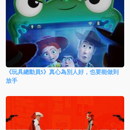
《玩具總動員5》真心為別人好，也要能做到
放手