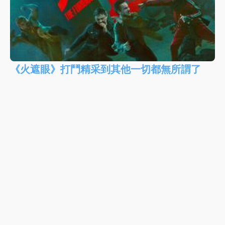
《火遮眼》打鬥精采到其他一切都無所謂了