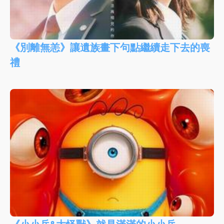
《別離無恙》讓遺族畫下句點繼續走下去的喪
禮