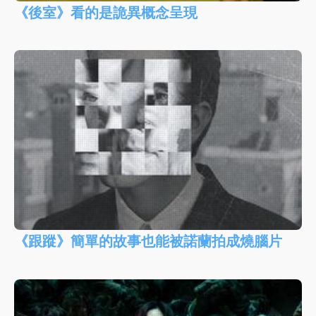
《後室》看的是詭異概念呈現
《跟蹤》簡單的故事也能被諾蘭拍成燒腦片