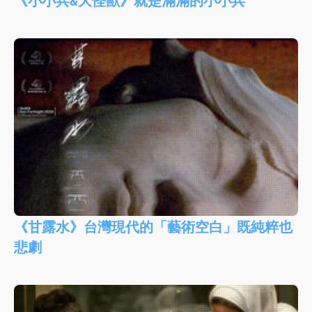
《小小兵&大怪獸》就是滿滿的小小兵
《甘露水》台灣現代的「藝術空白」既純粹也
悲劇