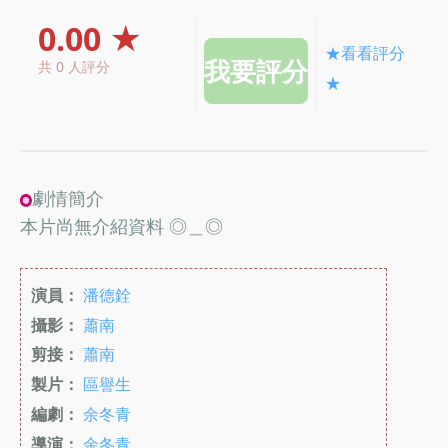
0.00 ★
★看看評分
共 0 人評分
★
劇情簡介
本片尚無介紹資料 ◎＿◎
演員：
潘德銓
攝影：
蕭南
剪接：
蕭南
製片：
區譽生
編劇：
余冬青
導演：
余冬青