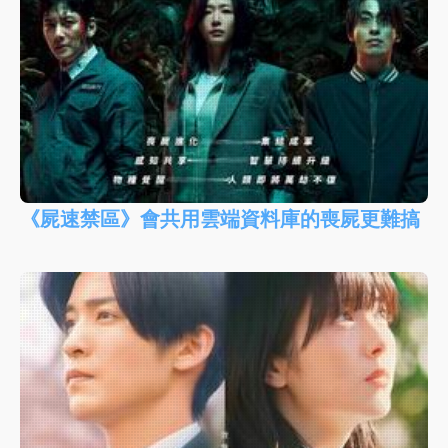
《屍速禁區》會共用雲端資料庫的喪屍更難搞