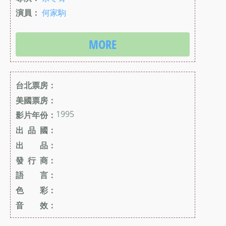
演員：
何家駒
MORE
台北票房：
美國票房：
1995
影片年份：
出 品 國：
出 品：
發 行 商：
語 言：
色 彩：
音 效：