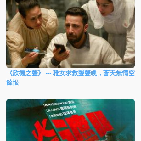
《欣德之聲》 --- 稚女求救聲聲喚，蒼天無情空
餘恨