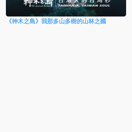
《神木之島》我那多山多樹的山林之國