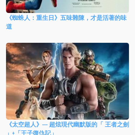
《蜘蛛人：重生日》五味雜陳，才是活著的味
道
《太空超人》--- 超炫現代幽默版的「 王者之劍
」+「王子復仇記」