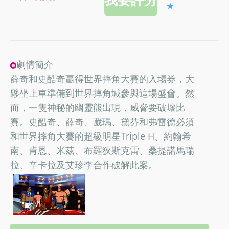
★
劇情簡介
薛奇和史酷奇贏得世界摔角大賽的入場券，大
夥坐上車準備到世界摔角城參與這場盛會。然
而，一隻神秘的幽靈熊出現，威脅要破壞比
賽。史酷奇、薛奇、葳瑪、黛芬和弗雷德必須
和世界摔角大賽的超級明星Triple H、約翰希
南、肯恩、米茲、布羅狄斯克雷、桑提諾馬瑞
拉、辛卡拉及艾珍李合作破解此案。