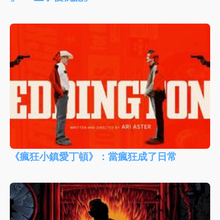
《瘋狂小鎮愛丁頓》：當瘋狂成了日常