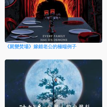
《屍變焚場》嫁錯老公的極端例子