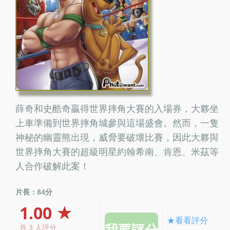
薛奇和史酷奇贏得世界摔角大賽的入場券，大夥坐
上車準備到世界摔角城參與這場盛會。然而，一隻
神秘的幽靈熊出現，威脅要破壞比賽，因此大夥與
世界摔角大賽的超級明星約翰希南、肯恩、米茲等
人合作破解此案！
片長：84分
1.00 ★
★看看評分
共 3 人評分