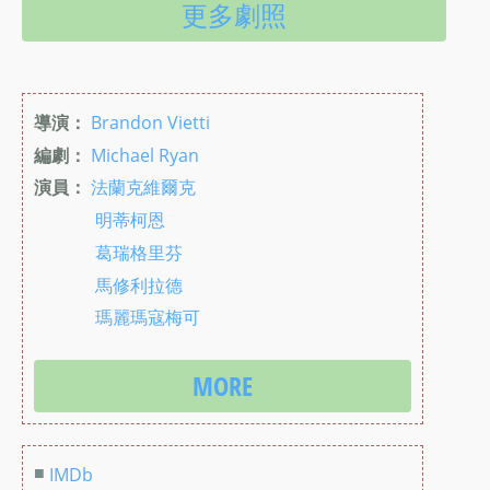
更多劇照
導演：
Brandon Vietti
編劇：
Michael Ryan
演員：
法蘭克維爾克
明蒂柯恩
葛瑞格里芬
馬修利拉德
瑪麗瑪寇梅可
MORE
■
IMDb