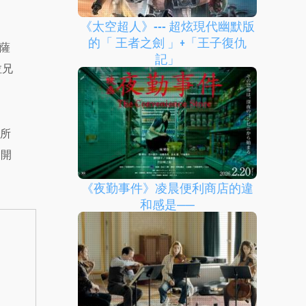
《太空超人》--- 超炫現代幽默版
的「 王者之劍 」+「王子復仇
薩
記」
拉兄
役所
展開
《夜勤事件》凌晨便利商店的違
和感是──