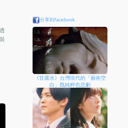
分享到facebook
透
裝
《甘露水》台灣現代的「藝術空
白」既純粹也悲劇