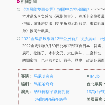
相關新聞
◎
《德黑蘭雙面疑雲》揭開中東神秘面紗
2023-09-
本片邀來享負盛名《死期預告》、奧斯卡金像獎最
伊德．盧斯塔伊御用男主角威尼斯影展、東京影展
弟》後同台飆戲。
◎
2022金馬影展網羅12部亞洲新片 役所廣司、
2022金馬影展9月30日公布12部來自日本、
廣司、松隆子、木村文乃、永山絢斗、二宮和也、
的閨蜜情、也涵蓋奇幻、戰爭、歷史、政治各層面
■
導演：
馬尼哈奇奇
IMDb
編劇：
馬尼哈奇奇
台北票房
演員：
納維德穆罕默德扎德
18萬(台幣
塔蘭妮阿莉多絲蒂
美國票房