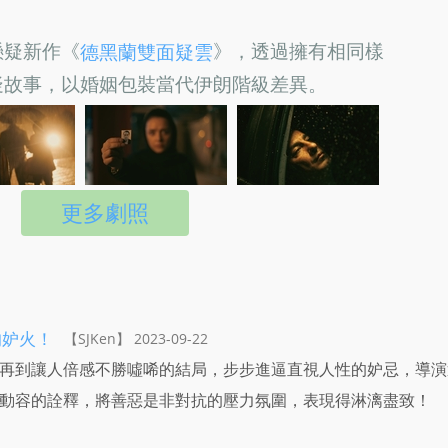
懸疑新作《
》，透過擁有相同樣
德黑蘭雙面疑雲
疑故事，以婚姻包裝當代伊朗階級差異。
更多劇照
的妒火！
【SJKen】 2023-09-22
再到讓人倍感不勝噓唏的結局，步步進逼直視人性的妒忌，導演
動容的詮釋，將善惡是非對抗的壓力氛圍，表現得淋漓盡致！