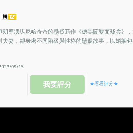
n
伊朗導演馬尼哈奇奇的懸疑新作《德黑蘭雙面疑雲》，
對夫妻，卻身處不同階級與性格的懸疑故事，以婚姻包
23/09/15
★看看評分★