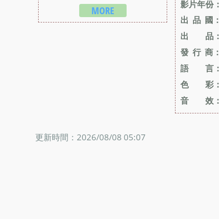
影片年份
MORE
出 品 國
出 品
發 行 商
語 言
色 彩
音 效
更新時間：2026/08/08 05:07