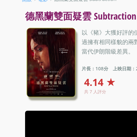
德黑蘭雙面疑雲 Subtractio
以《豬》大獲好評的
過擁有相同樣貌的兩
當代伊朗階級差異。
片長：108分
上映日期：20
4.14 ★
共 7 人評分