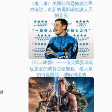
《鬼上車》美國公路恐怖結合民
俗傳說，創新的電影嚇點讓人又
怕又笑
《出口成髒》--- 一位英國妥瑞氏
症患者的成長心路歷程，看大眾
如何從厭惡、理解到接納
透