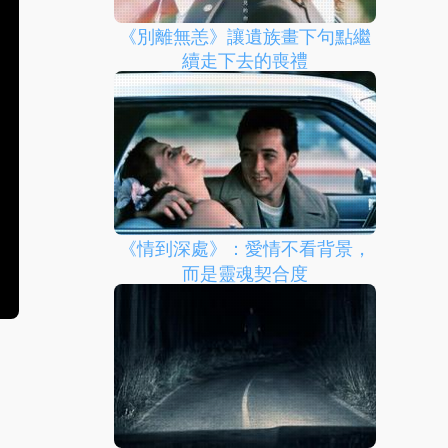
《別離無恙》讓遺族畫下句點繼
續走下去的喪禮
《情到深處》：愛情不看背景，
而是靈魂契合度