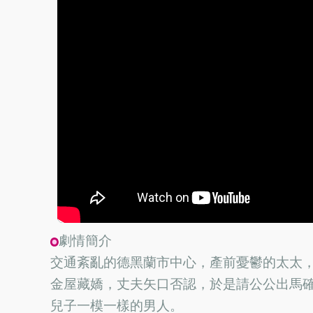
劇情簡介
交通紊亂的德黑蘭市中心，產前憂鬱的太太
金屋藏嬌，丈夫矢口否認，於是請公公出馬
兒子一模一樣的男人。