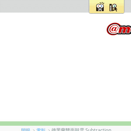
﹥
﹥德黑蘭雙面疑雲 Subtraction
開眼
電影