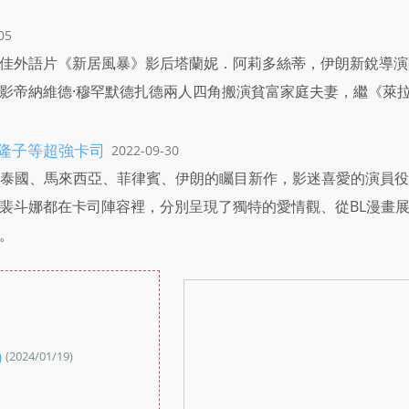
05
佳外語片《新居風暴》影后塔蘭妮．阿莉多絲蒂，伊朗新銳導演
影帝納維德·穆罕默德扎德兩人四角搬演貧富家庭夫妻，繼《萊
松隆子等超強卡司
2022-09-30
韓國、泰國、馬來西亞、菲律賓、伊朗的矚目新作，影迷喜愛的演員
裴斗娜都在卡司陣容裡，分別呈現了獨特的愛情觀、從BL漫畫
。
：
)
(2024/01/19)
：