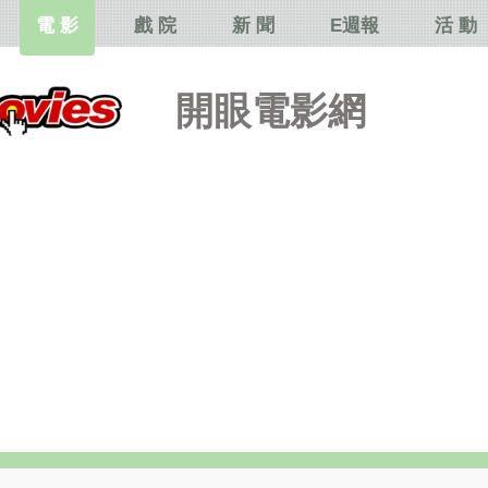
電 影
戲 院
新 聞
E週報
活 動
開眼電影網