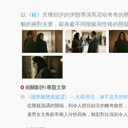
以《
》大獲好評的伊朗導演馬尼哈奇奇的
豬
貌的兩對夫妻，卻身處不同階級與性格的懸
相關影評/專題文章
◎
《德黑蘭雙面疑雲》--- 大雨滂沱，淋不息失控
從懸疑詭譎的開端，到令人瞠目結舌的離奇曲哲，
過男女主角影帝兩人分扮四角，精彩對比深刻令人