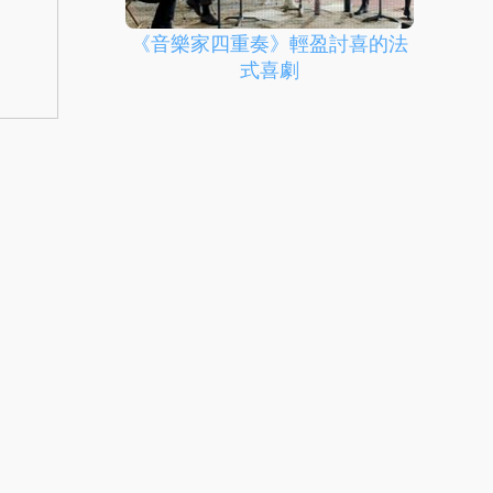
《音樂家四重奏》輕盈討喜的法
式喜劇