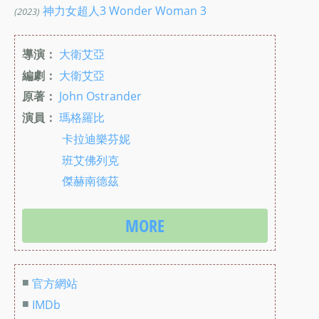
神力女超人3 Wonder Woman 3
(2023)
導演：
大衛艾亞
編劇：
大衛艾亞
原著：
John Ostrander
演員：
瑪格羅比
卡拉迪樂芬妮
班艾佛列克
傑赫南德茲
MORE
■
官方網站
■
IMDb