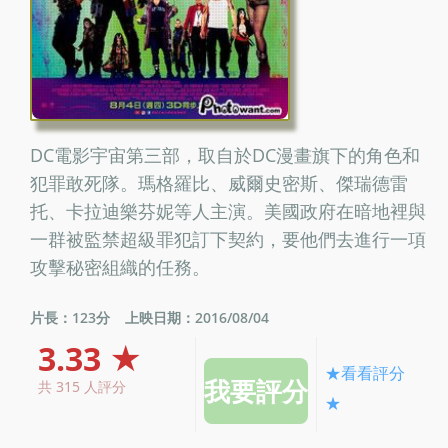
DC電影宇宙第三部，取自於DC漫畫旗下的角色和
犯罪敢死隊。瑪格羅比、威爾史密斯、傑瑞德雷
托、卡拉迪樂芬妮等人主演。美國政府在暗地裡與
一群被監禁超級罪犯訂下契約，要他們去進行一項
攻擊秘密組織的任務。
片長：123分
上映日期：2016/08/04
3.33 ★
★看看評分
共 315 人評分
★