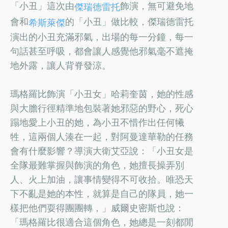
「小丑」這次由
飾演，無可避免地
傑瑞德雷托
會和
的「小丑」做比較，傑瑞德雷托
希斯萊傑
演出的小丑充滿邪氣，出場的每一分鐘，每一
句話甚至呼吸，都會讓人感覺他邪氣毫不遮掩
地外露，讓人背脊發涼。
瑪格羅比飾演「小丑女」哈莉奎茵，她的性感
與大膽行徑精準地包裝著她邪惡的野心，死心
蹋地愛上小丑的她，為小丑不惜作出任何犧
牲，這兩個人湊在一起，對阿曼達華勒的任務
會有什麼影響？導演大衛艾亞說：「小丑女是
全隊最難掌握與飾演的角色，她擅長操弄別
人、火上加油，讓事情變得不可收拾。唯恐天
下不亂是她的本性，就算是自己的隊員，她一
樣把他們耍得團團轉，」威爾史密斯也說：
「瑪格羅比很適合這個角色，她總是一刻都閒