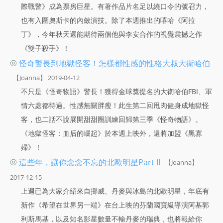
際戰警》成為票房巨星。有著作品片名足以繞口令的號召力，
也有入圍奧斯卡的內斂演技。除了本週推出的嘻哈《阿拉
丁》，今年秋天還能期待兩個他與李安合作的視覺震撼之作
《雙子殺手》！
◎
怪奇警長到地獄怪客！怎樣都性感的性格大叔大衛哈伯
【Joanna】 2019-04-12
不只是《怪奇物語》警長！獲得金球獎提名的大衛哈伯FBI、軍
情六處都待過。性感無關胖瘦！此生第二回甩肉健身成地獄怪
客，也二話不說展開甜甜圈訓練回歸第三季《怪奇物語》。
《地獄怪客：血后的崛起》於本週上映外，還將加盟《黑寡
婦》！
◎
這些年，讓你念念不忘的北歐明星Part II
【Joanna】
2017-12-15
上週已為大家介紹來自挪威、丹麥與冰島的北歐明星，年底有
新作《希望在世界另一端》在台上映的芬蘭國寶級導演阿基郭
利斯馬基，以及知名影星數量不輸丹麥的瑞典，也將報給你