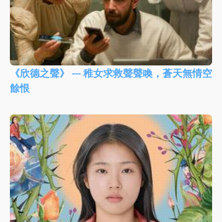
《欣德之聲》 --- 稚女求救聲聲喚，蒼天無情空
餘恨