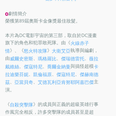
劇情簡介
榮獲第89屆奧斯卡金像獎最佳妝髮。
本片為DC電影宇宙的第三部，取自於DC漫畫
旗下的角色和犯罪敢死隊。由《
火線赤子
》、《
》
執導與編劇，
情
怒火特攻隊
大衛艾亞
由
、
、
、
威爾史密斯
瑪格羅比
傑瑞德雷托
薇拉
、
、
與搞怪超模
戴維絲
傑寇特尼
喬爾金納曼
卡
、
、
、
拉迪樂芬妮
凱倫福原
傑寇特尼
傑赫南德
、
、
主
茲
亞當貝奇
艾德瓦利亞肯努耶阿嘉巴傑
演。
《
》的成員與正義的超級英雄行事
自殺突擊隊
作風完全相反，許多突擊隊的成員甚至是超