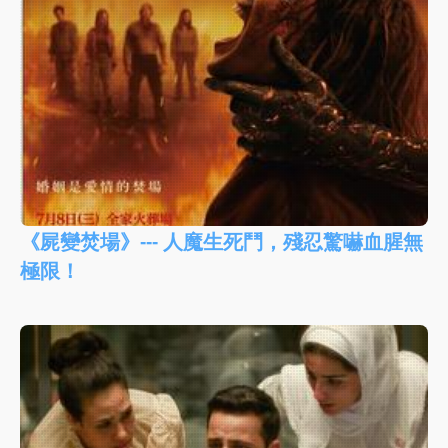
《屍變焚場》--- 人魔生死鬥，殘忍驚嚇血腥無
極限！