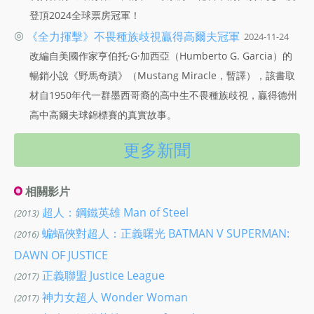
登頂2024全球票房冠軍！
◎
《全力揮擊》不畏種族歧視贏得高爾夫冠軍
2024-11-24
改編自美國作家亨伯托·G·加西亞（Humberto G. Garcia）的
暢銷小說《野馬奇蹟》（Mustang Miracle，暫譯），該書取
材自1950年代一群墨西哥裔的高中生不畏種族歧視，贏得德州
高中高爾夫球錦標賽的真實故事。
更多新聞
相關影片
超人：鋼鐵英雄 Man of Steel
(2013)
蝙蝠俠對超人：正義曙光 BATMAN V SUPERMAN:
(2016)
DAWN OF JUSTICE
正義聯盟 Justice League
(2017)
神力女超人 Wonder Woman
(2017)