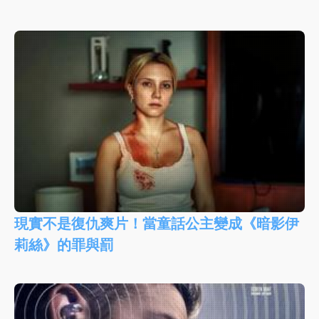
現實不是復仇爽片！當童話公主變成《暗影伊
莉絲》的罪與罰