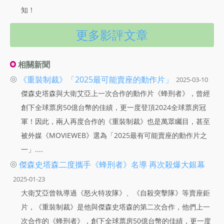
知！
更多影評文章
相關新聞
◎
《重裝制裁》「2025最可能賣座的動作片」
2025-03-10
傑森史塔森與大衛艾亞上一次合作的動作片《蜂刑者》，曾經
創下全球票房50億台幣的佳績，更一度登頂2024全球票房冠
軍！因此，兩人再度合作的《重裝制裁》也是萬眾矚目，甚至
被外媒《MOVIEWEB》選為「2025最有可能賣座的動作片之
一」....
◎
傑森史塔森二度攜手《蜂刑者》名導 再次殺爆大銀幕
2025-01-23
大衛艾亞曾執導過《怒火特攻隊》、《自殺突擊隊》等賣座鉅
片，《重裝制裁》是他與傑森史塔森的第二次合作，他們上一
次合作的《蜂刑者》，創下全球票房50億台幣的佳績，更一度