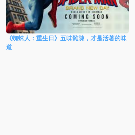
《蜘蛛人：重生日》五味雜陳，才是活著的味
道