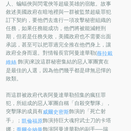
人、蝙蝠俠與閃電俠等超級英雄的宿敵。故事
敘述美國政府在暗地裡與一群被監禁超級罪犯
訂下契約，要他們去進行一項攻擊秘密組織的
任務，如果任務能成功，他們將被能減輕刑
期，但若是任務失敗，美國政府也不需要出面
承認，甚至可以把罪過完全推在他們身上，讓
政府全身而退。對情報長官阿曼達華勒(
薇拉戴
飾演)來說這群秘密集結的惡人軍團實在
維絲
是最佳的人選，因為他們幾乎都是肆無忌憚的
敗類。
而這群被政府代表阿曼達華勒招集的瘋狂罪
犯，所組成的惡人軍團自稱「自殺突擊隊」，
突擊隊的成員有
飾演的「死亡射
威爾史密斯
手」；
飾演持巨大魂狩武士刀的卡塔
凱倫福原
娜；
飾演阿曼達華勒的副手──瑞
喬爾金納曼