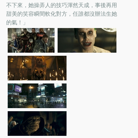
不下來，她操弄人的技巧渾然天成，事後再用
甜美的笑容瞬間軟化對方，任誰都沒辦法生她
的氣！」