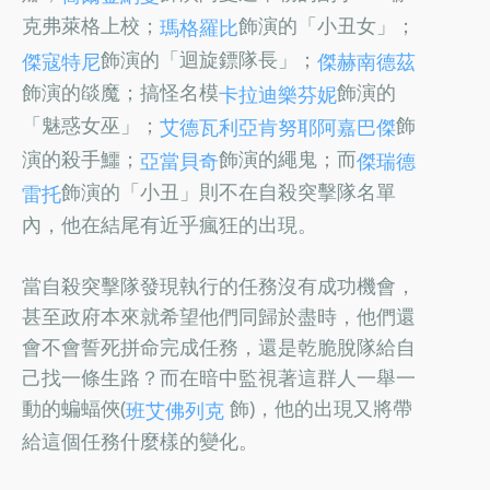
克弗萊格上校；
飾演的「小丑女」；
瑪格羅比
飾演的「迴旋鏢隊長」；
傑寇特尼
傑赫南德茲
飾演的燄魔；搞怪名模
飾演的
卡拉迪樂芬妮
「魅惑女巫」；
飾
艾德瓦利亞肯努耶阿嘉巴傑
演的殺手鱷；
飾演的繩鬼；而
亞當貝奇
傑瑞德
飾演的「小丑」則不在自殺突擊隊名單
雷托
內，他在結尾有近乎瘋狂的出現。
當自殺突擊隊發現執行的任務沒有成功機會，
甚至政府本來就希望他們同歸於盡時，他們還
會不會誓死拼命完成任務，還是乾脆脫隊給自
己找一條生路？而在暗中監視著這群人一舉一
動的蝙蝠俠(
飾)，他的出現又將帶
班艾佛列克
給這個任務什麼樣的變化。