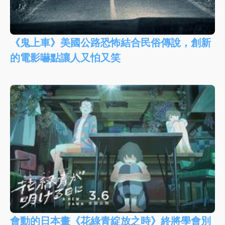
《鬼上車》美國公路恐怖結合民俗傳說，創新
的電影嚇點讓人又怕又笑
會動的日本畫《花綠青綻放之時》終將學會別