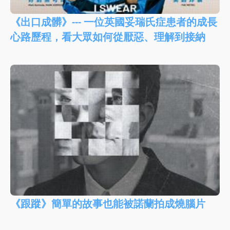
《出口成髒》--- 一位英國妥瑞氏症患者的成長
心路歷程，看大眾如何從厭惡、理解到接納
《跟蹤》簡單的故事也能被諾蘭拍成燒腦片