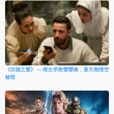
《欣德之聲》 --- 稚女求救聲聲喚，蒼天無情空
餘恨