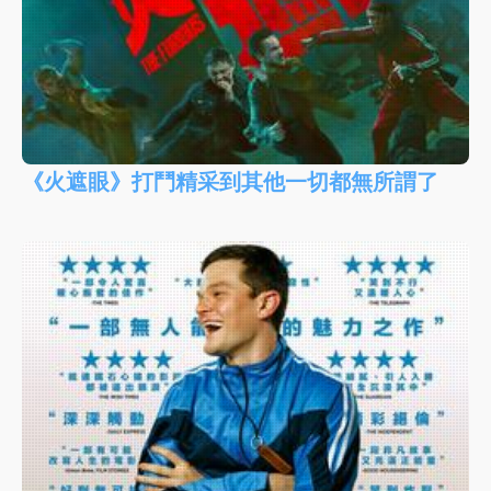
《火遮眼》打鬥精采到其他一切都無所謂了