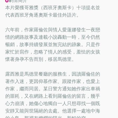
本片榮獲哥雅獎（西班牙奧斯卡）十項提名並
代表西班牙角逐奧斯卡最佳外語片。
六年前，作家羅倫佐與情人愛蓮娜發生一夜戀
情的網路故事及連載小說轟動一時，至今仍然
暢銷，故事持續發展並無完結的跡象。只是作
家忙於寫作，忽略了情人的感受，羞怯的女孩
懷著身孕不告而別，移居馬德里。
露西雅是馬德里餐廳的服務生，因讀羅倫佐的
著作入迷，更因仰慕作家、跟蹤作家，也愛上
作家，繼而同居。某日警方通知她作家出車禍
的噩耗，又在網路上看到羅倫佐的留言，幾乎
心力崩潰，她傷心地獨自一人只想尋找一個既
安靜又能與世隔絕的去處。他選擇一處地中海
的小島，那裡有燦爛的陽光，新鮮的空