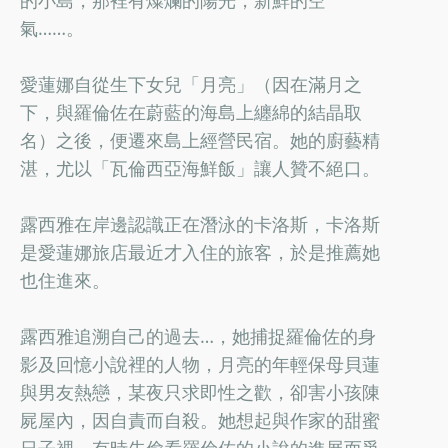
氣……。
愛蓮娜自從生下女兒「月亮」（因在滿月之
下，與羅倫佐在蔚藍的海島上纏綿的結晶取
名）之後，便遷來島上經營民宿。她的廚藝精
湛，尤以「瓦倫西亞海鮮飯」讓人贊不絕口。
露西雅在岸邊認識正在潛泳的卡洛斯，卡洛斯
是愛蓮娜旅店最近才入住的旅客，於是推薦她
也住進來。
露西雅追溯自己的過去…，她捕捉羅倫佐的身
影及回憶小說裡的人物，月亮的年輕保母貝蓮
與男友熱戀，某夜只求即性之歡，卻害小孩陳
屍屋內，因自責而自殺。她想起與作家的甜蜜
日子裡，有時先偷看羅倫佐的小說的進展而爭