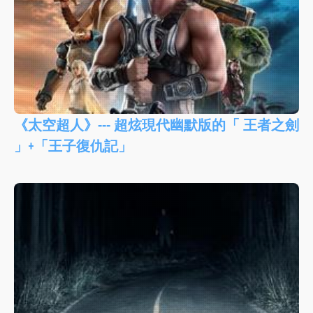
《太空超人》--- 超炫現代幽默版的「 王者之劍
」+「王子復仇記」