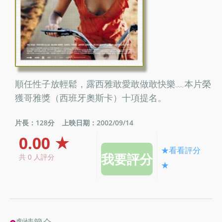
順任性子放輕鬆，露西雅敢愛敢做敢快樂﹏本片榮
獲哥雅獎（西班牙奧斯卡）十項提名。
片長：128分
上映日期：2002/09/14
0.00 ★
★看看評分
共 0 人評分
★
劇情簡介