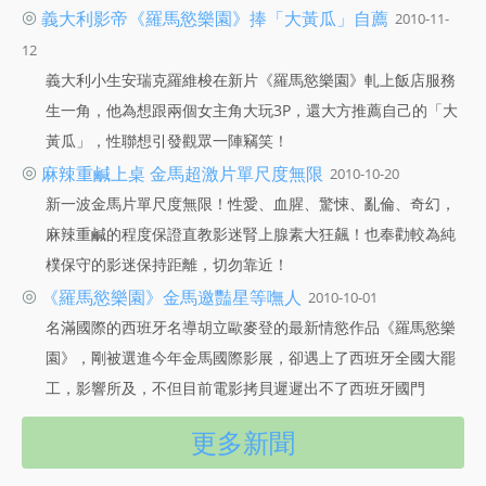
◎
義大利影帝《羅馬慾樂園》捧「大黃瓜」自薦
2010-11-
12
義大利小生安瑞克羅維梭在新片《羅馬慾樂園》軋上飯店服務
生一角，他為想跟兩個女主角大玩3P，還大方推薦自己的「大
黃瓜」，性聯想引發觀眾一陣竊笑！
◎
麻辣重鹹上桌 金馬超激片單尺度無限
2010-10-20
新一波金馬片單尺度無限！性愛、血腥、驚悚、亂倫、奇幻，
麻辣重鹹的程度保證直教影迷腎上腺素大狂飆！也奉勸較為純
樸保守的影迷保持距離，切勿靠近！
◎
《羅馬慾樂園》金馬邀豔星等嘸人
2010-10-01
名滿國際的西班牙名導胡立歐麥登的最新情慾作品《羅馬慾樂
園》，剛被選進今年金馬國際影展，卻遇上了西班牙全國大罷
工，影響所及，不但目前電影拷貝遲遲出不了西班牙國門
更多新聞