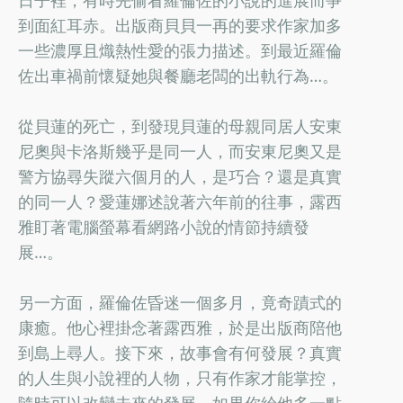
到面紅耳赤。出版商貝貝一再的要求作家加多
一些濃厚且熾熱性愛的張力描述。到最近羅倫
佐出車禍前懷疑她與餐廳老闆的出軌行為…。
從貝蓮的死亡，到發現貝蓮的母親同居人安東
尼奧與卡洛斯幾乎是同一人，而安東尼奧又是
警方協尋失蹤六個月的人，是巧合？還是真實
的同一人？愛蓮娜述說著六年前的往事，露西
雅盯著電腦螢幕看網路小說的情節持續發
展…。
另一方面，羅倫佐昏迷一個多月，竟奇蹟式的
康癒。他心裡掛念著露西雅，於是出版商陪他
到島上尋人。接下來，故事會有何發展？真實
的人生與小說裡的人物，只有作家才能掌控，
隨時可以改變未來的發展，如果你給他多一點