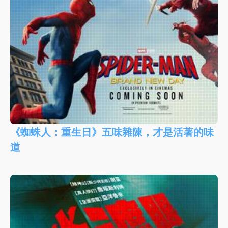
《蜘蛛人：重生日》五味雜陳，才是活著的味
道