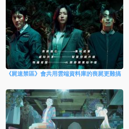
《屍速禁區》會共用雲端資料庫的喪屍更難搞