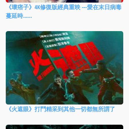
《壞痞子》4K修復版經典重映 ---愛在末日病毒
蔓延時...…
《火遮眼》打鬥精采到其他一切都無所謂了