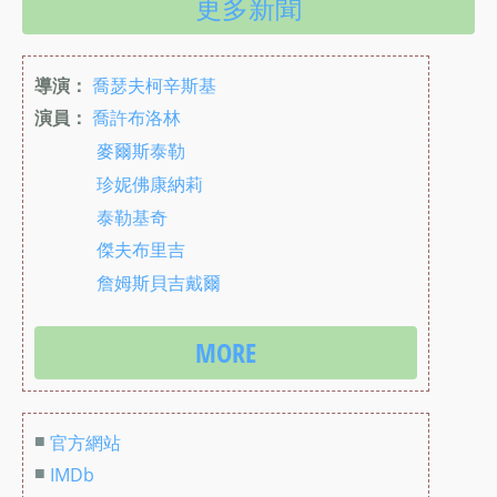
更多新聞
導演：
喬瑟夫柯辛斯基
演員：
喬許布洛林
麥爾斯泰勒
珍妮佛康納莉
泰勒基奇
傑夫布里吉
詹姆斯貝吉戴爾
MORE
■
官方網站
■
IMDb