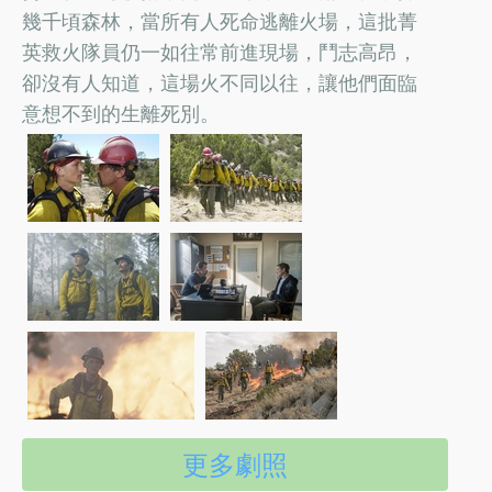
幾千頃森林，當所有人死命逃離火場，這批菁
英救火隊員仍一如往常前進現場，鬥志高昂，
卻沒有人知道，這場火不同以往，讓他們面臨
意想不到的生離死別。
更多劇照