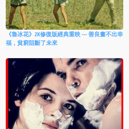
《魯冰花》2K修復版經典重映 --- 善良畫不出幸
福，貧窮阻斷了未來