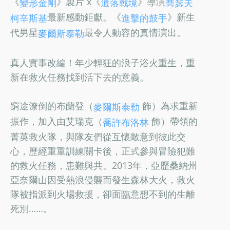
《
》製片 x《
》導演
變形金剛
遺落戰境
喬瑟夫
最新感動鉅獻。《
》新生
柯辛斯基
進擊的鼓手
代男星
最令人動容的真情演出。
麥爾斯泰勒
真人實事改編！年少輕狂的浪子浴火重生，重
新在救火任務找到活下去的意義。
窮途潦倒的布蘭登（
飾）為求重新
麥爾斯泰勒
振作，加入由艾瑞克（
飾）帶領的
喬許布洛林
菁英救火隊，與隊友們從互懷敵意到彼此交
心，歷經重重訓練關卡後，正式參與冒險犯難
的救火任務，患難與共。2013年，亞歷桑納州
亞奈爾山因受熱浪侵襲而發生森林大火，救火
隊被指派到火場救援，卻面臨意想不到的生離
死別……。