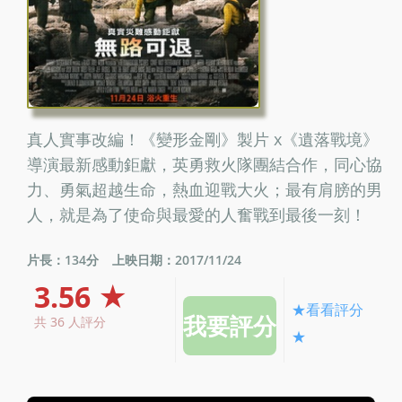
真人實事改編！《變形金剛》製片 x《遺落戰境》
導演最新感動鉅獻，英勇救火隊團結合作，同心協
力、勇氣超越生命，熱血迎戰大火；最有肩膀的男
人，就是為了使命與最愛的人奮戰到最後一刻！
片長：134分
上映日期：2017/11/24
3.56 ★
★看看評分
共 36 人評分
★