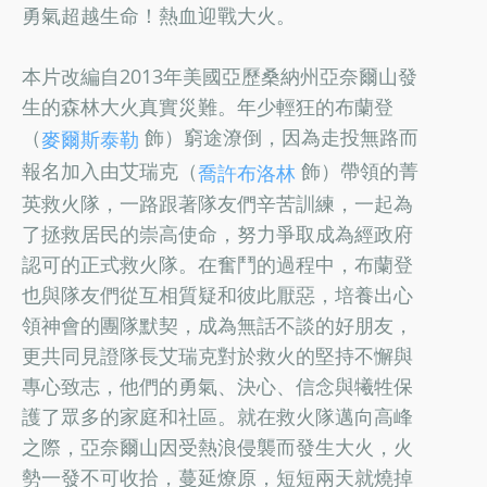
勇氣超越生命！熱血迎戰大火。
本片改編自2013年美國亞歷桑納州亞奈爾山發
生的森林大火真實災難。年少輕狂的布蘭登
（
飾）窮途潦倒，因為走投無路而
麥爾斯泰勒
報名加入由艾瑞克（
飾）帶領的菁
喬許布洛林
英救火隊，一路跟著隊友們辛苦訓練，一起為
了拯救居民的崇高使命，努力爭取成為經政府
認可的正式救火隊。在奮鬥的過程中，布蘭登
也與隊友們從互相質疑和彼此厭惡，培養出心
領神會的團隊默契，成為無話不談的好朋友，
更共同見證隊長艾瑞克對於救火的堅持不懈與
專心致志，他們的勇氣、決心、信念與犧牲保
護了眾多的家庭和社區。就在救火隊邁向高峰
之際，亞奈爾山因受熱浪侵襲而發生大火，火
勢一發不可收拾，蔓延燎原，短短兩天就燒掉