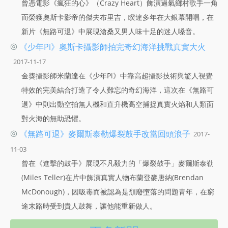
曾憑電影《瘋狂的心》（Crazy Heart）飾演過氣鄉村歌手一角
而榮獲奧斯卡影帝的傑夫布里吉，睽違多年在大銀幕開唱，在
新片《無路可退》中展現滄桑又男人味十足的迷人嗓音。
◎
《少年Pi》奧斯卡攝影師拍完奇幻海洋挑戰真實大火
2017-11-17
金獎攝影師米蘭達在《少年Pi》中靠高超攝影技術與驚人視覺
特效的完美結合打造了令人難忘的奇幻海洋，這次在《無路可
退》中則出動空拍無人機和直升機高空捕捉真實火焰和人類面
對火海的無助恐懼。
◎
《無路可退》麥爾斯泰勒爆裂鼓手改當回頭浪子
2017-
11-03
曾在《進擊的鼓手》展現不凡毅力的「爆裂鼓手」麥爾斯泰勒
(Miles Teller)在片中飾演真實人物布蘭登麥唐納(Brendan
McDonough)，因吸毒而被認為是頹廢墮落的問題青年，在窮
途末路時受到貴人鼓舞，讓他能重新做人。