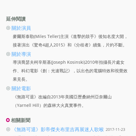
延伸閱讀
◎
關於演員
麥爾斯泰勒(Miles Teller)主演《進擊的鼓手》後知名度大開，
接著演出《驚奇4超人2015》和《分歧者》續集，片約不斷。
◎
關於導演
導演喬瑟夫柯辛斯基(Joseph Kosinski)2010年拍攝長片處女
作、科幻電影《創：光速戰記》，以出色的電腦特效和視覺效
果見長。
◎
關於電影
《無路可退》改編自2013年美國亞歷桑納州亞奈爾山
（Yarnell Hill）的森林大火真實事件。
相關新聞
◎
《無路可退》影帝傑夫布里吉再展迷人歌喉
2017-11-23