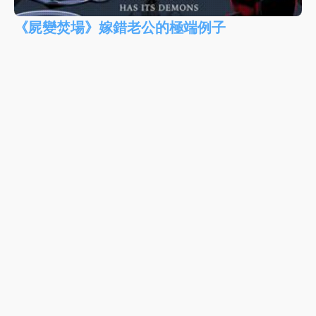
《屍變焚場》嫁錯老公的極端例子