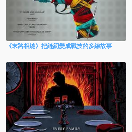
《末路相縫》把縫紉變成戰技的多線故事