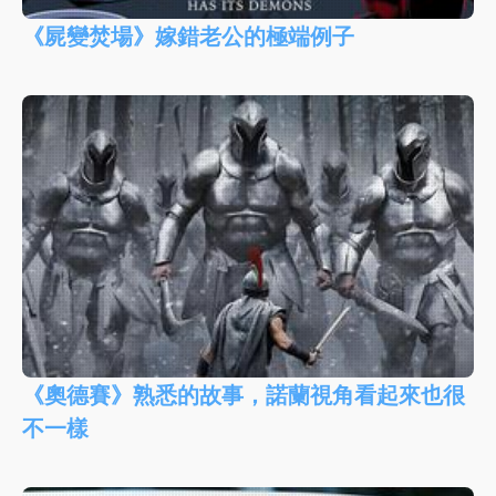
《屍變焚場》嫁錯老公的極端例子
《奧德賽》熟悉的故事，諾蘭視角看起來也很
不一樣