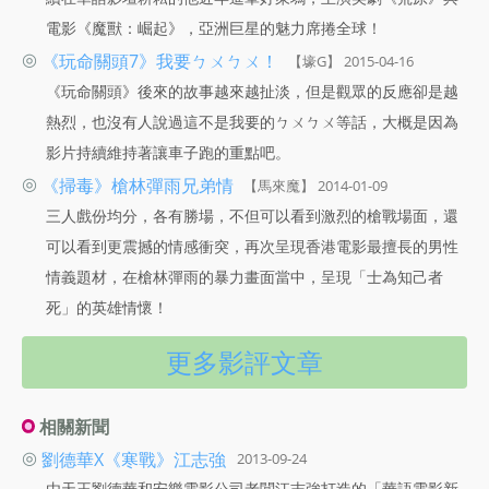
電影《魔獸：崛起》，亞洲巨星的魅力席捲全球！
◎
《玩命關頭7》我要ㄅㄨㄅㄨ！
【壕G】 2015-04-16
《玩命關頭》後來的故事越來越扯淡，但是觀眾的反應卻是越
熱烈，也沒有人說過這不是我要的ㄅㄨㄅㄨ等話，大概是因為
影片持續維持著讓車子跑的重點吧。
◎
《掃毒》槍林彈雨兄弟情
【馬來魔】 2014-01-09
三人戲份均分，各有勝場，不但可以看到激烈的槍戰場面，還
可以看到更震撼的情感衝突，再次呈現香港電影最擅長的男性
情義題材，在槍林彈雨的暴力畫面當中，呈現「士為知己者
死」的英雄情懷！
更多影評文章
相關新聞
◎
劉德華X《寒戰》江志強
2013-09-24
由天王劉德華和安樂電影公司老闆江志強打造的「華語電影新