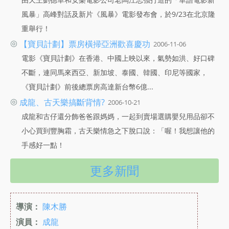
風暴」高峰對話及新片《風暴》電影發布會，於9/23在北京隆
重舉行！
◎
【寶貝計劃】票房橫掃亞洲歡喜慶功
2006-11-06
電影《寶貝計劃》在香港、中國上映以來，氣勢如洪、好口碑
不斷，連同馬來西亞、新加坡、泰國、韓國、印尼等國家，
《寶貝計劃》前後總票房高達新台幣6億...
◎
成龍、古天樂搞斷背情?
2006-10-21
成龍和古仔還分飾爸爸跟媽媽，一起到賣場選購嬰兒用品卻不
小心買到豐胸霜，古天樂情急之下脫口說：「喔！我想讓他的
手感好一點！
更多新聞
導演：
陳木勝
演員：
成龍