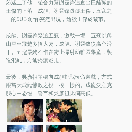
莎迷上了他，後合力幫謝霆鋒追查出已離職的
王傑的下落。成龍、謝霆鋒跟蹤王傑，五寇之
一的SUE(蔣怡)突然出現，鎗殺王傑於鬧市。
成龍、謝霆鋒緊追五寇，激戰一場。五寇以爬
山單車飛越多幢大廈，成龍、謝霆鋒從高空滑
下。五寇最終不惜在街上掃射幼稚園學童，製
造混亂，方能掩護逃走。
最後，吳彥祖單獨向成龍挑戰玩命遊戲，方式
跟當天成龍慘敗之役一模一樣的。成龍決意克
服心中恐懼，誓言和吳彥祖比個高低。