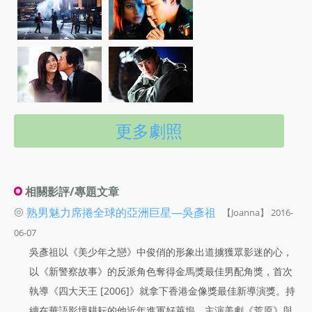
更多劇照
相關影評/專題文章
◎
熟男魅力席捲全球的亞洲巨星—吳彥祖
【Joanna】 2016-
06-07
吳彥祖以《美少年之戀》中俊俏的形象出道擄獲眾影迷的心，
以《新警察故事》的反派角色奪得金馬獎最佳男配角獎，首次
執導《四大天王 [2006]》就拿下香港金像獎最佳新導演獎。持
續在華語影壇耕耘的他近年進軍好萊塢，主演美劇《荒原》與