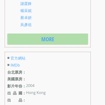
謝霆鋒
楊采妮
蔡卓妍
吳彥祖
MORE
■
官方網站
■
IMDb
台北票房：
美國票房：
2004
影片年份：
Hong Kong
出 品 國：
出 品：