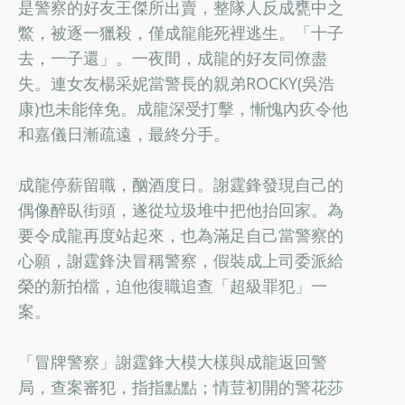
是警察的好友王傑所出賣，整隊人反成甕中之
鱉，被逐一獵殺，僅成龍能死裡逃生。「十子
去，一子還」。一夜間，成龍的好友同僚盡
失。連女友楊采妮當警長的親弟ROCKY(吳浩
康)也未能倖免。成龍深受打擊，慚愧內疚令他
和嘉儀日漸疏遠，最終分手。
成龍停薪留職，酗酒度日。謝霆鋒發現自己的
偶像醉臥街頭，遂從垃圾堆中把他抬回家。為
要令成龍再度站起來，也為滿足自己當警察的
心願，謝霆鋒決冒稱警察，假裝成上司委派給
榮的新拍檔，迫他復職追查「超級罪犯」一
案。
「冒牌警察」謝霆鋒大模大樣與成龍返回警
局，查案審犯，指指點點；情荳初開的警花莎