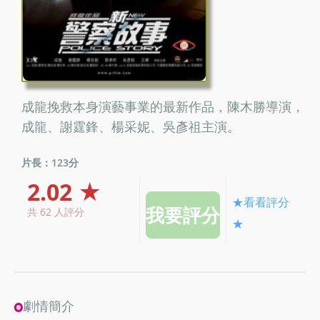
成龍挽救本身演藝事業的最新作品，陳木勝導演，
成龍、謝霆鋒、楊采妮、吳彥祖主演。
片長：123分
2.02 ★
★看看評分
共 62 人評分
★
劇情簡介