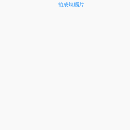
拍成燒腦片