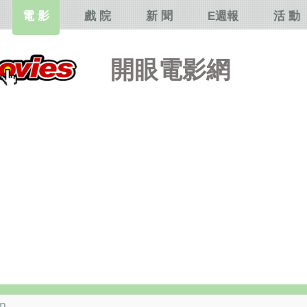
電 影
戲 院
新 聞
E週報
活 動
開眼電影網
n