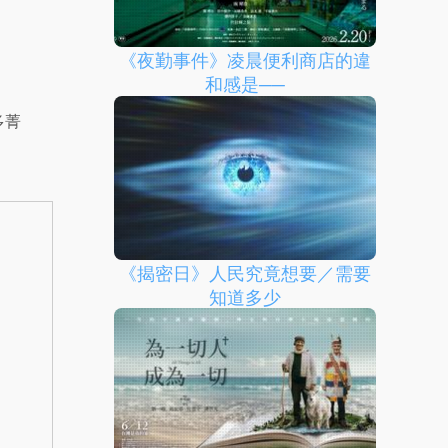
《夜勤事件》凌晨便利商店的違
和感是──
多菁
《揭密日》人民究竟想要／需要
知道多少