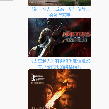
《為一切人，成為一切》傳教士
的台灣家事
《太空超人》有與時俱進但還沒
有那麼芭比的娛樂爽片