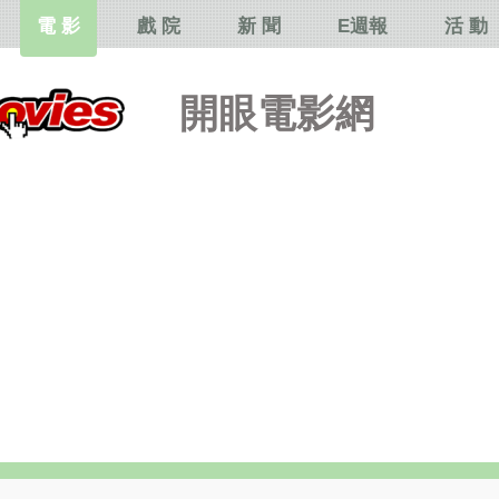
電 影
戲 院
新 聞
E週報
活 動
開眼電影網