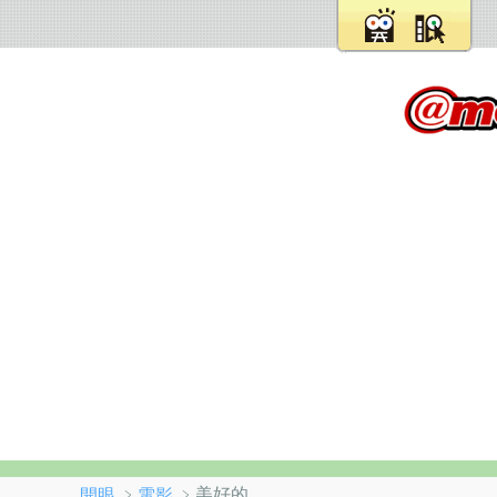
﹥
﹥美好的
開眼
電影