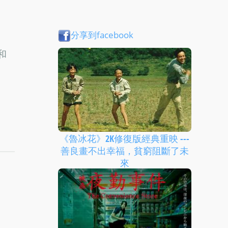
分享到facebook
和
《魯冰花》2K修復版經典重映 ---
善良畫不出幸福，貧窮阻斷了未
來