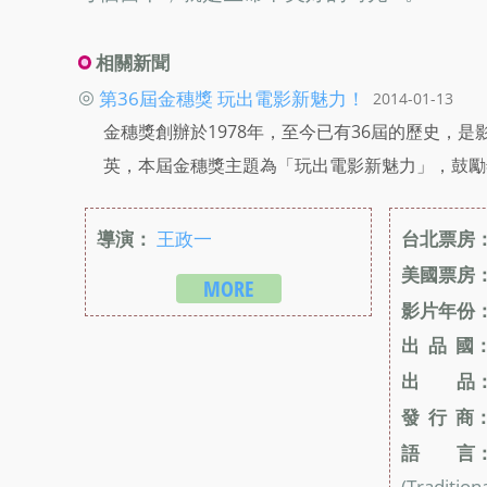
相關新聞
◎
第36屆金穗獎 玩出電影新魅力！
2014-01-13
金穗獎創辦於1978年，至今已有36屆的歷史，
英，本屆金穗獎主題為「玩出電影新魅力」，鼓勵
導演：
王政一
台北票房
美國票房
MORE
影片年份
出 品 國
出 品
發 行 商
語 言
(Traditiona