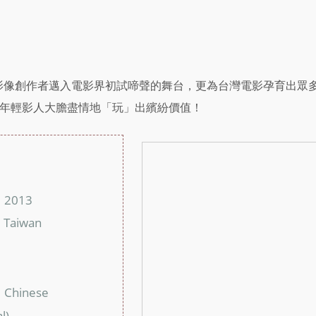
是影像創作者邁入電影界初試啼聲的舞台，更為台灣電影孕育出眾
年輕影人大膽盡情地「玩」出繽紛價值！
：
：
2013
：
Taiwan
：
：
：
Chinese
：
l)