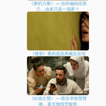
《夢的力量》 --- 信仰偏執排異
己，由來只是一場夢？
《後室》看的是詭異概念呈現
《欣德之聲》 --- 稚女求救聲聲
喚，蒼天無情空餘恨