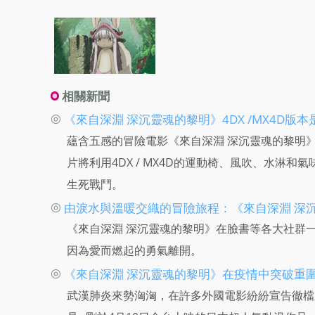
相關新聞
◎
《來自深淵 深沉靈魂的黎明》4DX /MX4D版
蘊含五感的冒險電影《來自深淵 深沉靈魂的黎明》
片將利用4DX / MX4D的運動椅、風吹、水
生死戰鬥。
◎
由淚水與溫暖交織的冒險旅程：《來自深淵 深
《來自深淵 深沉靈魂的黎明》在臉書等各大社群
因為愛而燃起的勇氣離開。
◎
《來自深淵 深沉靈魂的黎明》在疫情中突破重
武漢肺炎來勢洶洶，在許多外國電影紛紛宣告徹檔