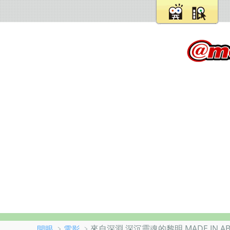
﹥
﹥來自深淵 深沉靈魂的黎明 MADE IN ABYSS -
開眼
電影