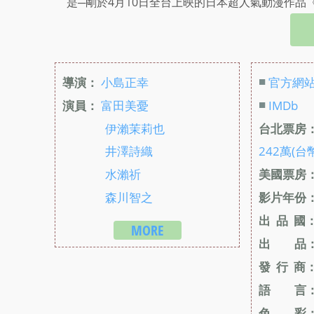
是─剛於4月10日全台上映的日本超人氣動漫作品
■
導演：
小島正幸
官方網
■
演員：
富田美憂
IMDb
伊瀨茉莉也
台北票房
井澤詩織
242萬(台
水瀨祈
美國票房
森川智之
影片年份
出 品 國
MORE
出 品
發 行 商
語 言
色 彩