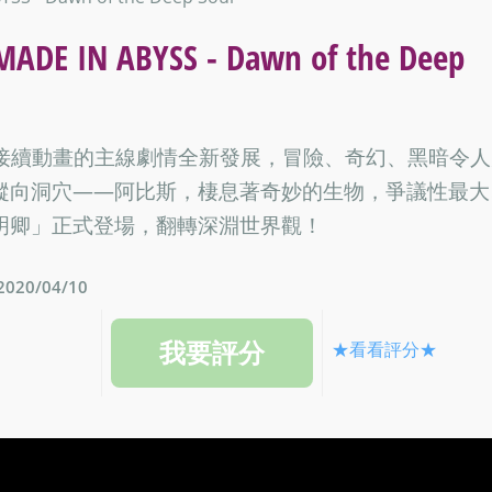
 ABYSS - Dawn of the Deep
映。接續動畫的主線劇情全新發展，冒險、奇幻、黑暗令
縱向洞穴——阿比斯，棲息著奇妙的生物，爭議性最大
明卿」正式登場，翻轉深淵世界觀！
20/04/10
★看看評分★