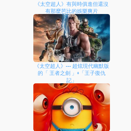
《太空超人》有與時俱進但還沒
有那麼芭比的娛樂爽片
《太空超人》--- 超炫現代幽默版
的「 王者之劍 」+「王子復仇
記」