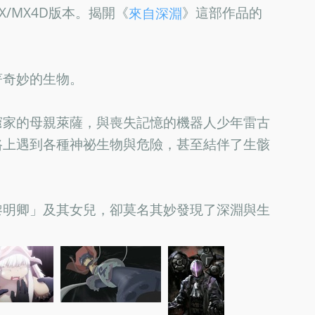
X/MX4D版本。揭開《
》這部作品的
來自深淵
！
著奇妙的生物。
窟家的母親萊薩，與喪失記憶的機器人少年雷古
路上遇到各種神祕生物與危險，甚至結伴了生骸
黎明卿」及其女兒，卻莫名其妙發現了深淵與生