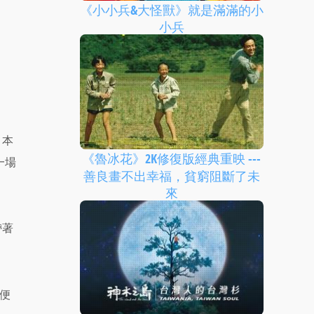
《小小兵&大怪獸》就是滿滿的小
小兵
。本
《魯冰花》2K修復版經典重映 ---
一場
善良畫不出幸福，貧窮阻斷了未
來
帶著
便