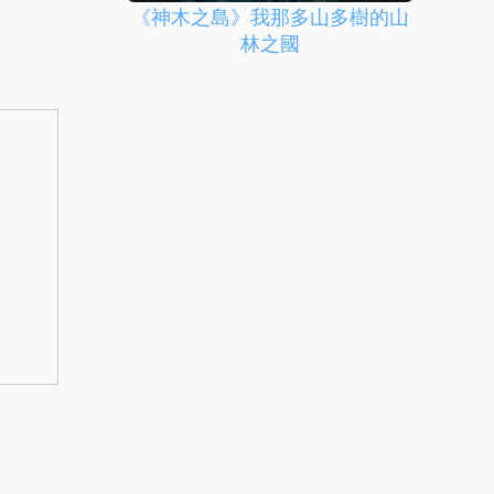
《神木之島》我那多山多樹的山
林之國