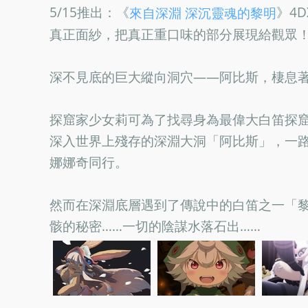
5/15推出：《
》4D
來自深淵 深沉靈魂的黎明
真正面紗，把真正重口味的部分展現給觀眾
深不見底的巨大縱向洞穴——阿比斯，棲息
探窟家少女莉可為了找尋身為最偉大白笛探
深入世界上殘存的深淵大洞「阿比斯」，一
娜娜奇同行。
然而在深淵底層遇到了傳說中的白笛之一「
骸的秘密……一切的陰謀水落石出……