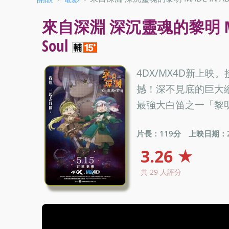
來自深淵 深沉靈魂的黎明 MADE IN
Soul
4DX/MX4D新上
撼！深不見底的巨大
最強大白笛之一「黎
片長：119分
上映日期：20
3.26 ★
共 29 人評分