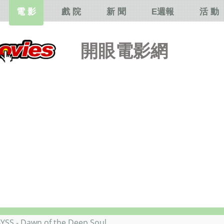
電 影
戲 院
新 聞
E週報
活 動
開眼電影網
 Dawn of the Deep Soul