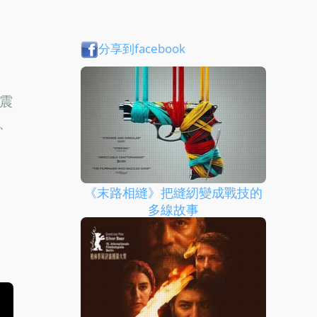
分享到facebook
人震
、
《末路相縫》把縫紉變成戰技的
多線故事