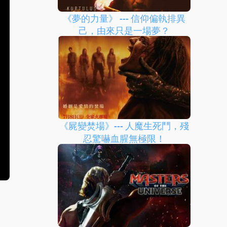
《夢的力量》 --- 信仰偏執排異
己，由來只是一場夢？
《屍變焚場》--- 人魔生死鬥，殘
忍驚嚇血腥無極限！