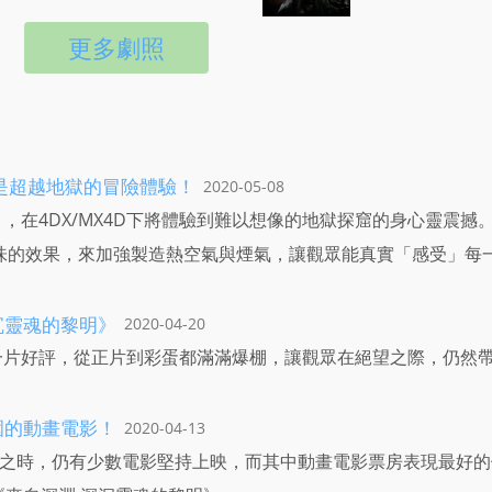
更多劇照
本是超越地獄的冒險體驗！
2020-05-08
，在4DX/MX4D下將體驗到難以想像的地獄探窟的身心靈震撼
淋和氣味的效果，來加強製造熱空氣與煙氣，讓觀眾能真實「感受」每
沉靈魂的黎明》
2020-04-20
一片好評，從正片到彩蛋都滿滿爆棚，讓觀眾在絕望之際，仍然
圍的動畫電影！
2020-04-13
之時，仍有少數電影堅持上映，而其中動畫電影票房表現最好的