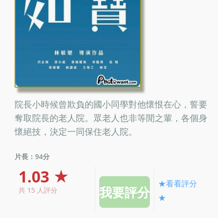
院長小時候曾欺負的國小同學對他懷恨在心，誓要
奪取院長的老人院。眾老人也非等閒之輩，各個身
懷絕技，決定一同保住老人院。
片長：94分
1.03 ★
★看看評分
共 15 人評分
★