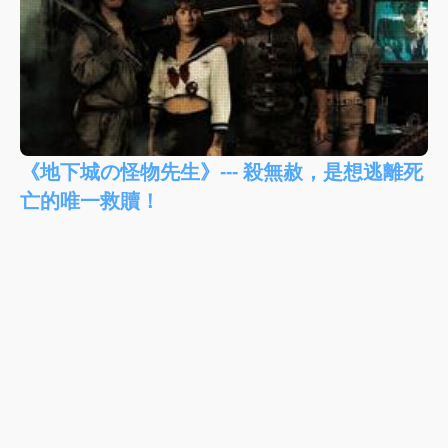
《地下城の怪物先生》--- 殺無赦，是想逃離死
亡的唯一救贖！