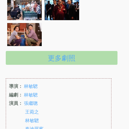
更多劇照
導演：
林敏驄
編劇：
林敏驄
演員：
張繼聰
王菀之
林敏驄
泰迪羅賓