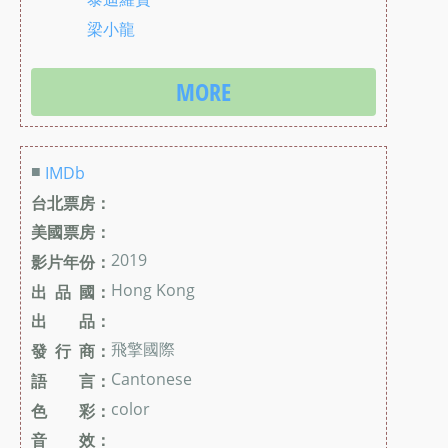
梁小龍
MORE
■
IMDb
台北票房：
美國票房：
2019
影片年份：
Hong Kong
出 品 國：
出 品：
飛擎國際
發 行 商：
Cantonese
語 言：
color
色 彩：
音 效：