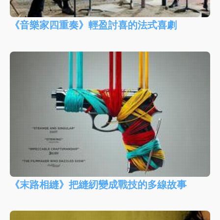
《音樂家四重奏》輕盈討喜的法式喜劇
《末路相縫》把縫紉變成戰技的多線故事