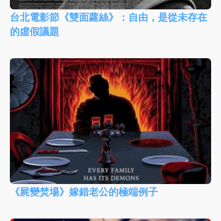
台北電影節《雙面蘿絲》：自由，是從未存在
的虛假議題
《屍變焚場》嫁錯老公的極端例子