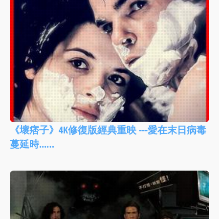
《壞痞子》4K修復版經典重映 ---愛在末日病毒
蔓延時...…