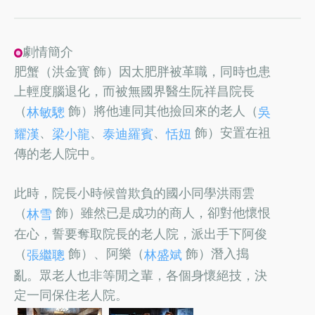
劇情簡介
肥蟹（洪金寳 飾）因太肥胖被革職，同時也患
上輕度腦退化，而被無國界醫生阮祥昌院長
（
飾）將他連同其他撿回來的老人（
林敏驄
吳
、
、
、
飾）安置在祖
耀漢
梁小龍
泰迪羅賓
恬妞
傳的老人院中。
此時，院長小時候曾欺負的國小同學洪雨雲
（
飾）雖然已是成功的商人，卻對他懷恨
林雪
在心，誓要奪取院長的老人院，派出手下阿俊
（
飾）、阿樂（
飾）潛入搗
張繼聰
林盛斌
亂。眾老人也非等閒之輩，各個身懷絕技，決
定一同保住老人院。