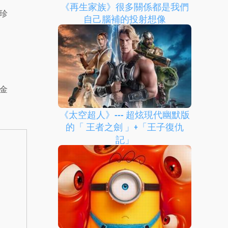
《再生家族》很多關係都是我們
珍
自己腦補的投射想像
金
《太空超人》--- 超炫現代幽默版
的「 王者之劍 」+「王子復仇
記」