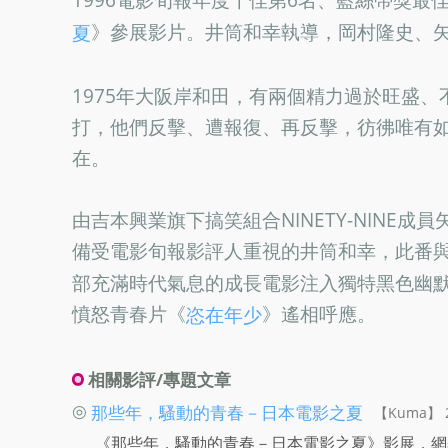
》參展影片。井筒和幸執導，岡村隆史、
夏
1975年大阪岸和田，有兩個精力過於旺盛
打，他們反擊、遭報復、再反擊，彷彿唯有
在。
由吉本興業旗下搞笑組合NINETY-NINE
備受電影旬報影評人重視的井筒和幸，此番
部充滿時代氣息的成長電影注入獨特黑色幽
憤怒青春片《
》遙相呼應。
恣在年少
相關影評/專題文章
◎
那些年，騷動的青春－日本電影之夏
【Kuma】 2
《那些年，騷動的青春－日本電影之夏》影展，網