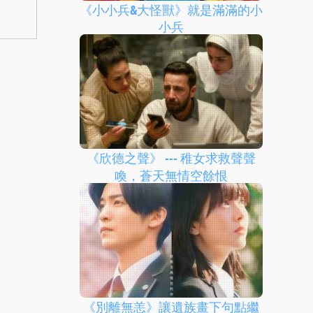
《小小兵&大怪獸》就是滿滿的小
小兵
《欣德之聲》 --- 稚女求救聲聲
喚，蒼天無情空餘恨
《別離無恙》讓遺族畫下句點繼