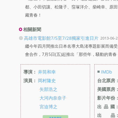
都、小田切讓、松隆子、窪塚洋介、柴崎幸、原田
藏青春！
相關新聞
◎
高雄市電影館7/5至7/28獨家引進日片
2013-06-2
繼今年四月間推出日本名導大島渚專題影展而備受
會合作，7月5日(五)起推出「那些年，騷動的青
■
導演：
井筒和幸
IMDb
演員：
岡村隆史
台北票房
矢部浩之
美國票房
大河內奈奈子
影片年份
宮迫博之
出 品 國
出 品