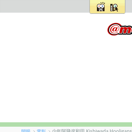
﹥
﹥少年阿飛岸和田 Kishiwada Hooligans-B
開眼
電影