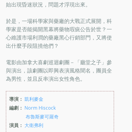
始出現昏迷狀況，問題才浮現出來。
於是，一場科學家與藥廠的大戰正式展開，科
學家是否能揭開黑幕將藥物瑕疵公告於世？一
心維護市場利潤的藥廠黑心行銷部門，又將使
出什麼手段阻撓他們？
電影由加拿大喜劇巡迴劇團－「廳堂之子」參
與演出，該劇團以即興表演風格聞名，團員全
為男性，並且反串演出女性角色。
導演：
凱利麥金
編劇：
Norm Hiscock
布魯斯麥可羅奇
演員：
大衛弗利