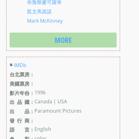
布魯斯麥可羅奇
凱文馬當諾
Mark McKinney
MORE
■
IMDb
台北票房：
美國票房：
1996
影片年份：
Canada | USA
出 品 國：
Paramount Pictures
出 品：
發 行 商：
English
語 言：
color
色 彩：