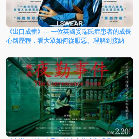
《出口成髒》--- 一位英國妥瑞氏症患者的成長
心路歷程，看大眾如何從厭惡、理解到接納