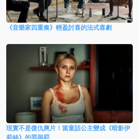
《音樂家四重奏》輕盈討喜的法式喜劇
現實不是復仇爽片！當童話公主變成《暗影伊
莉絲》的罪與罰