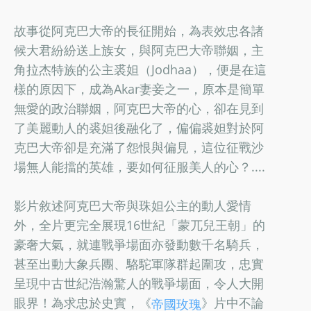
故事從阿克巴大帝的長征開始，為表效忠各諸
候大君紛紛送上族女，與阿克巴大帝聯姻，主
角拉杰特族的公主裘妲（Jodhaa），便是在這
樣的原因下，成為Akar妻妾之一，原本是簡單
無愛的政治聯姻，阿克巴大帝的心，卻在見到
了美麗動人的裘妲後融化了，偏偏裘妲對於阿
克巴大帝卻是充滿了怨恨與偏見，這位征戰沙
場無人能擋的英雄，要如何征服美人的心？....
影片敘述阿克巴大帝與珠妲公主的動人愛情
外，全片更完全展現16世紀「蒙兀兒王朝」的
豪奢大氣，就連戰爭場面亦發動數千名騎兵，
甚至出動大象兵團、駱駝軍隊群起圍攻，忠實
呈現中古世紀浩瀚驚人的戰爭場面，令人大開
眼界！為求忠於史實，《
》片中不論
帝國玫瑰