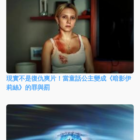
現實不是復仇爽片！當童話公主變成《暗影伊
莉絲》的罪與罰