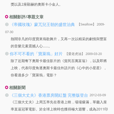
獎以及2座顯赫的奧斯卡小金人。
相關影評/專題文章
◎
《帝國玫瑰》蒙兀兒王朝的盛世治典
【Swallow】 2009-
07-30
熱鬧非凡的印度寶來塢歌舞片，又再一次以精采的劇情與豐富
的音樂元素震撼人心……。
◎
你不可不看的「寶萊塢」好片
【愛老虎油】 2009-03-20
除了近期奪下奧斯卡最佳影片的《貧民百萬富翁》，以及即將
上映，代表印度角逐奧斯卡最佳外語片的《心中的小星星》，
你看過多少「寶萊塢」電影？
相關新聞
◎
《三個大丈夫》香港票房開紅盤 完整版登台
2012-03-09
《三個大丈夫》上周五率先在香港上映，場場爆滿，單廳入座
率直逼冠軍電影。於全球上映時也獲得極大迴響，成為2011印