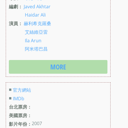
編劇：
Javed Akhtar
Haidar Ali
演員：
赫利希克羅桑
艾絲維亞雷
Ila Arun
阿米塔巴昌
MORE
■
官方網站
■
IMDb
台北票房：
美國票房：
2007
影片年份：