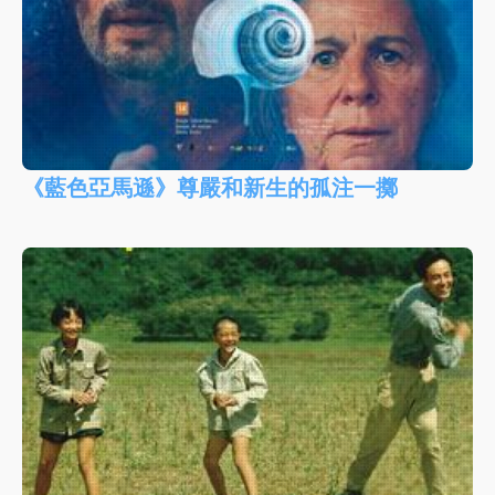
《藍色亞馬遜》尊嚴和新生的孤注一擲