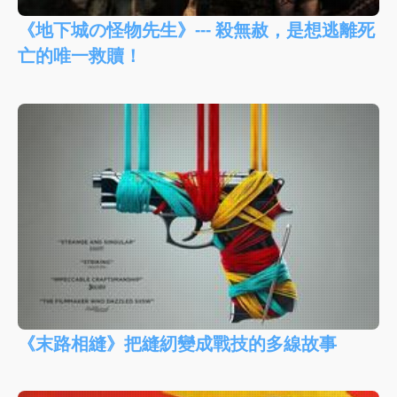
《地下城の怪物先生》--- 殺無赦，是想逃離死
亡的唯一救贖！
《末路相縫》把縫紉變成戰技的多線故事