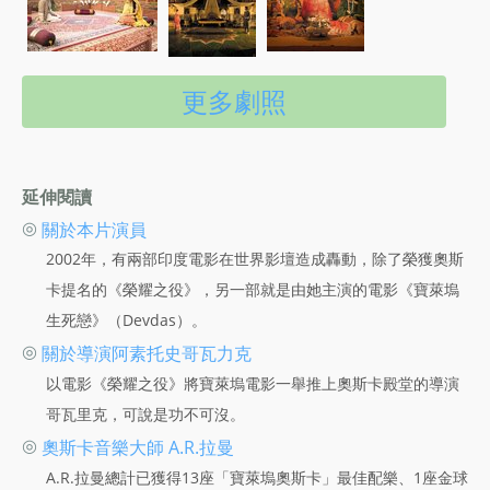
更多劇照
延伸閱讀
◎
關於本片演員
2002年，有兩部印度電影在世界影壇造成轟動，除了榮獲奧斯
卡提名的《榮耀之役》，另一部就是由她主演的電影《寶萊塢
生死戀》（Devdas）。
◎
關於導演阿素托史哥瓦力克
以電影《榮耀之役》將寶萊塢電影一舉推上奧斯卡殿堂的導演
哥瓦里克，可說是功不可沒。
◎
奧斯卡音樂大師 A.R.拉曼
A.R.拉曼總計已獲得13座「寶萊塢奧斯卡」最佳配樂、1座金球