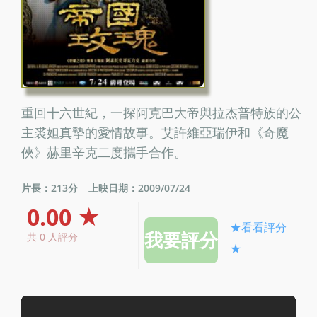
重回十六世紀，一探阿克巴大帝與拉杰普特族的公
主裘妲真摯的愛情故事。艾許維亞瑞伊和《奇魔
俠》赫里辛克二度攜手合作。
片長：213分
上映日期：2009/07/24
0.00 ★
★看看評分
共 0 人評分
★