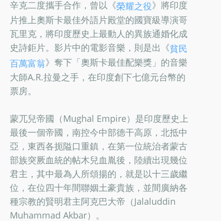
辛克二度攜手合作，曾以《
》將印度
榮耀之役
片推上奧斯卡最佳外語片殿堂的國寶級導演哥
瓦里克，將印度歷史上最動人的異族通婚化成
史詩鉅片。影片中的電影音樂，則是出《
貧民
》奪下「奧斯卡最佳配樂獎」的音樂
百萬富翁
大師A.R.拉曼之手，在印度創下七億元台幣的
票房。
蒙兀兒帝國（Mughal Empire）是印度歷史上
最後一個帝國，南控今中部德干高原，北抵中
亞，東西各扼隘口重鎮，在第一位統治者蒙古
部族突厥血統的帖木兒血胤後，陸續出現幾位
君主，其中最為人所頌揚的，就是以十三歲繼
位，在位四十年間聯姻土豪貴族，並間廣納各
種宗教的賢明君主阿克巴大帝（Jalaluddin
Muhammad Akbar）。