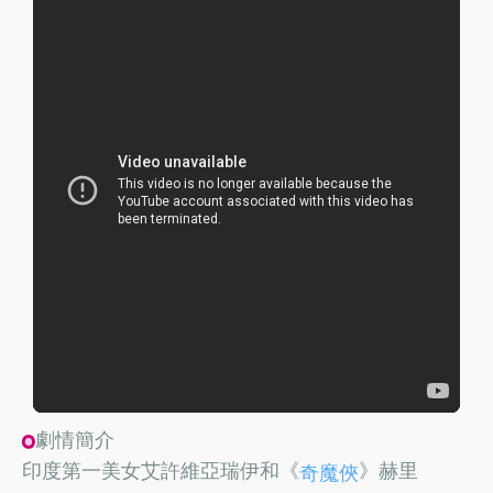
劇情簡介
印度第一美女艾許維亞瑞伊和《
》赫里
奇魔俠