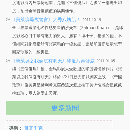
度電影海內外票房冠軍，是繼《三個傻瓜》之後又一部走出印
度，拍出全球普世價值的娛樂佳作。
◎
《寶萊塢爆裂警官》大秀八塊肌！
2011-10-19
全世界票選第七名性感男星的沙曼罕（Salman Khan），是印
度影迷心目中最有魅力的男人。擁有「壞小子」稱號的他，不
僅緋聞對象囊括所有寶萊塢的一線女星，更是印度影迷最想帶
回家珍藏的一線男星。
◎
《寶萊塢之我倆沒有明天》印度片再發威
2011-01-05
繼《三個傻瓜》後，金馬影展大受歡迎的印度愛情動作片《寶
萊塢之我倆沒有明天》將於1/21日新光影城獨家上映，《帝國
玫瑰》俊美男星赫利希克羅桑這次愛上拉丁美洲性感女星芭芭
拉默瑞，兩人為愛走天涯。
更多新聞
導演：
哥瓦里克