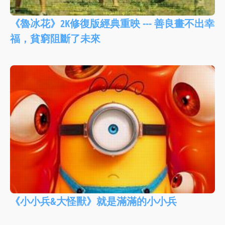
《魯冰花》2K修復版經典重映 --- 善良畫不出幸
福，貧窮阻斷了未來
《小小兵&大怪獸》就是滿滿的小小兵