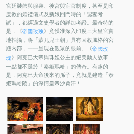
宮廷裝飾與服裝、後宮與宦官制度，甚至是印
度教的婚禮儀式及新娘回門時的「認妻考
試」，都經過文史學者的詳加考證。最奇特的
是，《
》竟獲准深入印度三大皇宮實
帝國玫瑰
地拍攝，將「蒙兀兒王朝」具有回教風格的宮
殿內部，一一呈現在觀眾的眼前。《
帝國玫
》阿克巴大帝與珠妲公主的絕美動人故事，
瑰
一點都不遜於「泰姬瑪哈」的傳奇。有趣的
是，阿克巴大帝後來的孫子，竟就是建造「泰
姬瑪哈陵」的深情皇帝沙賈汗！