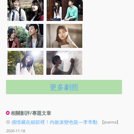
更多劇照
相關影評/專題文章
◎
感情藏在細節裡！內斂派變色龍—李帝勳
【Joanna】
2020-11-18