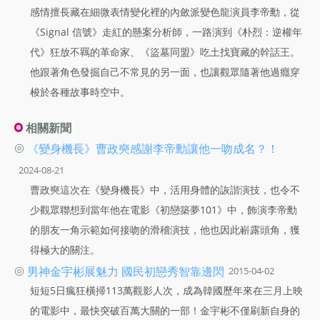
感情擅長藏在細微表情變化裡的內斂派變色龍演員李帝勳，從
《Signal 信號》走紅的懸案分析師，一路演到《朴烈：逆權年
代》狂放不羈的革命家、《盜墓同盟》吃土找寶藏的幹話王。
他跟著角色發掘自己不常見的另一面，也讓觀眾隨著他過癮穿
梭於各種故事時空中。
相關新聞
◎
《變身機長》曹政奭感謝李帝勳讓他一吻成名？！
2024-08-21
曹政奭這次在《變身機長》中，活用身體的詼諧演技，也令不
少觀眾聯想到當年他在電影《初戀築夢101》中，飾演李帝勳
的朋友一角示範如何接吻的滑稽演技，他也因此嶄露頭角，獲
得極大的關注。
◎
男神金宇彬展魅力 國民初戀秀智靠邊閃
2015-04-02
短短5日瘋狂橫掃113萬觀影人次，成為韓國歷年來在三月上映
的電影中，最快突破百萬大關的一部！金宇彬不僅刷新自身的