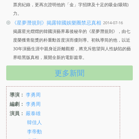
票房紀錄，更再次證明他的「金」字招牌及十足的吸金(吸睛)
力。
◎
《星夢潛規則》揭露韓國娛樂圈禁忌真相
2014-07-16
揭露星光熠熠的韓國演藝界幕後秘辛的《星夢潛規則》，由七
度榮獲青龍獎的朴重勳首度演而優則導。初執導筒的他，以近
30年演藝生涯中親身近距離觀察，將充斥慾望與人性缺陷的藝
界暗黑版真相，展開全新的電影篇章。
更多新聞
導演：
李勇周
編劇：
李勇周
演員：
嚴泰雄
韓佳人
李帝勳