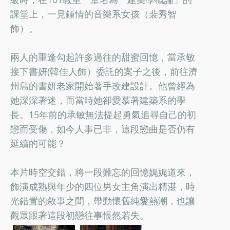
課堂上，一見鍾情的音樂系女孩（裴秀智
飾）。
兩人的重逢勾起許多過往的甜蜜回憶，當承敏
接下書妍(韓佳人飾）委託的案子之後，前往濟
州島的書妍老家開始著手改建設計。他曾經為
她深深著迷，而當時她卻愛慕著建築系的學
長。15年前的承敏無法提起勇氣追尋自己的初
戀而受傷，如今人事已非，這段戀曲是否仍有
延續的可能？
本片時空交錯，將一段難忘的回憶娓娓道來，
飾演成熟與年少的四位男女主角演出精湛，時
光錯置的敘事之間，帶動懷舊純愛熱潮，也讓
觀眾跟著這段初戀往事悵然若失。