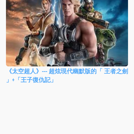
《太空超人》--- 超炫現代幽默版的「 王者之劍
」+「王子復仇記」