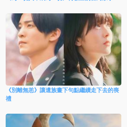
《別離無恙》讓遺族畫下句點繼續走下去的喪
禮