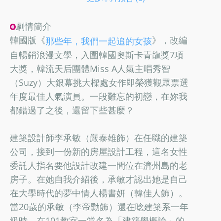
劇情簡介
韓國版《
》，改編
那些年，我們一起追的女孩
自暢銷浪漫文學，入圍韓國奧斯卡青龍獎7項
大獎，韓流天后團體Miss A人氣主唱秀智
（Suzy）大銀幕挑大樑處女作即榮獲觀眾票選
年度最佳人氣演員。一段難忘的初戀，在妳我
都錯過了之後，還留下些甚麼？
建築設計師李承敏（嚴泰雄飾）在任職的建築
公司，接到一份新的房屋設計工程，這名女性
委託人指名要他設計改建一間位在濟州島的老
房子。在她自我介紹後，承敏才認出她是自己
在大學時代的夢中情人楊書妍（韓佳人飾）。
當20歲的承敏（李帝勳飾）還在唸建築系一年
級時，在101教室一堂名為「建築學概論」的