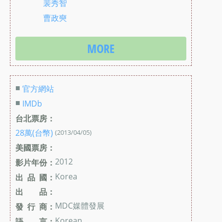
裴秀智
曹政奭
MORE
■
官方網站
■
IMDb
台北票房：
28萬(台幣)
(2013/04/05)
美國票房：
2012
影片年份：
Korea
出 品 國：
出 品：
MDC媒體發展
發 行 商：
Korean
語 言：