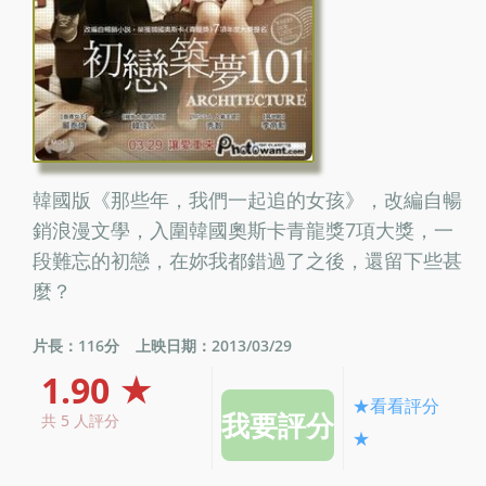
韓國版《那些年，我們一起追的女孩》，改編自暢
銷浪漫文學，入圍韓國奧斯卡青龍獎7項大獎，一
段難忘的初戀，在妳我都錯過了之後，還留下些甚
麼？
片長：116分
上映日期：2013/03/29
1.90 ★
★看看評分
共 5 人評分
★