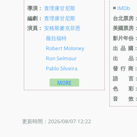
■
導演：
查理康甘尼斯
IMDb
編劇：
查理康甘尼斯
台北票房
演員：
安格斯麥克菲恩
美國票房
薇拉福特
影片年份
Robert Moloney
出 品 國
Ron Selmour
出 品
Pablo Silveira
發 行 商
語 言
MORE
色 彩
音 效
更新時間：2026/08/07 12:22