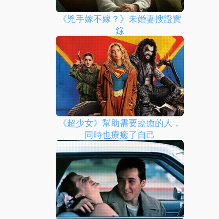
《兇手嫁不嫁？》未婚妻搜證實
錄
《超少女》幫助需要療癒的人，
同時也療癒了自己