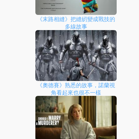
《末路相縫》把縫紉變成戰技的
多線故事
《奧德賽》熟悉的故事，諾蘭視
角看起來也很不一樣