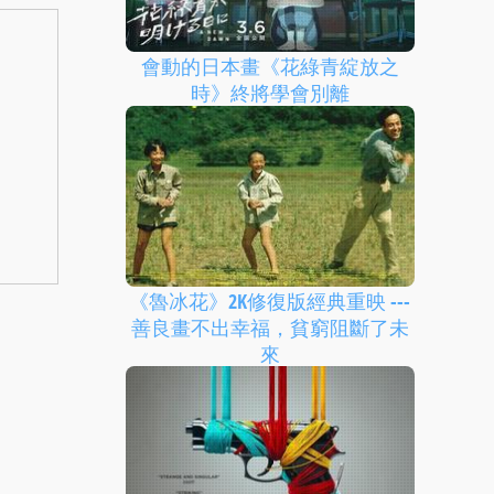
會動的日本畫《花綠青綻放之
時》終將學會別離
《魯冰花》2K修復版經典重映 ---
善良畫不出幸福，貧窮阻斷了未
來