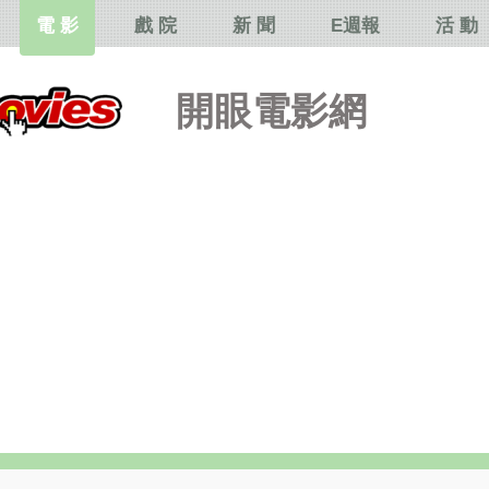
電 影
戲 院
新 聞
E週報
活 動
開眼電影網