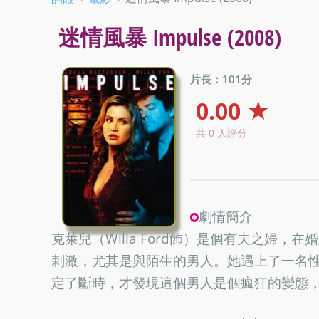
迷情風暴 Impulse (2008)
片長：101分
0.00 ★
共 0 人評分
劇情簡介
克萊兒（Willa Ford飾）是個有夫之婦
剌激，尤其是與陌生的男人。她遇上了一名
定了斷時，才發現這個男人是個瘋狂的變態，