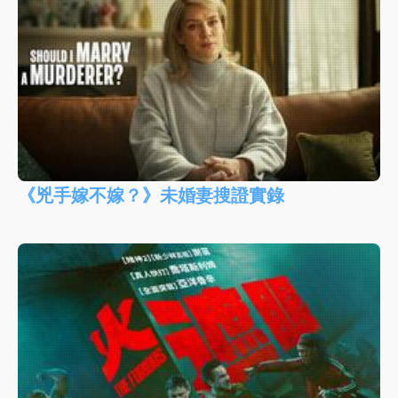
《兇手嫁不嫁？》未婚妻搜證實錄