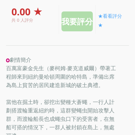
0.00 ★
★看看評分
共 0 人評分
★
劇情簡介
百萬富豪金先生（麥柯姆‧麥克道威爾）帶著工
程師來到紐約曼哈頓周圍的哈特島，準備出席
為島上貧苦的居民建造新城的破土典禮。
當他在掘土時，卻挖出變種大蒼蠅，一行人計
劃搭渡輪重返紐約時，這群變蠅虫開始攻擊人
群，而渡輪船長也成蠅虫口下的受害者，在無
船可搭的情況下，一群人被封鎖在島上，無處