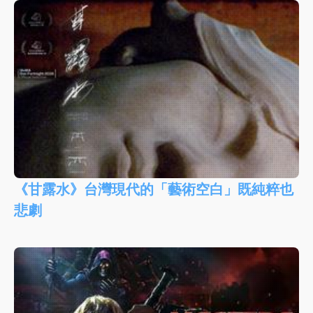
《甘露水》台灣現代的「藝術空白」既純粹也
悲劇