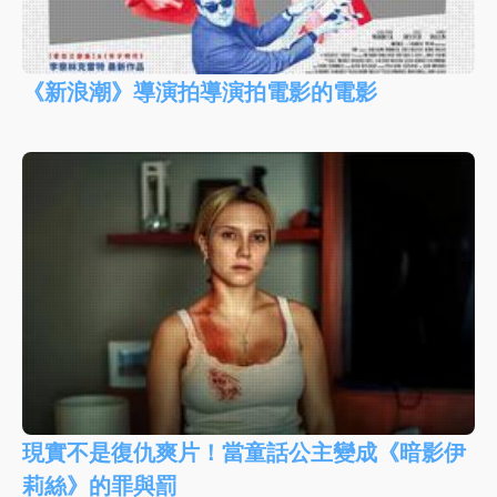
《新浪潮》導演拍導演拍電影的電影
現實不是復仇爽片！當童話公主變成《暗影伊
莉絲》的罪與罰