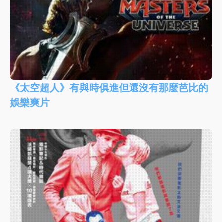
《太空超人》有與時俱進但還沒有那麼芭比的
娛樂爽片