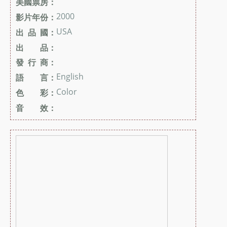
美國票房：
2000
影片年份：
USA
出 品 國：
出 品：
發 行 商：
English
語 言：
Color
色 彩：
音 效：