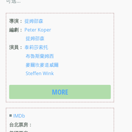
可逃…
導演：
提姆邵森
編劇：
Peter Koper
提姆邵森
演員：
泰莉莎索托
布魯斯蘭姆西
麥爾坎麥道威爾
Steffen Wink
MORE
■
IMDb
台北票房：