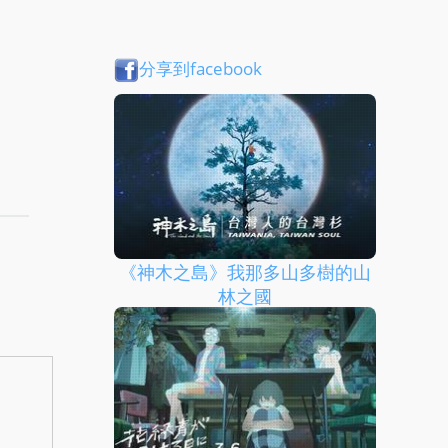
分享到facebook
《神木之島》我那多山多樹的山
林之國