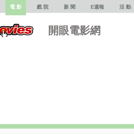
電 影
戲 院
新 聞
E週報
活 動
開眼電影網