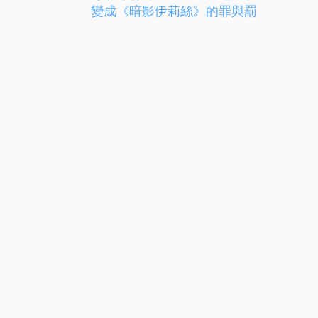
變成《暗影伊莉絲》的罪與罰