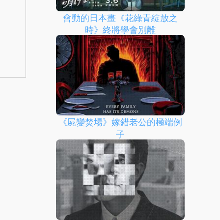
會動的日本畫《花綠青綻放之
時》終將學會別離
《屍變焚場》嫁錯老公的極端例
子