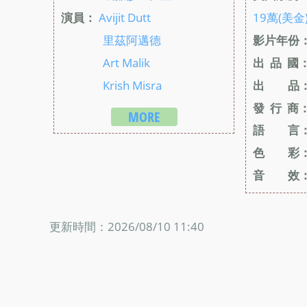
演員：
Avijit Dutt
19萬(美金
里茲阿邁德
影片年份
Art Malik
出 品 國
Krish Misra
出 品
發 行 商
MORE
語 言
色 彩
音 效
更新時間：2026/08/10 11:40