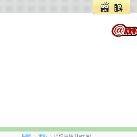
﹥
﹥哈姆雷特 Hamlet
開眼
電影