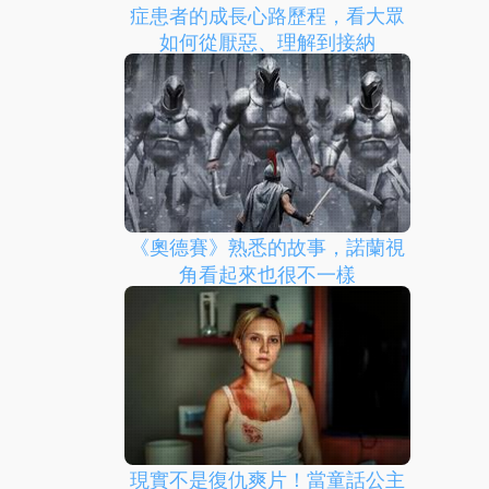
症患者的成長心路歷程，看大眾
如何從厭惡、理解到接納
《奧德賽》熟悉的故事，諾蘭視
角看起來也很不一樣
現實不是復仇爽片！當童話公主