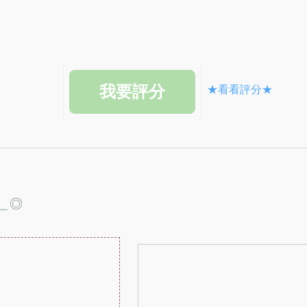
★看看評分★
＿◎
：
：