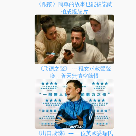
《跟蹤》簡單的故事也能被諾蘭
拍成燒腦片
《欣德之聲》 --- 稚女求救聲聲
喚，蒼天無情空餘恨
《出口成髒》--- 一位英國妥瑞氏