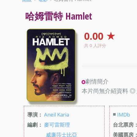
哈姆雷特 Hamlet
0.00 ★
共 0 人評分
劇情簡介
本片尚無介紹資料 ◎
■
導演：
Aneil Karia
IMDb
編劇：
麥可雷斯理
台北票房
威廉莎士比亞
美國票房