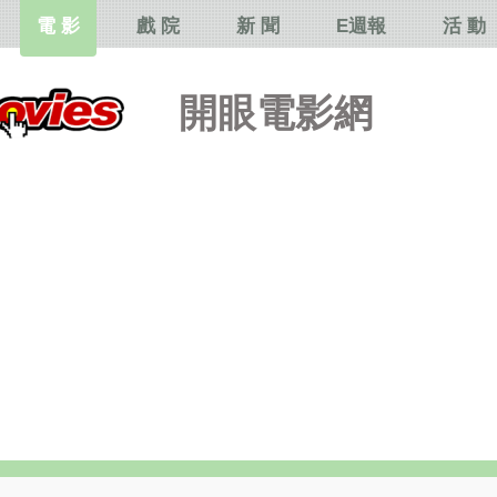
電 影
戲 院
新 聞
E週報
活 動
開眼電影網