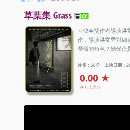
草葉集 Grass
南韓金獎作者導演洪
作，導演洪常秀對細
麼樣的角色？她僅僅
片長：66分
上映日期：201
0.00 ★
共 0 人評分