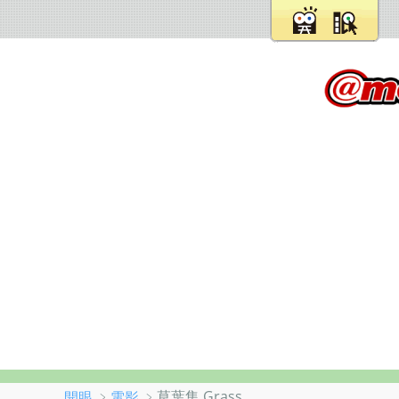
﹥
﹥草葉集 Grass
開眼
電影