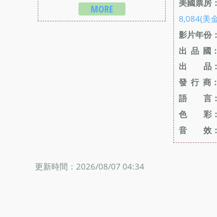
美國票房
MORE
8,084(美金
影片年份
出 品 國
出 品
發 行 商
語 言
色 彩
音 效
更新時間：2026/08/07 04:34