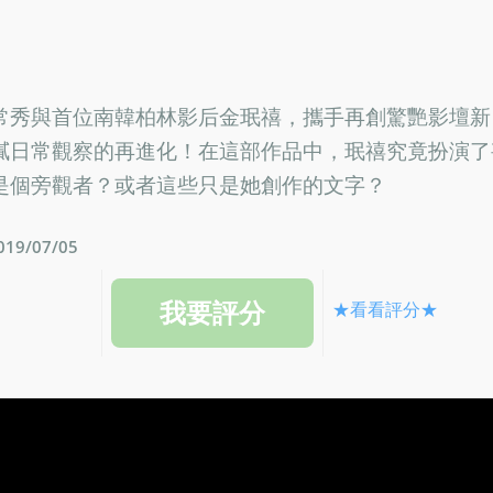
常秀與首位南韓柏林影后金珉禧，攜手再創驚艷影壇新
膩日常觀察的再進化！在這部作品中，珉禧究竟扮演了
是個旁觀者？或者這些只是她創作的文字？
9/07/05
★看看評分★