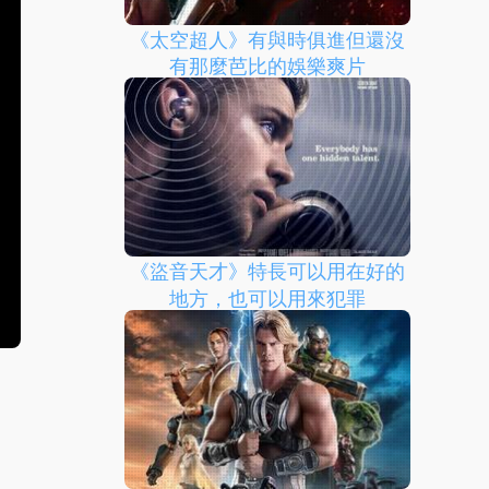
《太空超人》有與時俱進但還沒
有那麼芭比的娛樂爽片
《盜音天才》特長可以用在好的
地方，也可以用來犯罪