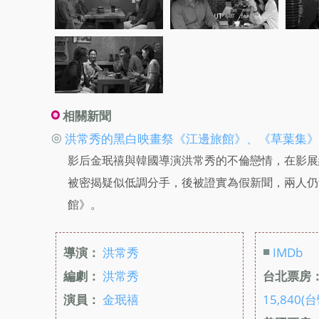
相關新聞
◎
洪常秀的黑白映畫祭《江邊旅館》、《草葉集》7
影后金珉禧與韓國導演洪常秀的不倫戀情，在影展
被密揭疑似低調分手，後被證實為假新聞，兩人仍
館》。
■
導演：
洪常秀
IMDb
編劇：
洪常秀
台北票房
演員：
金珉禧
15,840(台