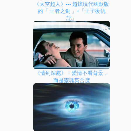
《太空超人》--- 超炫現代幽默版
的「 王者之劍 」+「王子復仇
記」
《情到深處》：愛情不看背景，
而是靈魂契合度