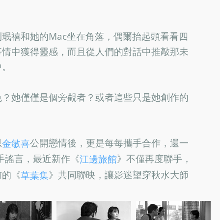
珉禧和她的Mac坐在角落，偶爾抬起頭看看四
事情中獲得靈感，而且從人們的對話中推敲那未
中。
色？她僅僅是個旁觀者？或者這些只是她創作的
思
公開戀情後，更是每每攜手合作，還一
金敏喜
分手謠言，最近新作《
》不僅再度聯手，
江邊旅館
前的《
》共同聯映，讓影迷望穿秋水大師
草葉集