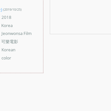
：
)
(2019/10/25)
2018
：
Korea
：
Jeonwonsa Film
：
可樂電影
：
Korean
：
color
：
：