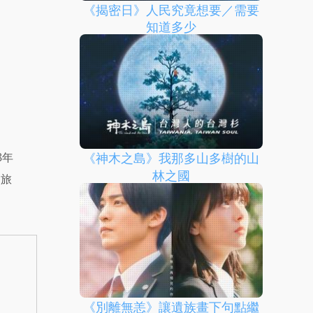
《揭密日》人民究竟想要／需要
知道多少
8年
《神木之島》我那多山多樹的山
林之國
邊旅
《別離無恙》讓遺族畫下句點繼