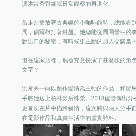
演洪常秀對細膩日常觀察的再進化。
當走進播放著古典樂的小咖啡館時，總能看到
周，偶爾敲打著鍵盤。她總能從周圍發生的
說出口的秘密，有時候更主動的加入交談當
但在這家店裡，珉禧究竟扮演了甚麼樣的角
文字？
洪常秀一向以創作愛情為主軸的作品，和謬
手將她送上柏林影后殊榮。2018儘管傳出
更首次在片中描繪親情，這次將與兩人分手
在電影作品和真實生活中的虛實難料。