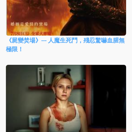
《屍變焚場》--- 人魔生死鬥，殘忍驚嚇血腥無
極限！