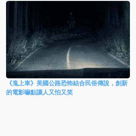
《鬼上車》美國公路恐怖結合民俗傳說，創新
的電影嚇點讓人又怕又笑