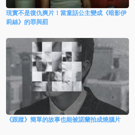
現實不是復仇爽片！當童話公主變成《暗影伊
莉絲》的罪與罰
《跟蹤》簡單的故事也能被諾蘭拍成燒腦片