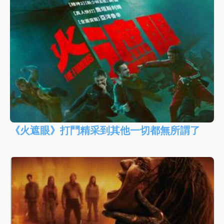
《火遮眼》打鬥精采到其他一切都無所謂了