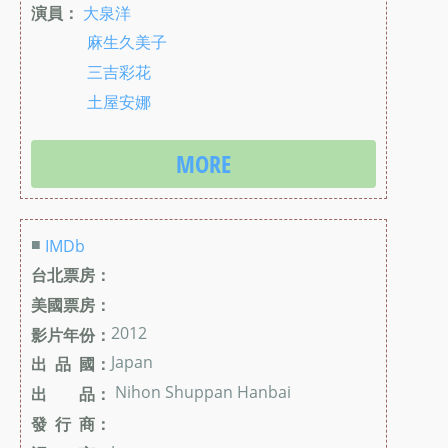
演員：
大泉洋
麻生久美子
三吉彩花
土屋安娜
MORE
■
IMDb
台北票房：
美國票房：
2012
影片年份：
Japan
出 品 國：
Nihon Shuppan Hanbai
出 品：
發 行 商：