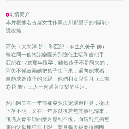
劇情簡介
本片根據名古屋女性作家吉川都里子的暢銷小
說改編。
阿矢（大泉洋 飾）和亞紀（麻生久美子 飾）
曾在同一個搖滾樂團分別擔任主唱和吉他手。
亞紀在17歲那年懷孕，雖然孩子不是阿矢的，
阿矢不僅鼓勵她把孩子生下來，還向她求婚，
自願成為孩子的父親。他們和女兒葉月（三吉
彩花 飾）三人一起過著快樂的生活。
然而阿矢在一年前卻突然決定環遊世界，從此
下落不明，又在一年多以後若無其事地歸來，
讓邁入青春期的葉月感到不悅。而這對無拘無
束的父母瘋狂無上限，葉月每天被耍得團團