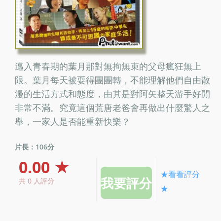
邁入青春期的葉月那對無拘無束的父母瘋狂無上
限。葉月每天被耍得團團轉，不能理解他們自由散
漫的生活方式和態度，由其是對阿矢整天游手好閒
非常不滿。究竟這個荒唐老爸會再做出什麼驚人之
舉，一家人是否能重新快樂？
片長：106分
0.00 ★
★看看評分
共 0 人評分
★