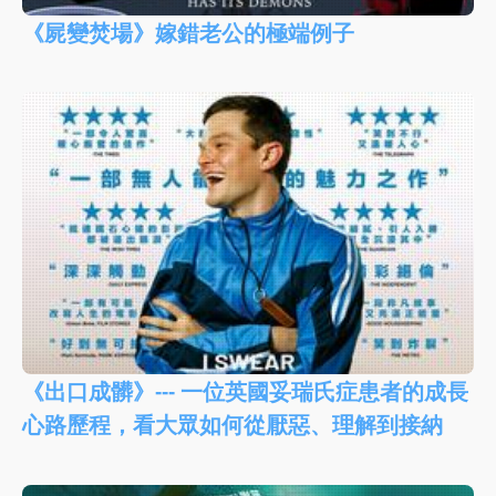
《屍變焚場》嫁錯老公的極端例子
《出口成髒》--- 一位英國妥瑞氏症患者的成長
心路歷程，看大眾如何從厭惡、理解到接納