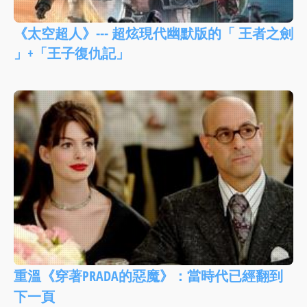
《太空超人》--- 超炫現代幽默版的「 王者之劍
」+「王子復仇記」
重溫《穿著PRADA的惡魔》：當時代已經翻到
下一頁