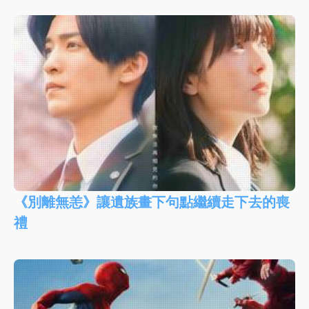
《別離無恙》讓遺族畫下句點繼續走下去的喪
禮