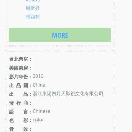
周昕妤
郭亞菲
MORE
台北票房：
美國票房：
2016
影片年份：
China
出 品 國：
浙江東陽四月天影視文化有限公司
出 品：
發 行 商：
Chinese
語 言：
color
色 彩：
音 效：