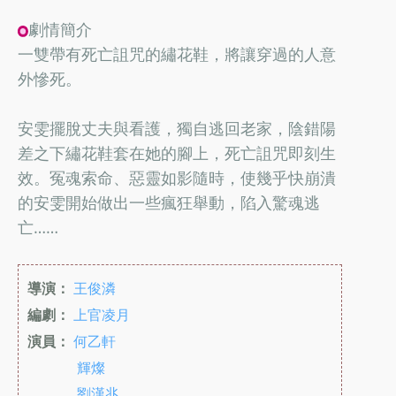
劇情簡介
一雙帶有死亡詛咒的繡花鞋，將讓穿過的人意
外慘死。
安雯擺脫丈夫與看護，獨自逃回老家，陰錯陽
差之下繡花鞋套在她的腳上，死亡詛咒即刻生
效。冤魂索命、惡靈如影隨時，使幾乎快崩潰
的安雯開始做出一些瘋狂舉動，陷入驚魂逃
亡……
導演：
王俊潾
編劇：
上官凌月
演員：
何乙軒
輝燦
劉漢兆