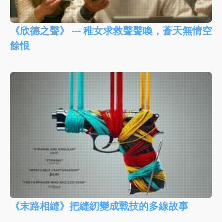
《欣德之聲》 --- 稚女求救聲聲喚，蒼天無情空
餘恨
《末路相縫》把縫紉變成戰技的多線故事