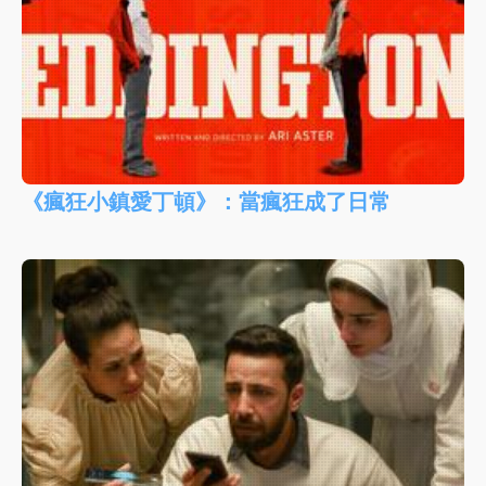
《瘋狂小鎮愛丁頓》：當瘋狂成了日常