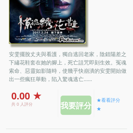
安雯擺脫丈夫與看護，獨自逃回老家，陰錯陽差之
下繡花鞋套在她的腳上，死亡詛咒即刻生效。冤魂
索命、惡靈如影隨時，使幾乎快崩潰的安雯開始做
出一些瘋狂舉動，陷入驚魂逃亡……
0.00 ★
★看看評分
共 0 人評分
★