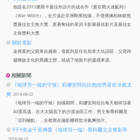
他提名2013奧斯卡最佳外語片的成名作《愛在戰火迷亂時》
（War Witch），全片遠赴非洲剛果拍攝，不僅勇擒柏林銀熊
獎最佳女主角大獎，更勇奪紐約翠貝卡影展最佳影片及最佳女
主角雙料大獎.
◎
關於電影
金努葉的父親來自越南，母親則是住在加拿大法語區，父母跨
越種族文化的異國之戀，就成了他新片的靈感來源。
相關新聞
◎
《地球另一端的守候》莉娜安阿拉比抱怨男星吹冷氣太
爽
2018-08-22
《地球另一端的守候》拍攝期間，莉娜安阿拉比每天都得頂著
40度高溫、在大太陽底下的沙漠油田工作；男主角喬科爾竟
「涼到極點」，全都窩在攝影棚裡吹冷氣爽拍片。
◎
9千9美金千里傳愛《地球另一端》喬科爾北京奪影帝
2018-08-15