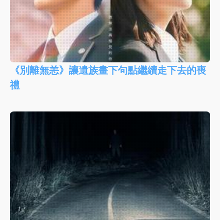
《別離無恙》讓遺族畫下句點繼續走下去的喪
禮