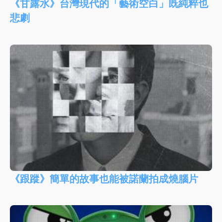
《甘露水》台灣現代的「藝術空白」既純粹也
悲劇
《跟蹤》簡單的故事也能被諾蘭拍成燒腦片