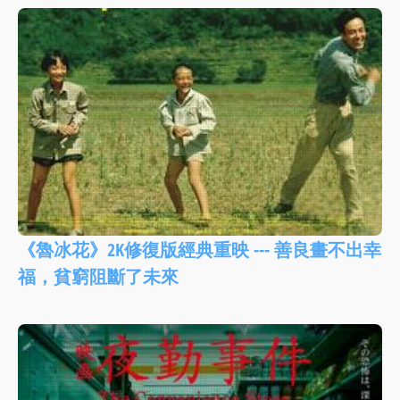
《魯冰花》2K修復版經典重映 --- 善良畫不出幸
福，貧窮阻斷了未來