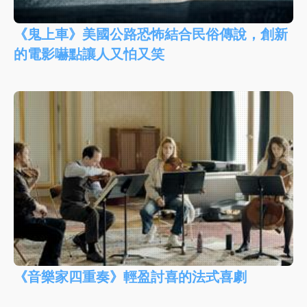
《鬼上車》美國公路恐怖結合民俗傳說，創新
的電影嚇點讓人又怕又笑
《音樂家四重奏》輕盈討喜的法式喜劇