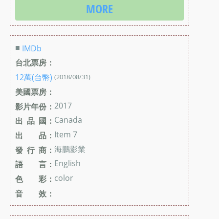
MORE
■
IMDb
台北票房：
12萬(台幣)
(2018/08/31)
美國票房：
2017
影片年份：
Canada
出 品 國：
Item 7
出 品：
海鵬影業
發 行 商：
English
語 言：
color
色 彩：
音 效：