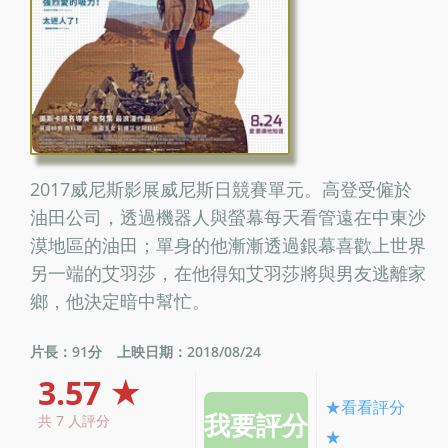
2017威尼斯影展威尼斯日競賽單元。高登受僱於
油田公司，透過機器人與螢幕每天看管遠在中東沙
漠地區的油田；單身的他漸漸透過銀幕喜歡上世界
另一端的艾羽莎，在他得知艾羽莎將與男友逃離家
鄉，他決定暗中幫忙。
片長：91分
上映日期：2018/08/24
3.57 ★
★看看評分
共 7 人評分
★