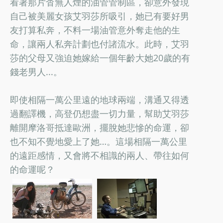
看著那片杳無人煙的油管管制區，卻意外發現
自己被美麗女孩艾羽莎所吸引，她已有要好男
友打算私奔，不料一場油管意外奪走他的生
命，讓兩人私奔計劃也付諸流水。此時，艾羽
莎的父母又強迫她嫁給一個年齡大她20歲的有
錢老男人...。
即使相隔一萬公里遠的地球兩端，溝通又得透
過翻譯機，高登仍想盡一切力量，幫助艾羽莎
離開摩洛哥抵達歐洲，擺脫她悲慘的命運，卻
也不知不覺地愛上了她…。這場相隔一萬公里
的遠距感情，又會將不相識的兩人、帶往如何
的命運呢？