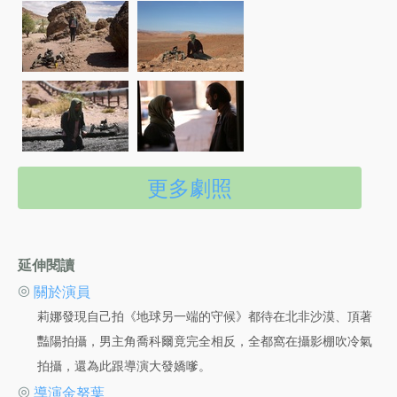
更多劇照
延伸閱讀
◎
關於演員
莉娜發現自己拍《地球另一端的守候》都待在北非沙漠、頂著
豔陽拍攝，男主角喬科爾竟完全相反，全都窩在攝影棚吹冷氣
拍攝，還為此跟導演大發嬌嗲。
◎
導演金努葉