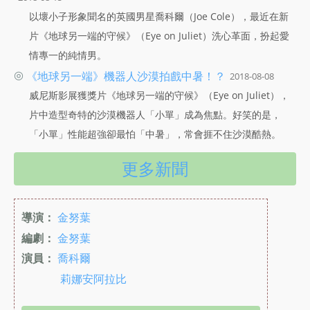
以壞小子形象聞名的英國男星喬科爾（Joe Cole），最近在新
片《地球另一端的守候》（Eye on Juliet）洗心革面，扮起愛
情專一的純情男。
◎
《地球另一端》機器人沙漠拍戲中暑！？
2018-08-08
威尼斯影展獲獎片《地球另一端的守候》（Eye on Juliet），
片中造型奇特的沙漠機器人「小單」成為焦點。好笑的是，
「小單」性能超強卻最怕「中暑」，常會捱不住沙漠酷熱。
更多新聞
導演：
金努葉
編劇：
金努葉
演員：
喬科爾
莉娜安阿拉比