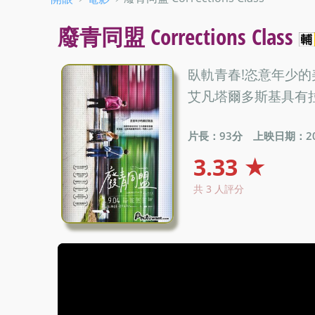
廢青同盟 Corrections Class
臥軌青春!恣意年少
艾凡塔爾多斯基具有
片長：93分
上映日期：201
3.33 ★
共 3 人評分