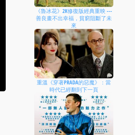
《魯冰花》2K修復版經典重映 ---
善良畫不出幸福，貧窮阻斷了未
來
重溫《穿著PRADA的惡魔》：當
時代已經翻到下一頁