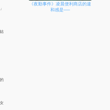
《夜勤事件》凌晨便利商店的違
」
和感是──
姑
的
女