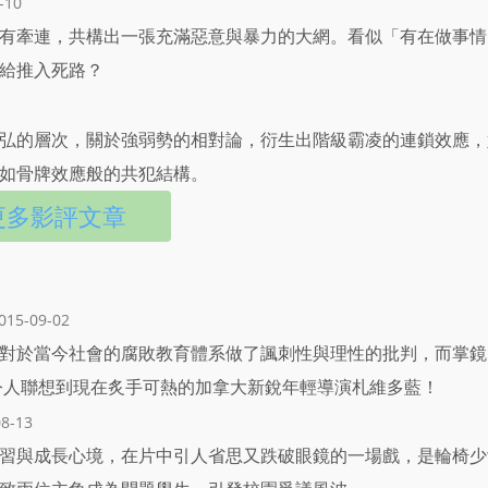
-10
有牽連，共構出一張充滿惡意與暴力的大網。看似「有在做事情
給推入死路？
弘的層次，關於強弱勢的相對論，衍生出階級霸凌的連鎖效應，
如骨牌效應般的共犯結構。
更多影評文章
015-09-02
對於當今社會的腐敗教育體系做了諷刺性與理性的批判，而掌鏡
禁令人聯想到現在炙手可熱的加拿大新銳年輕導演札維多藍！
08-13
習與成長心境，在片中引人省思又跌破眼鏡的一場戲，是輪椅少