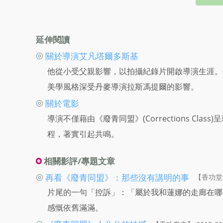
延伸閱讀
◎
關於導演艾凡塔爾多斯基
他從小受父親影響，以拍攝紀錄片開啟導演生涯。
美學風格深受丹麥導演拉斯馮提爾的影響。
◎
關於電影
導演不僅藉由《廢青同盟》(Corrections C
程，著實引起共鳴。
相關影評/專題文章
◎
再看《廢青同盟》：那些沒有講明的事
【香功堂主】
片尾的一句「控訴」：「屬於我和蓮娜的走廊在哪
感慨依舊滿滿。