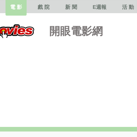
電 影
戲 院
新 聞
E週報
活 動
開眼電影網