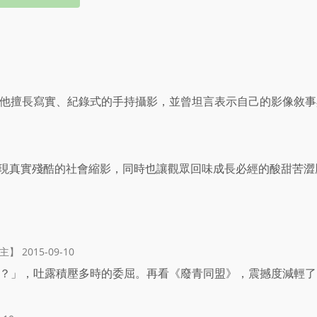
他擅長寫實、紀錄式的手持攝影，並曾坦言表示自己的影像敘事
lass)呈現真實殘酷的社會縮影，同時也讓觀眾回味成長必經的酸甜苦
 2015-09-10
？」，吐露積壓多時的委屈。再看《廢青同盟》，震撼度減輕了