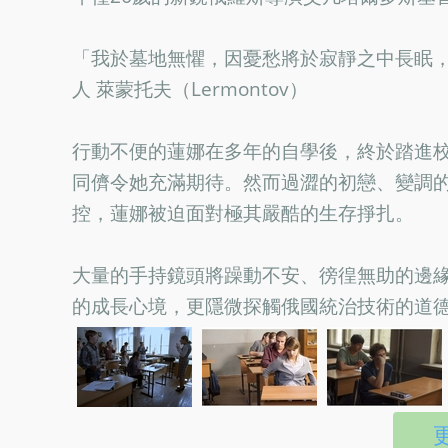
「我於墓地無懼，因憂愁將於寂靜之中長眠，然
人 萊蒙托夫（Lermontov）
行動不便的蓮娜在多年的自學後，終於踏進
同儕令她充滿期待。然而過澀的初戀、變調
控，蓮娜被迫面對極其嚴酷的生存掙扎。
大量的手持鏡頭將躁動不安、徬徨無助的邊
的成長心境，更隱微探觸俄國統治技術的道