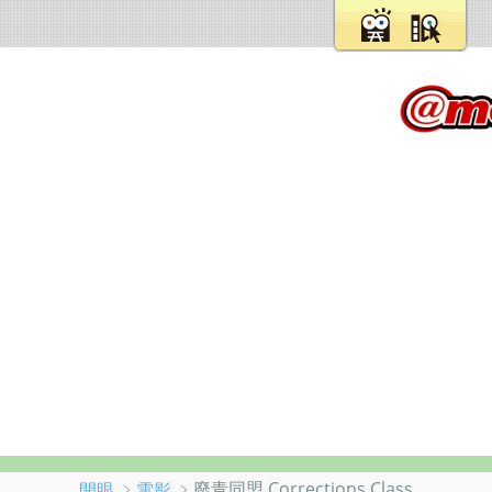
﹥
﹥廢青同盟 Corrections Class
開眼
電影