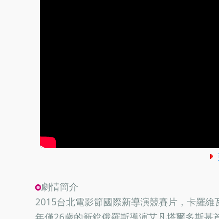
劇情簡介
2015台北電影節國際新導演競賽片，卡羅維
年僅26歲的新銳俄羅斯導演艾凡塔爾多斯基