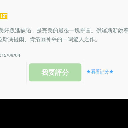
的美好叛逃缺陷，是完美的最後一塊拼圖。俄羅斯新銳
拉斯馮提爾、肯洛區神采的一鳴驚人之作。
5/09/04
★看看評分★