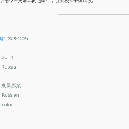
致兩位主角成為問題學生，引發校園爭議風波。
：
幣)
(2015/09/05)
：
2014
：
Russia
：
：
東昊影業
：
Russian
：
color
：
：