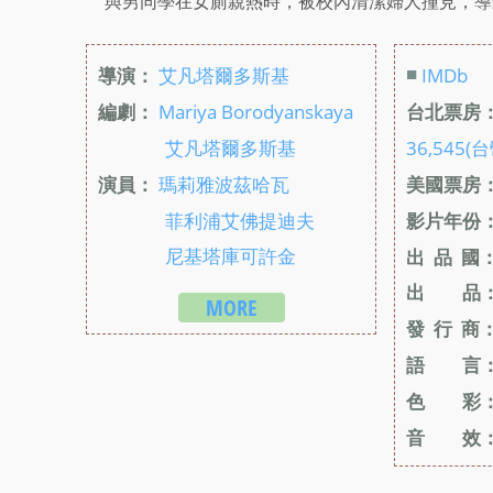
與男同學在女廁親熱時，被校內清潔婦人撞見，導
■
導演：
艾凡塔爾多斯基
IMDb
編劇：
Mariya Borodyanskaya
台北票房
艾凡塔爾多斯基
36,545(台
演員：
瑪莉雅波茲哈瓦
美國票房
菲利浦艾佛提迪夫
影片年份
尼基塔庫可許金
出 品 國
出 品
MORE
發 行 商
語 言
色 彩
音 效