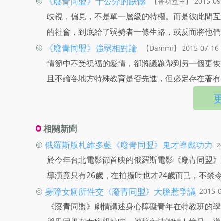
◎
《廢青同盟》十公分的缺憾
【香功堂主】 2015-09
歧視，偏見，不是單一層級的特權。而是彼此間互
的社會，到底給了弱勢者一條生路，或反而將他們
◎
《廢青同盟》強弱相對論
【Dammi】 2015-07-16
情節中不受祝福的愛情，卻將議題帶到另一個更恢
且不論各地方特殊教育是否先進，但必定存在著有
相關新聞
◎
俄羅斯版札維多藍《廢青同盟》鬼才導戲功力
2
於今年台北電影節首映的俄羅斯電影《廢青同盟》
導演竟只有26歲，在拍攝時也才24歲而已，不
◎
身障女廁所性交《廢青同盟》大膽惹爭議
2015-
《廢青同盟》劇情講述身心障礙青年在特教班的學