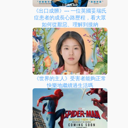
《出口成髒》--- 一位英國妥瑞氏
症患者的成長心路歷程，看大眾
如何從厭惡、理解到接納
《世界的主人》受害者能夠正常
快樂地繼續過生活嗎