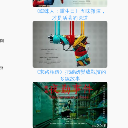
《蜘蛛人：重生日》五味雜陳，
才是活著的味道
與
澀歷
《末路相縫》把縫紉變成戰技的
多線故事
，