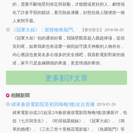
的，需要不斷地受到肯定與鼓勵，才能變成更好的人，劇情強
化了許多手部的鏡頭，看完熱血沸騰，好想在路上隨便抓一個
人來阿手霸。
◎
《冠軍大叔》：當怪物來敲門。
【香功堂主】 2018-06-20
《冠軍大叔》拍的通俗好看，我隔壁觀眾超入戲超捧場，從頭
笑到尾，如果我家也有這麼一個宛如守護天神般的人物存在，
內心應該也會莫名多出很多的安全感吧，我喜歡電影對家的描
述，家不只是血緣關係的牽連，更是情感的牽掛。
更多影評文章
相關新聞
◎
緯來春節電影院至初四每晚9點全台首播
2019-01-29
緯來電影台從2/2起至2/8春節連假電影院每晚9點首播新片，包
括《七月與安生》、《旺得福梁細妹》、《冠軍大叔》、《簡
單的婚禮》、《三生三世十里桃花電影版》、《魚躍龍門》等