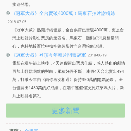
接連登場。
◎
《冠軍大叔》全台賣破4000萬！馬東石拍片謝粉絲
2018-07-05
《冠軍大叔》熱潮持續發威，全台票房已賣破4000萬，更是台
灣上映韓片影史票房的第四名。馬東石一聽到好消息相當開
心，也特地於百忙中抽空錄製影片向台灣粉絲道謝。
◎
《冠軍大叔》登頂今年韓片開票冠軍
2018-06-19
電影在端午節上映後，4天連假衝出票房佳績，感人熱血的劇情
再加上輕鬆幽默的對白，累積好評不斷，連假4天台北賣出494
萬，打破今年由《雨你再次相遇》保持350萬的開票記錄， 全
台也開出1480萬的好成績，在端午連假僅次於好萊塢大片，新
片上映排名第2。
更多新聞
導演：
金勇完