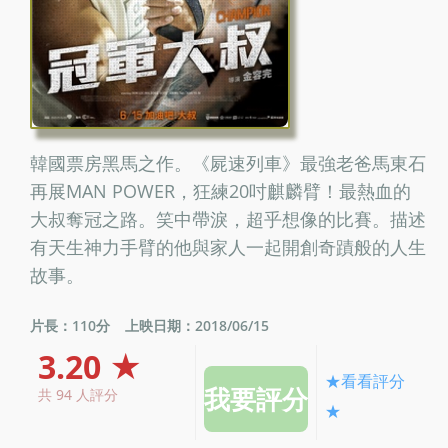
韓國票房黑馬之作。《屍速列車》最強老爸馬東石
再展MAN POWER，狂練20吋麒麟臂！最熱血的
大叔奪冠之路。笑中帶淚，超乎想像的比賽。描述
有天生神力手臂的他與家人一起開創奇蹟般的人生
故事。
片長：110分
上映日期：2018/06/15
3.20 ★
★看看評分
共 94 人評分
★