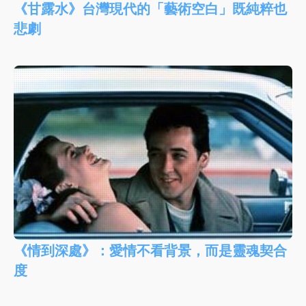
《甘露水》台灣現代的「藝術空白」既純粹也
悲劇
《情到深處》：愛情不看背景，而是靈魂契合
度