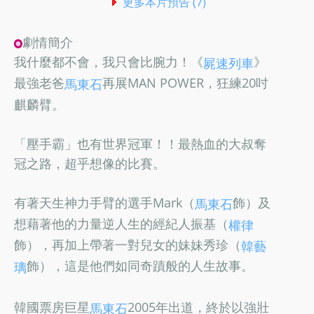
更多本片預告 (7)
劇情簡介
我什麼都不會，我只會比腕力！《
》
屍速列車
最強老爸
再展MAN POWER，狂練20吋
馬東石
麒麟臂。
「壓手霸」也有世界冠軍！！最熱血的大叔奪
冠之路，超乎想像的比賽。
有著天生神力手臂的選手Mark（
飾）及
馬東石
想藉著他的力量逆人生的經紀人振基（
權律
飾），再加上帶著一對兒女的妹妹秀珍（
韓藝
飾），這是他們如同奇蹟般的人生故事。
璃
韓國票房巨星
2005年出道，終於以強壯
馬東石