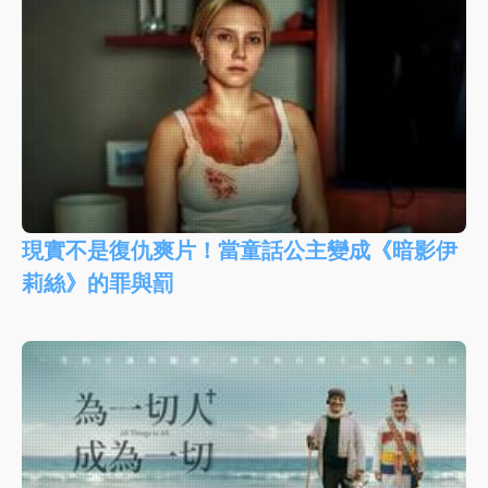
現實不是復仇爽片！當童話公主變成《暗影伊
莉絲》的罪與罰