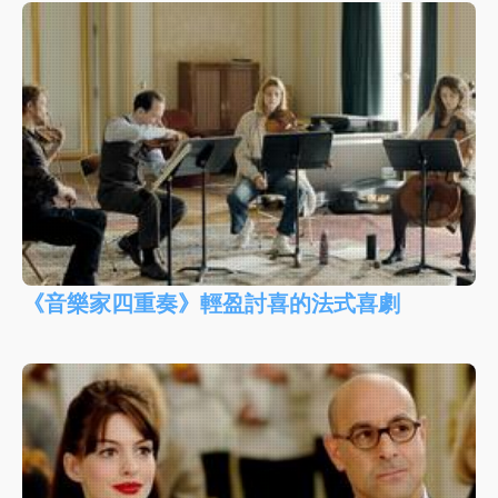
《音樂家四重奏》輕盈討喜的法式喜劇