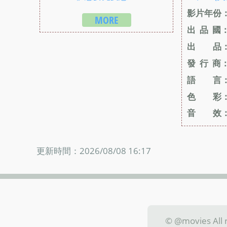
影片年份
MORE
出 品 國
出 品
發 行 商
語 言
色 彩
音 效
更新時間：2026/08/08 16:17
© @movies Al