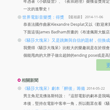
年憑著《小鎮疑雲》、《夜班經理》榮獲金獎肯定
一次的進擊史！
◎
世界電影音樂獎：得獎
【藍祖蔚】 2014-11-06
恭喜法國作曲家Alexandre Desplat又
下面這張James Badham所畫的《布達佩斯
◎
《騷莎大塊呆》又是跳舞與自信的題材，但換成了胖
我覺得《騷莎大塊呆》比較大的樂趣就是在於很會
個能甩肉的大胖子做出超帥的ending pose或
相關新聞
◎
《騷莎大塊呆》劇本「醉後」籌備
2014-05-22
男主角尼克佛洛斯特說：『這部電影的劇本是我喝
本後，堅持在電影中客串一角，所以觀眾在看《騷