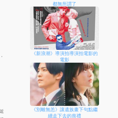
都無所謂了
《新浪潮》導演拍導演拍電影的
，
電影
《別離無恙》讓遺族畫下句點繼
近
續走下去的喪禮