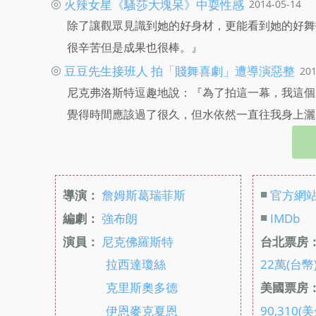
◎
火辣女星《騷莎大塊呆》中耍性感
2014-05-14
除了讓觀眾見識到她的好身材，更能看到她的好舞
很辛苦但是成果也很棒。』
◎
豆豆先生接班人 拍「賤舞喜劇」遭導演惡整
201
尼克弗洛斯特逗趣地說：『為了拍這一幕，我這個
覺得時間應該過了很久，但水依然一直往我身上灑
■
導演：
詹姆斯葛瑞菲斯
官方網
■
編劇：
強布朗
IMDb
演員：
尼克佛羅斯特
台北票房
拉西達瓊絲
22萬(台幣
克里斯奧多德
美國票房
伊恩麥克夏恩
90,310(美