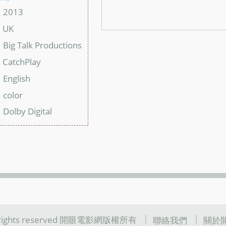
2013
：
UK
：
Big Talk Productions
：
CatchPlay
：
English
：
color
：
Dolby Digital
：
l rights reserved 開眼電影網版權所有
聯絡我們
關於