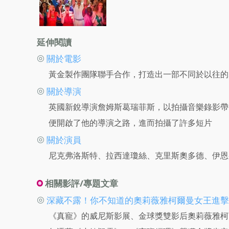
延伸閱讀
◎
關於電影
黃金製作團隊聯手合作，打造出一部不同於以往的
◎
關於導演
英國新銳導演詹姆斯葛瑞菲斯，以拍攝音樂錄影帶
便開啟了他的導演之路，進而拍攝了許多短片
◎
關於演員
尼克弗洛斯特、拉西達瓊絲、克里斯奧多德、伊恩
相關影評/專題文章
◎
深藏不露！你不知道的奧莉薇雅柯爾曼女王進擊
《真寵》的威尼斯影展、金球獎雙影后奧莉薇雅柯