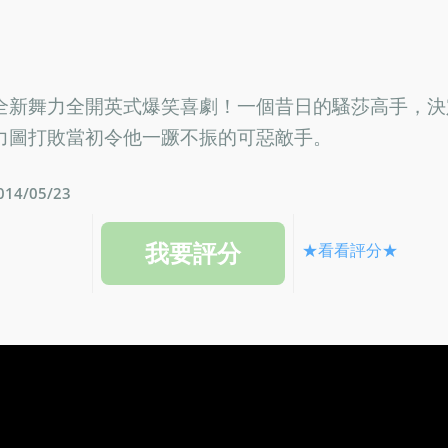
全新舞力全開英式爆笑喜劇！一個昔日的騷莎高手，決
力圖打敗當初令他一蹶不振的可惡敵手。
4/05/23
★看看評分★