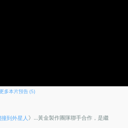
更多本片預告 (5)
》…黃金製作團隊聯手合作，是繼
們撞到外星人
。