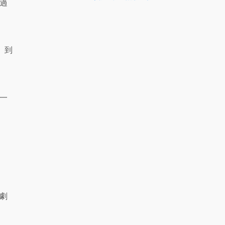
過
」到
一
劇