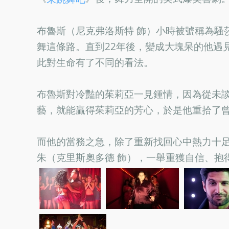
布魯斯（尼克弗洛斯特 飾）小時被號稱為騷
舞這條路。直到22年後，變成大塊呆的他遇
此對生命有了不同的看法。
布魯斯對冷豔的茱莉亞一見鍾情，因為從未
藝，就能贏得茱莉亞的芳心，於是他重拾了
而他的當務之急，除了重新找回心中熱力十
朱（克里斯奧多德 飾），一舉重獲自信、抱