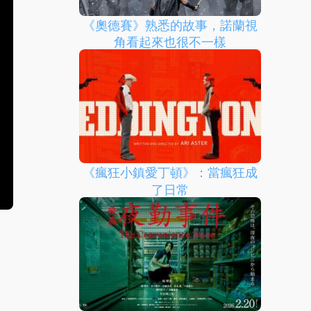
《奧德賽》熟悉的故事，諾蘭視
角看起來也很不一樣
《瘋狂小鎮愛丁頓》：當瘋狂成
了日常