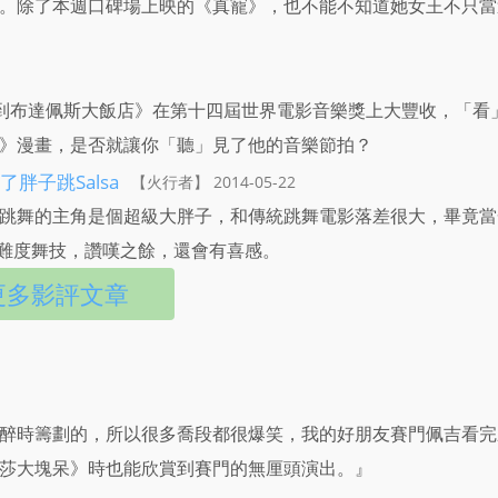
。除了本週口碑場上映的《真寵》，也不能不知道她女王不只當
以《歡迎來到布達佩斯大飯店》在第十四屆世界電影音樂獎上大豐收，「看
大飯店》漫畫，是否就讓你「聽」見了他的音樂節拍？
子跳Salsa
【火行者】 2014-05-22
跳舞的主角是個超級大胖子，和傳統跳舞電影落差很大，畢竟當
是高難度舞技，讚嘆之餘，還會有喜感。
更多影評文章
醉時籌劃的，所以很多喬段都很爆笑，我的好朋友賽門佩吉看完
莎大塊呆》時也能欣賞到賽門的無厘頭演出。』