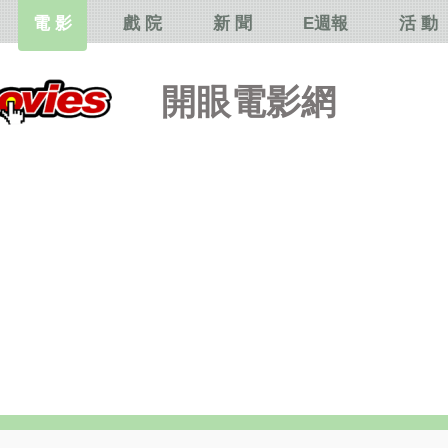
電 影
戲 院
新 聞
E週報
活 動
開眼電影網