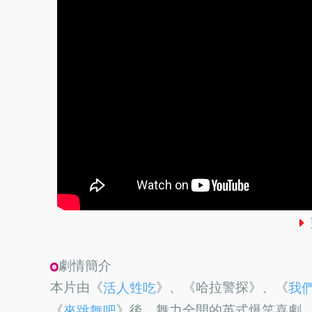
劇情簡介
本片由《
》、《哈拉警探》、《
活人甡吃
我
《
》後，舞力全開的英式爆笑喜劇
來跳舞吧