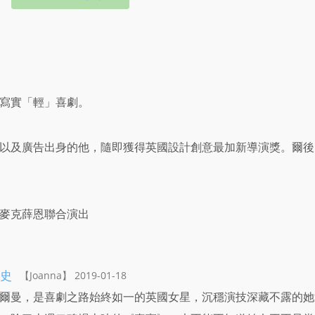
寫實「輕」喜劇。
以及廣告出身的他，隨即獲得英國設計創意最加新導演獎。爾後
麥克薛恩聯合演出
史
【Joanna】 2019-01-18
爾曼，是喜劇之路始終如一的英國女星，沉穩演技深藏不露的她