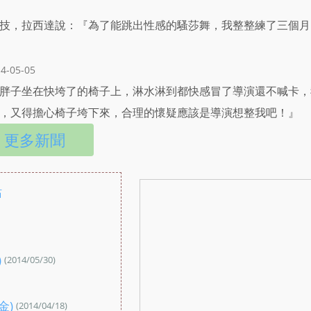
技，拉西達說：『為了能跳出性感的騷莎舞，我整整練了三個月
4-05-05
胖子坐在快垮了的椅子上，淋水淋到都快感冒了導演還不喊卡，
，又得擔心椅子垮下來，合理的懷疑應該是導演想整我吧！』
更多新聞
站
：
)
(2014/05/30)
：
金)
(2014/04/18)