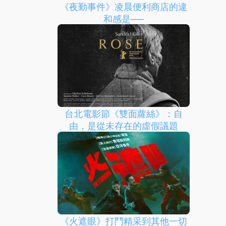
《夜勤事件》凌晨便利商店的違
和感是──
台北電影節《雙面蘿絲》：自
由，是從未存在的虛假議題
《火遮眼》打鬥精采到其他一切