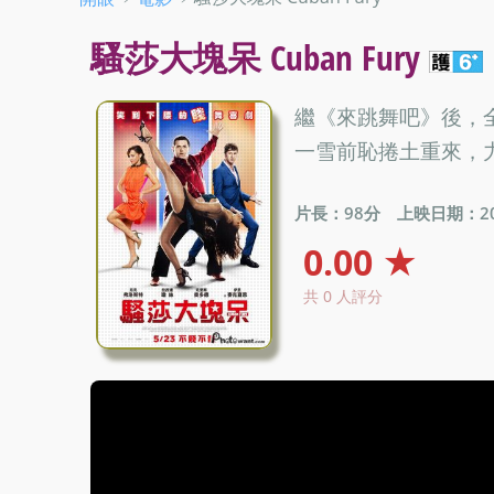
騷莎大塊呆 Cuban Fury
繼《來跳舞吧》後，
一雪前恥捲土重來，
片長：98分
上映日期：201
0.00 ★
共 0 人評分