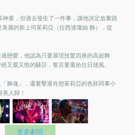
莎神童，但過去發生了一件事，讓他決定放棄跳
見美麗的新上司茱莉亞（拉西達瓊絲 飾），從
談過戀愛，他認為只要展現技驚四座的高超舞
曾經又愛又恨的騷莎，誓言要重拾往日雄風。
足「舞魂」，還要擊退肖想茱莉亞的色胚同事小
得美人歸！
更多劇照