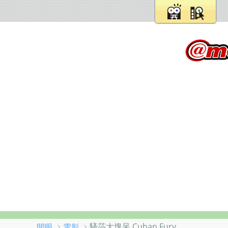
﹥
﹥騷莎大塊呆 Cuban Fury
開眼
電影