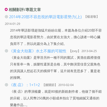
相關影評/專題文章
◎
2014年20部不容忽視的華語電影星勢力(上)
【楊達敬】
2014-01-29
2014年華語影壇超強猛片紛紛出籠，本篇為各位介紹20部不容
忽視的華語電影星勢力，由於實在太強大，擔心讀者一時心臟
負荷不了，所以此篇分為上下集介紹。
◎
《黃金大劫案》水土不服的可能性
【Joey】 2013-04-25
《黃金大劫案》是寧浩另外一種不同的嘗試，黃渤在戲裡僅僅
只有客串一角，娛樂性還算是合格，其中飾演雷佳音父親角色
的演員讓人想起石天的橫掃千軍，這片就有意思多了，薑是老
的辣啊。
◎
《夜‧店》：1+1>2
【膝關節】 2010-02-04
《夜‧店》的導演楊慶，就是80後的新銳創作者，他做了個不錯
的示範，以人民幣250萬的小額成本拍出了質地細膩又通俗的
樂趣作品…。