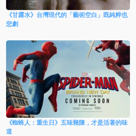
《甘露水》台灣現代的「藝術空白」既純粹也
悲劇
《蜘蛛人：重生日》五味雜陳，才是活著的味
道