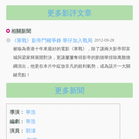
更多影評文章
相關新聞
◎
《寒戰》影帝鬥權爭鋒 華仔加入戰局
2012-09-28
被喻為香港十年來最好的電影《寒戰》，除了讓兩大影帝郭富
城與梁家輝展開對決，更讓屢屢奪得影帝的劉德華排除萬難擔
綱演出，他更在本片中綻放非凡的銳利氣勢，成為該片一大關
鍵亮點！
更多新聞
導演：
寧浩
編劇：
寧浩
演員：
郭濤