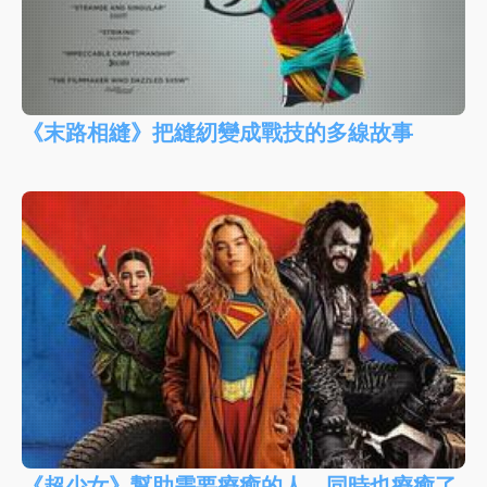
《末路相縫》把縫紉變成戰技的多線故事
《超少女》幫助需要療癒的人，同時也療癒了