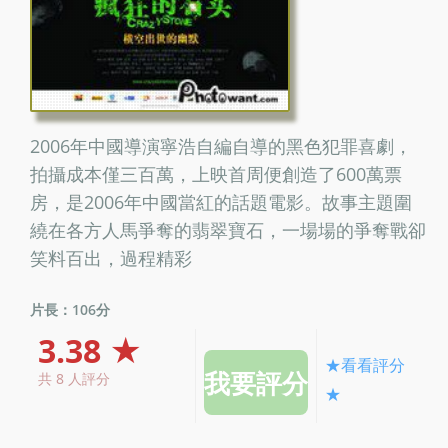
2006年中國導演寧浩自編自導的黑色犯罪喜劇，
拍攝成本僅三百萬，上映首周便創造了600萬票
房，是2006年中國當紅的話題電影。故事主題圍
繞在各方人馬爭奪的翡翠寶石，一場場的爭奪戰卻
笑料百出，過程精彩
片長：106分
3.38 ★
★看看評分
共 8 人評分
★