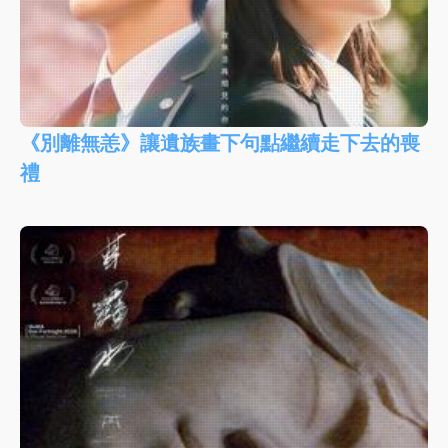
《別離無恙》讓遺族畫下句點繼續走下去的喪
禮