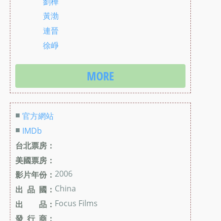
劉樺
黃渤
連晉
徐崢
MORE
■
官方網站
■
IMDb
台北票房：
美國票房：
2006
影片年份：
China
出 品 國：
Focus Films
出 品：
發 行 商：