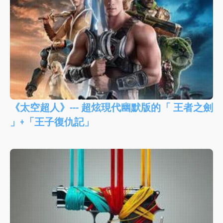
《太空超人》--- 超炫現代幽默版的「 王者之劍
」+「王子復仇記」