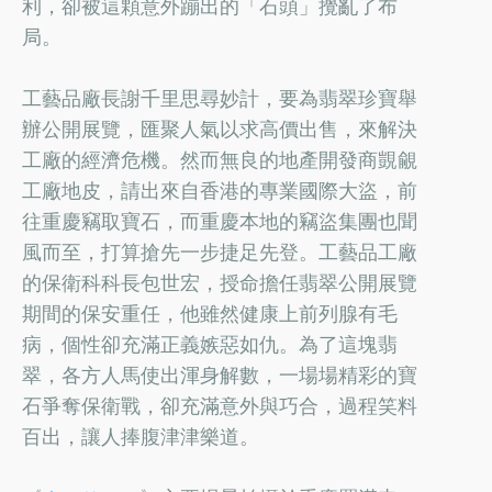
利，卻被這顆意外蹦出的「石頭」攪亂了布
局。
工藝品廠長謝千里思尋妙計，要為翡翠珍寶舉
辦公開展覽，匯聚人氣以求高價出售，來解決
工廠的經濟危機。然而無良的地產開發商覬覦
工廠地皮，請出來自香港的專業國際大盜，前
往重慶竊取寶石，而重慶本地的竊盜集團也聞
風而至，打算搶先一步捷足先登。工藝品工廠
的保衛科科長包世宏，授命擔任翡翠公開展覽
期間的保安重任，他雖然健康上前列腺有毛
病，個性卻充滿正義嫉惡如仇。為了這塊翡
翠，各方人馬使出渾身解數，一場場精彩的寶
石爭奪保衛戰，卻充滿意外與巧合，過程笑料
百出，讓人捧腹津津樂道。