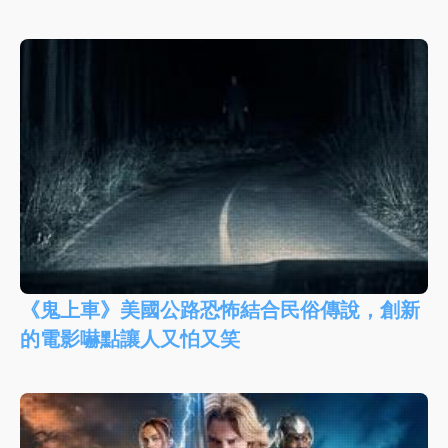
《鬼上車》美國公路恐怖結合民俗傳說，創新
的電影嚇點讓人又怕又笑