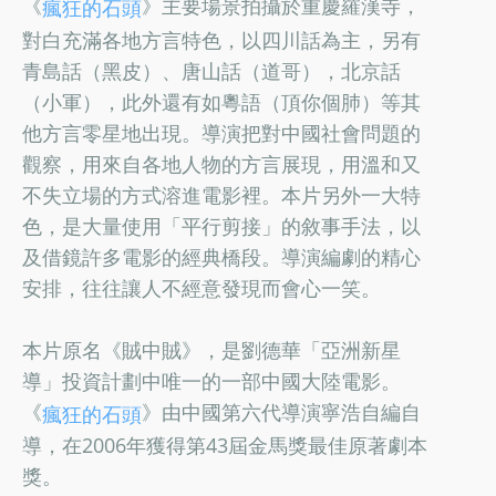
《
》主要場景拍攝於重慶羅漢寺，
瘋狂的石頭
對白充滿各地方言特色，以四川話為主，另有
青島話（黑皮）、唐山話（道哥），北京話
（小軍），此外還有如粵語（頂你個肺）等其
他方言零星地出現。導演把對中國社會問題的
觀察，用來自各地人物的方言展現，用溫和又
不失立場的方式溶進電影裡。本片另外一大特
色，是大量使用「平行剪接」的敘事手法，以
及借鏡許多電影的經典橋段。導演編劇的精心
安排，往往讓人不經意發現而會心一笑。
本片原名《賊中賊》，是劉德華「亞洲新星
導」投資計劃中唯一的一部中國大陸電影。
《
》由中國第六代導演寧浩自編自
瘋狂的石頭
導，在2006年獲得第43屆金馬獎最佳原著劇本
獎。