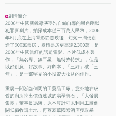
劇情簡介
2006年中國新銳導演寧浩自編自導的黑色幽默
犯罪喜劇片，拍攝成本僅三百萬人民幣，2006
年6月底在上海電影節首映後，短短一周便創
造了600萬票房，累積票房更高達2,300萬，是
2006年中國當紅的話題電影。本片低成本製
作，「無名導、無巨星、無特效特技」，但是
以好創意、好故事、好劇本，「三好」破「三
無」，是一部罕見的小投資大收益的佳作。
重慶一間瀕臨倒閉的工藝品工廠，意外地在破
舊的廁所挖出價值連城的翡翠寶石，「大發展
集團」董事長馮海，原本算計可以利用工廠倒
閉低價收購土地，再蓋豪華國際酒店獲取暴