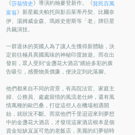
《
》導演約翰麥登新作。《
莎翁情史
貧民百萬
》新星戴夫帕托與影后茱蒂丹契、比爾奈
富翁
伊、湯姆威金森、瑪姬史密斯等「老」牌巨星
共飆演技。
一群退休的英國人為了讓人生獲得新體驗，決
定前往極具異國風味的神秘印度旅遊。而在出
發前，眾人受到“金盞花大酒店”繽紛多彩的廣
告吸引，感覺物美價廉，便決定到此落腳。
他們都來自不同的背景，有高院法官、家庭主
婦、公務員、處處留情的風流老仕紳，還有風
情萬種的歐巴桑，打從這些人在機場相遇開
始，就狀況不斷。而當他們千里迢迢來到夢想
中的金盞花大酒店，才發現這家酒店根本是個
資金短缺岌岌可危的老飯店，美麗的幻夢頓時