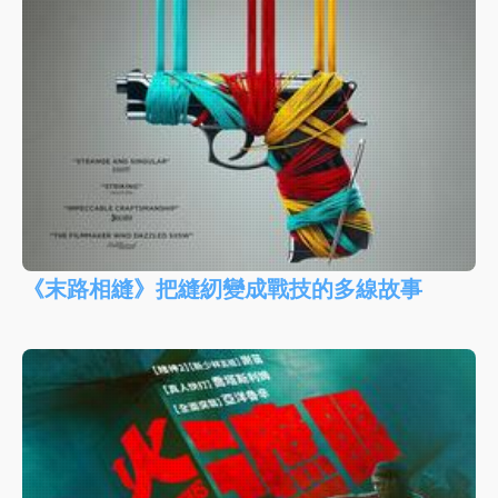
《末路相縫》把縫紉變成戰技的多線故事