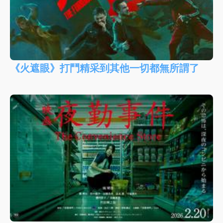
《火遮眼》打鬥精采到其他一切都無所謂了