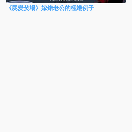
《屍變焚場》嫁錯老公的極端例子