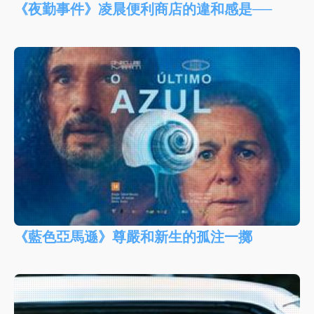
《夜勤事件》凌晨便利商店的違和感是──
《藍色亞馬遜》尊嚴和新生的孤注一擲