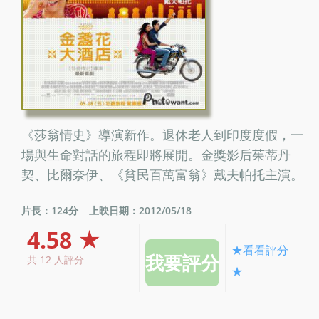
《莎翁情史》導演新作。退休老人到印度度假，一
場與生命對話的旅程即將展開。金獎影后茱蒂丹
契、比爾奈伊、《貧民百萬富翁》戴夫帕托主演。
片長：124分
上映日期：2012/05/18
4.58 ★
★看看評分
共 12 人評分
★