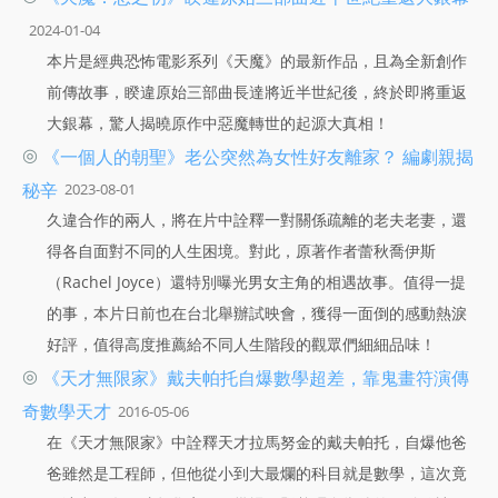
2024-01-04
本片是經典恐怖電影系列《天魔》的最新作品，且為全新創作
前傳故事，睽違原始三部曲長達將近半世紀後，終於即將重返
大銀幕，驚人揭曉原作中惡魔轉世的起源大真相！
◎
《一個人的朝聖》老公突然為女性好友離家？ 編劇親揭
秘辛
2023-08-01
久違合作的兩人，將在片中詮釋一對關係疏離的老夫老妻，還
得各自面對不同的人生困境。對此，原著作者蕾秋喬伊斯
（Rachel Joyce）還特別曝光男女主角的相遇故事。值得一提
的事，本片日前也在台北舉辦試映會，獲得一面倒的感動熱淚
好評，值得高度推薦給不同人生階段的觀眾們細細品味！
◎
《天才無限家》戴夫帕托自爆數學超差，靠鬼畫符演傳
奇數學天才
2016-05-06
在《天才無限家》中詮釋天才拉馬努金的戴夫帕托，自爆他爸
爸雖然是工程師，但他從小到大最爛的科目就是數學，這次竟