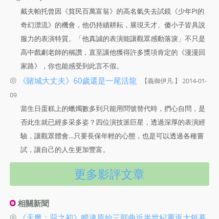
戴夫帕托曾因《貧民百萬富翁》的高名氣失去試鏡《少年PI的
奇幻漂流》的機會，他仍持續耕耘，展現天才、傻小子皆具說
服力的表演特質。「他真誠的表演能讓觀眾感動落淚」不只是
高中戲劇老師的稱讚，直至讓他獲得許多獎項肯定的《漫漫回
家路》，你也能感受到此言不假。
◎
《賭城大丈夫》60歲還是一尾活龍
【義御伊凡 】 2014-01-
09
當生日蛋糕上的蠟燭數多到只能用問號替代時，捫心自問，是
否此生就已經多采多姿？四位演技派巨星，透過深厚的表演經
驗，讓觀眾體會…只要長保年輕的心態，也是可以透過各種嘗
試，讓自己的人生更加豐富。
更多影評文章
相關新聞
◎
《天魔：惡之初》睽違原始三部曲近半世紀重返大銀幕