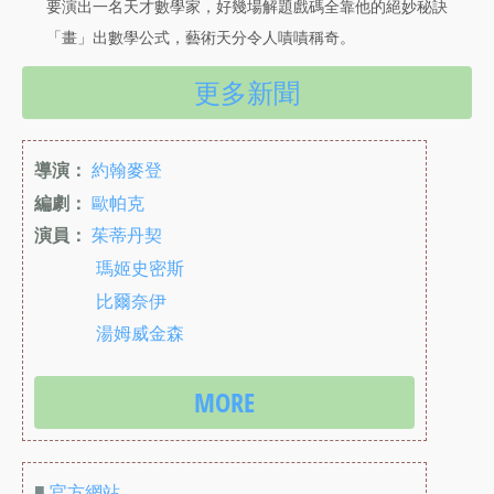
要演出一名天才數學家，好幾場解題戲碼全靠他的絕妙秘訣
「畫」出數學公式，藝術天分令人嘖嘖稱奇。
更多新聞
導演：
約翰麥登
編劇：
歐帕克
演員：
茱蒂丹契
瑪姬史密斯
比爾奈伊
湯姆威金森
MORE
■
官方網站