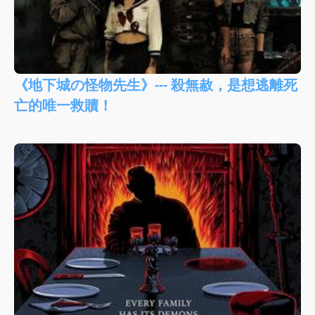
《地下城の怪物先生》--- 殺無赦，是想逃離死
亡的唯一救贖！