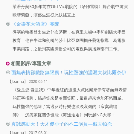
茱蒂丹契50多年前在Old Vic劇院的《哈姆雷特》舞台劇中飾演
歐菲莉亞，演藝生涯從此扶搖直上
◎
《金盞花大酒店》團隊
導演約翰麥登出生於仆次茅斯，在克里夫頓中學和劍橋大學受
教育，他在牛津和劍橋的莎士比亞劇團擔任藝術指導，為電影
事業鋪路，之後到英國廣播公司的電視與廣播劇部門工作。
相關影評/專題文章
◎
面無表情卻戲路無限廣！玩性堅強的瀟灑大叔比爾奈伊
【Joanna】 2020-05-11
《愛是您‧愛是我》中年走紅的瀟灑大叔比爾奈伊有著面無表情
的正字招牌，搞起笑來是冷面笑匠，嚴肅起來也能不怒而威。
玩性堅強的他除了當過及時行樂也淡淡哀傷的《寂寞裁縫
師》，沉痛家庭關係也能《海邊走走》到玩起NG大賽！
◎
真誠感動天！天才傻小子的不二演員—戴夫帕托
【Joanna】 2017-03-01