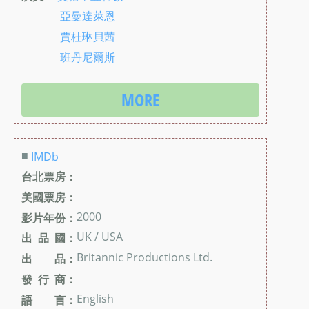
亞曼達萊恩
賈桂琳貝茜
班丹尼爾斯
MORE
■
IMDb
台北票房：
美國票房：
2000
影片年份：
UK / USA
出 品 國：
Britannic Productions Ltd.
出 品：
發 行 商：
English
語 言：