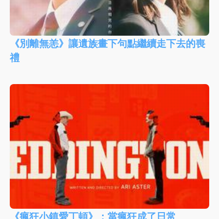
《別離無恙》讓遺族畫下句點繼續走下去的喪
禮
《瘋狂小鎮愛丁頓》：當瘋狂成了日常