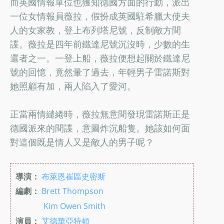
而英國情報單位也獲知德國方面的行動，派出
一位女情報員薇拉，假扮成英國駐希臘大使夫
人的女家教，登上布列塔尼號，反制敵方間
諜。薇拉是四年前鐵達尼號沉沒時，少數的生
還者之一。一登上船，薇拉便想起關於鐵達尼
號的回憶，竟然暈了過去，年輕男子雷諾斯對
她照顧有加，兩人陷入了愛河。
正當兩情繾綣時，薇拉無意間發現雷諾斯正是
德國派來的間諜，意圖炸沉船隻。她該如何面
對這個既是情人又是敵人的男子呢？
導演：
布萊恩崔區史密斯
編劇：
Brett Thompson
Kim Owen Smith
演員：
艾德華亞特頓