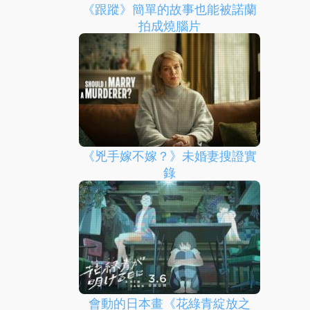
《跟蹤》簡單的故事也能被諾蘭
拍成燒腦片
《兇手嫁不嫁？》未婚妻搜證實
錄
會動的日本畫《花綠青綻放之