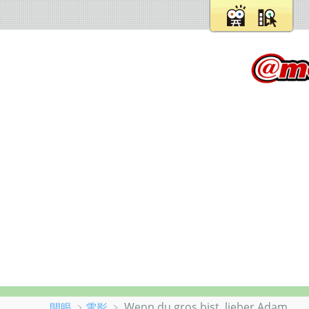
﹥
﹥ Wenn du gros bist, lieber Adam
開眼
電影