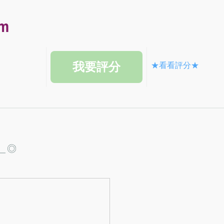
am
★看看評分★
＿◎