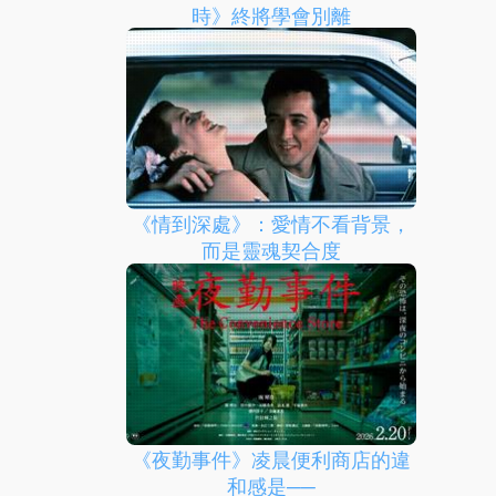
時》終將學會別離
《情到深處》：愛情不看背景，
而是靈魂契合度
《夜勤事件》凌晨便利商店的違
和感是──