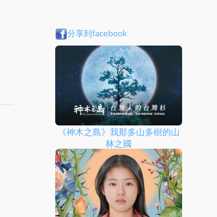
分享到facebook
《神木之島》我那多山多樹的山
林之國