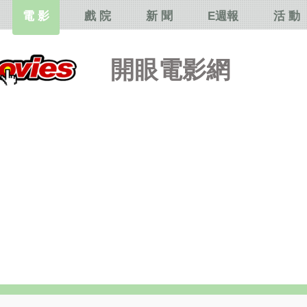
電 影
戲 院
新 聞
E週報
活 動
開眼電影網