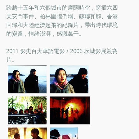
跨越十五年和六個城市的廣闊時空，穿插六四
天安門事件、柏林圍牆倒塌、蘇聯瓦解、香港
回歸和大陸經濟起飛的紀錄片，帶出時代環境
的變遷，情緒澎湃，感慨萬千。
2011 影史百大華語電影 / 2006 坎城影展競賽
片。