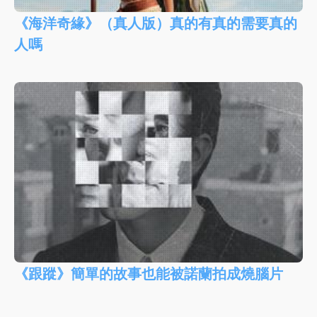
《海洋奇緣》（真人版）真的有真的需要真的
人嗎
《跟蹤》簡單的故事也能被諾蘭拍成燒腦片