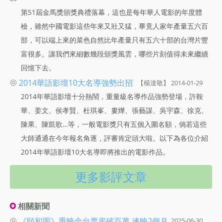
第51屆金馬獎頒獎典禮落幕，這也是每年華人電影的年度體
檢，雖然中國電影這些年來又壯又猛，畢竟人家年產量五六百
部，可以端上來的菜色自然比年產量只有五六十部的台灣片豐
富很多。讓我們來細數幾段頒獎風雲，哪些片刻值得未來繼續
回憶下去。
◎
2014華語影壇10大名導強勢出招
【楊達敬】 2014-01-29
2014年華語影壇十分熱鬧，重量級名導作品強勢登場，許鞍
華、姜文、侯孝賢、杜琪峯、婁燁、張藝謀、吳宇森、徐克、
陳果、陳凱歌…等，一般電影獎只有五個入圍名額，倘若這些
大師通通在今年報名角逐，評審肯定頭大啦。以下為各位介紹
2014年華語影壇10大名導即將推出的電影作品。
更多影評文章
相關新聞
◎
《頤和園》重映全台票房破百萬 連映2個月
2025-06-30