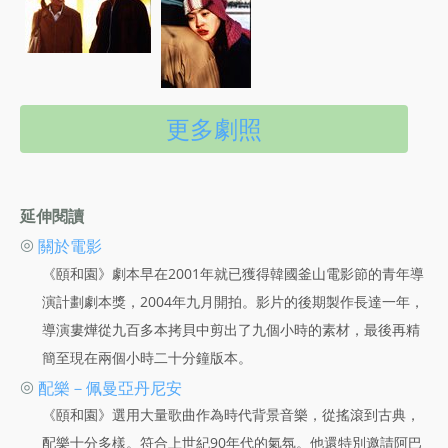
更多劇照
延伸閱讀
◎
關於電影
《頤和園》劇本早在2001年就已獲得韓國釜山電影節的青年導
演計劃劇本獎，2004年九月開拍。影片的後期製作長達一年，
導演婁燁從九百多本拷貝中剪出了九個小時的素材，最後再精
簡至現在兩個小時二十分鐘版本。
◎
配樂－佩曼亞丹尼安
《頤和園》選用大量歌曲作為時代背景音樂，從搖滾到古典，
配樂十分多樣。符合上世紀90年代的氣氛。他還特別邀請阿巴