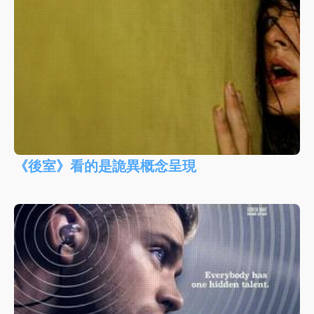
《後室》看的是詭異概念呈現