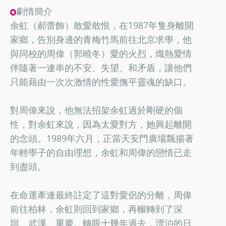
劇情簡介
余虹（郝蕾飾）敢愛敢恨，在1987年隻身離開
家鄉，告別身邊的青梅竹馬前往北京求學，他
與同校的周偉（郭曉冬）愛的火烈，熾熱愛情
伴隨著一連串的不安、失望、和矛盾，讓他們
只能藉由一次次激情的性愛撫平靈魂的缺口。
對周偉來說，他無法招架余虹過於剛硬的個
性，對余虹來說，因為太愛對方，她興起離開
的念頭。1989年六月，正當天安門廣場飄揚著
年輕學子的自由理想，余虹和周偉的戀情已走
到盡頭。
在命運牽連最終註定了這對愛侶的分離，周偉
前往柏林，余虹則回到家鄉，再輾轉到了深
圳、武漢、重慶。轉眼十幾年過去，漂泊的日