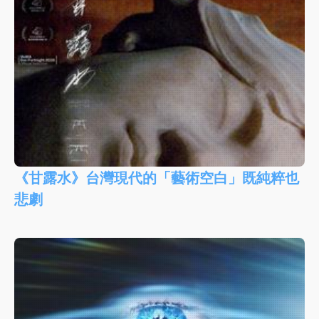
《甘露水》台灣現代的「藝術空白」既純粹也
悲劇