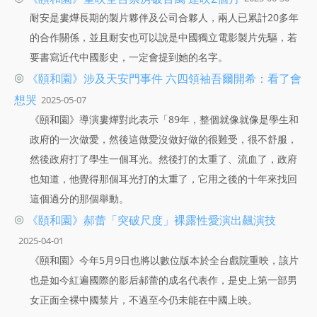
耐安是婁燁長期的製片夥伴及公司合夥人，兩人已累計20多年
的合作關係，並且耐安也可以說是中國獨立電影製片先驅，若
要書寫近代中國影史，一定會提到她的名字。
◎
《頤和園》涉及天安門事件 六四領袖吾爾開希：看了會
想哭
2025-05-07
《頤和園》導演婁燁對此表示「89年，整個就像就像是學生和
政府的一次做愛，然後這做愛沒做好做的很難受，很不舒服，
然後政府打了學生一個耳光。然後打的太重了、流血了，政府
也知道，他覺得那個耳光打的太重了，它用之後的十年來找回
這個過分的那個舉動。
◎
《頤和園》郝蕾「突破尺度」裸露性愛演出飆演技
2025-04-01
《頤和園》今年5月9日也將以數位版本於全台戲院重映，該片
也是如今紅遍國際的影后郝蕾的成名代表作，是史上第一部男
女正面全裸中國禁片，不過至今仍未能在中國上映。