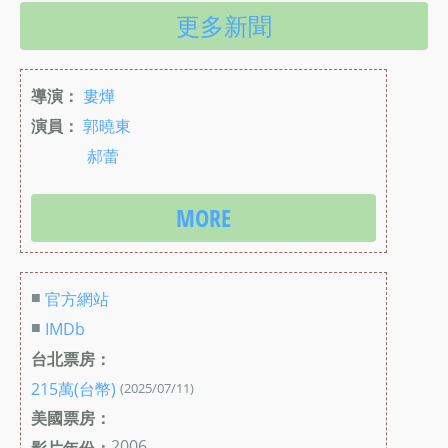
更多新聞
導演：
婁燁
演員：
郭曉東
郝蕾
MORE
■
官方網站
■
IMDb
台北票房：
215萬(台幣)
(2025/07/11)
美國票房：
2006
影片年份：