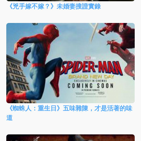
《兇手嫁不嫁？》未婚妻搜證實錄
《蜘蛛人：重生日》五味雜陳，才是活著的味
道