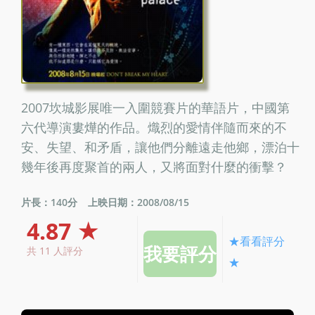
2007坎城影展唯一入圍競賽片的華語片，中國第
六代導演婁燁的作品。熾烈的愛情伴隨而來的不
安、失望、和矛盾，讓他們分離遠走他鄉，漂泊十
幾年後再度聚首的兩人，又將面對什麼的衝擊？
片長：140分
上映日期：2008/08/15
4.87 ★
★看看評分
共 11 人評分
★