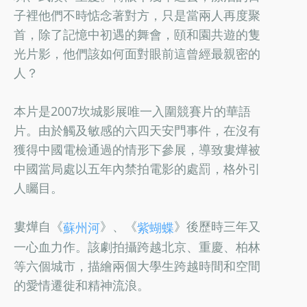
子裡他們不時惦念著對方，只是當兩人再度聚
首，除了記憶中初遇的舞會，頤和園共遊的隻
光片影，他們該如何面對眼前這曾經最親密的
人？
本片是2007坎城影展唯一入圍競賽片的華語
片。由於觸及敏感的六四天安門事件，在沒有
獲得中國電檢通過的情形下參展，導致婁燁被
中國當局處以五年內禁拍電影的處罰，格外引
人矚目。
婁燁自《
》、《
》後歷時三年又
蘇州河
紫蝴蝶
一心血力作。該劇拍攝跨越北京、重慶、柏林
等六個城市，描繪兩個大學生跨越時間和空間
的愛情遷徙和精神流浪。