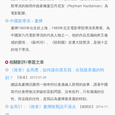
斯導演的御用作曲家佩曼亞丹尼安（Peyman Yazdanian）為
電影配樂。
◎
中國新導演－婁燁
婁燁1965年出生於上海，1989年北京電影學院導演系畢業。為
中國第六代電影導演的代表人物之一。他的作品充滿純粹又傷
感的愛情，《蘇州河》、《頤和園》並遭大陸禁演，是個十足
的地下導演。
相關影評/專題文章
◎
《推拿》金馬獎，如何讓你遇見我，在我最美麗的時
刻？
【雀雀】 2015-01-29
總認為婁燁試圖用一個奇特社會邊緣人群裡的故事，講著中國
當代社會裡無法突破的盲點問題。沒有批判，只有滿滿的任
性。而這樣的任性，是我以為婁燁最美麗的時刻。
◎
金馬51：《推拿》婁燁敗戰說不過去
【膝關節】 2014-11-
20