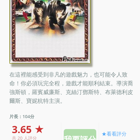
在這裡能感受到非凡的遊戲魅力，也可能令人致
命！你必須玩完全程，遊戲才能順利結束。導演喬
強斯頓，羅賓威廉斯、克絲汀鄧斯特、布萊德利皮
爾斯、寶妮杭特主演。
片長：104分
3.65 ★
★看看評分
共 20 人評分