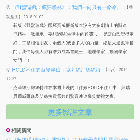
◎
《野蠻遊戲：瘋狂叢林》：我們一向只有一條命。
【香
功堂主】 2018-01-02
新版《野蠻遊戲》跟羅賓威廉斯版本沒有太多劇情上的關連，
但精神一脈相承，要想過關(生活中的難關)，一是讓自己變得更
好，二是相信朋友，兩個人(或更多人)的力量，總是大過孤軍奮
鬥，我們每個人都有潛力成為冒險王、地理學家、動物學家、
女鬥士！
◎
HOLD不住的百變伴娘：克莉絲汀鄧絲特
【Liyi】 2012-
12-27
克莉絲汀鄧絲特將在本週上映的《伴娘HOLD不住》中，與瑞
貝爾威爾森及艾絲拉費雪共創驚喜連連爆笑婚禮之夜。
更多影評文章
相關新聞
◎
《超級瑪利歐銀河電影版》2026年最高開片票房紀錄