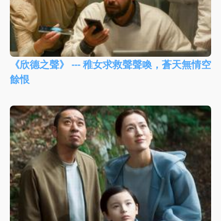
《欣德之聲》 --- 稚女求救聲聲喚，蒼天無情空
餘恨