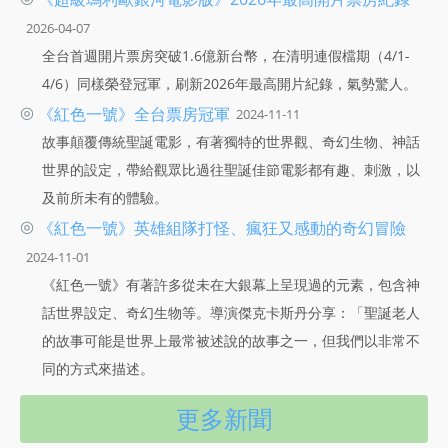
2026-04-07
全台首週開片票房突破1.6億新台幣，在清明連假檔期（4/1-
4/6）同樣榮登冠軍，刷新2026年最高開片紀錄，氣勢驚人。
◎
《紅色一號》全台票房冠軍
2024-11-11
故事顛覆傳統聖誕電影，有著獨特的世界觀、奇幻生物、神話
世界的設定，帶給觀眾比過往聖誕佳節電影都有趣、刺激，以
及前所未有的體驗。
◎
《紅色一號》英雄組隊打怪、瘋狂又感動的奇幻冒險
2024-11-01
《紅色一號》有著許多從未在大銀幕上呈現過的元素，包含神
話世界設定、奇幻生物等。導演傑克卡斯丹分享：「聖誕老人
的故事可能是世界上最常被述說的故事之一，但我們以非常不
同的方式來描述。
更多新聞