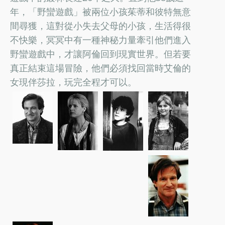
年，「野蠻遊戲」被兩位小孩茱蒂和彼特無意
間尋獲，這對從小失去父母的小孩，生活得很
不快樂，冥冥中有一種神秘力量牽引他們進入
野蠻遊戲中，才讓阿倫回到現實世界。但若要
真正結束這場冒險，他們必須找回當時艾倫的
女現伴莎拉，玩完全程才可以。