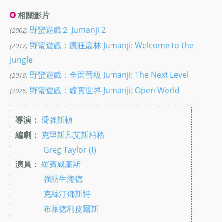
相關影片
野蠻遊戲２ Jumanji 2
(2002)
野蠻遊戲：瘋狂叢林 Jumanji: Welcome to the
(2017)
Jungle
野蠻遊戲：全面晉級 Jumanji: The Next Level
(2019)
野蠻遊戲：虛實世界 Jumanji: Open World
(2026)
導演：
喬強斯頓
編劇：
克里斯凡艾斯柏格
Greg Taylor (Ⅰ)
演員：
羅賓威廉斯
強納生海德
克絲汀鄧斯特
布萊德利皮爾斯