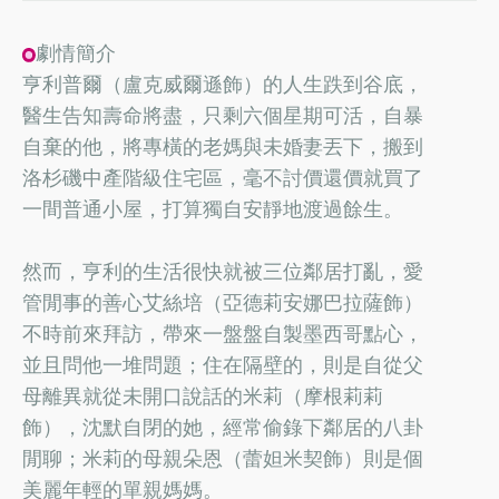
劇情簡介
亨利普爾（盧克威爾遜飾）的人生跌到谷底，
醫生告知壽命將盡，只剩六個星期可活，自暴
自棄的他，將專橫的老媽與未婚妻丟下，搬到
洛杉磯中產階級住宅區，毫不討價還價就買了
一間普通小屋，打算獨自安靜地渡過餘生。
然而，亨利的生活很快就被三位鄰居打亂，愛
管閒事的善心艾絲培（亞德莉安娜巴拉薩飾）
不時前來拜訪，帶來一盤盤自製墨西哥點心，
並且問他一堆問題；住在隔壁的，則是自從父
母離異就從未開口說話的米莉（摩根莉莉
飾），沈默自閉的她，經常偷錄下鄰居的八卦
閒聊；米莉的母親朵恩（蕾妲米契飾）則是個
美麗年輕的單親媽媽。