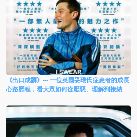
《出口成髒》--- 一位英國妥瑞氏症患者的成長
心路歷程，看大眾如何從厭惡、理解到接納