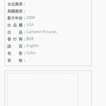
台北票房：
美國票房：
2008
影片年份：
USA
出 品 國：
Camelot Pictures
出 品：
龍祥
發 行 商：
English
語 言：
Color
色 彩：
音 效：