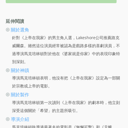
延伸閱讀
◎
關於選角
針對《上帝在我家》的男主角人選，Lakeshore公司推薦路克
威爾森。雖然這位演員經常被認為是戲路多樣的喜劇演員，不
過導演馬克培林頓對於他在《婆家就是你家》中的表現印象特
別深刻。
◎
關於神蹟
導演馬克培林頓表明，他沒有把《上帝在我家》設定為一部關
於宗教或上帝的電影。
◎
關於製作
導演馬克培林頓第一次讀到《上帝在我家》的劇本時，他立刻
深受這個關於「希望」的主題所吸引。
◎
導演介紹
馬克培林頓執導過最著名的電影是《無懈可擊》和《天蛾