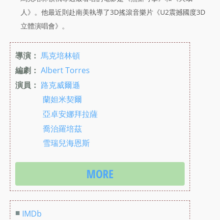
人》。他最近則赴南美執導了3D搖滾音樂片《U2震撼國度3D
立體演唱會》。
導演：
馬克培林頓
編劇：
Albert Torres
演員：
路克威爾遜
蘭妲米契爾
亞卓安娜拜拉薩
喬治羅培茲
雪瑞兒海恩斯
MORE
■
IMDb