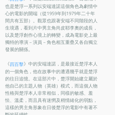
也是楚浮一系列以安端達諾這個角色為劇情中
心的電影的開端（從1959年到1979年二十年
間共有五部）。觀眾也跟著安端不同階段的人
生境遇，看到片中男主角尚皮耶李奧的成長，
以及楚浮創作心境上的轉變，成為電影史上最
獨特的導演－演員－角色相互重疊又各自獨立
發展的關係。
《
》中的安端達諾，是最接近楚浮本人
四百擊
的一個角色，他在故事中的遭遇幾乎就是楚浮
的往日追憶。在這部片中，楚浮開始建立屬於
他自己的主題人物（英雄）模式，而這個人物
性格與楚浮本人非常相似，同樣的敏感、羞
怯、溫柔，而且具有迷惘及稍情緒化的弱點，
這樣的男主角形象在日後楚浮的電影中有著不
斷的延續性。