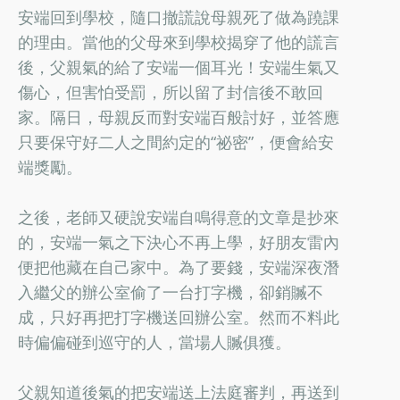
安端回到學校，隨口撤謊說母親死了做為蹺課
的理由。當他的父母來到學校揭穿了他的謊言
後，父親氣的給了安端一個耳光！安端生氣又
傷心，但害怕受罰，所以留了封信後不敢回
家。隔日，母親反而對安端百般討好，並答應
只要保守好二人之間約定的“祕密”，便會給安
端獎勵。
之後，老師又硬說安端自鳴得意的文章是抄來
的，安端一氣之下決心不再上學，好朋友雷內
便把他藏在自己家中。為了要錢，安端深夜潛
入繼父的辦公室偷了一台打字機，卻銷贓不
成，只好再把打字機送回辦公室。然而不料此
時偏偏碰到巡守的人，當場人贓俱獲。
父親知道後氣的把安端送上法庭審判，再送到