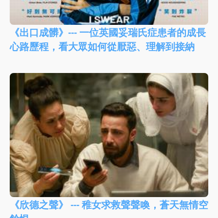
《出口成髒》--- 一位英國妥瑞氏症患者的成長
心路歷程，看大眾如何從厭惡、理解到接納
《欣德之聲》 --- 稚女求救聲聲喚，蒼天無情空