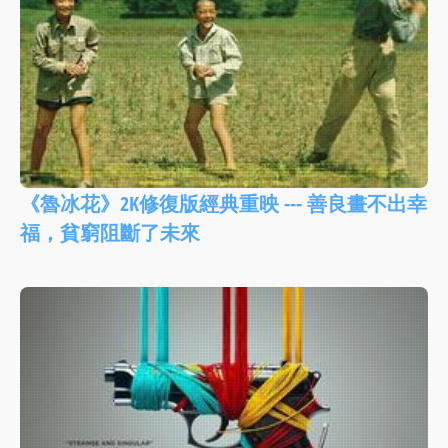
《魯冰花》2K修復版經典重映 --- 善良畫不出幸
福，貧窮阻斷了未來