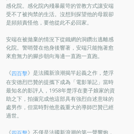
感化院。感化院內殘暴嚴苛的管教方式讓安端
受不了被拘禁的生活。沒想到探望他的母親卻
是頻頻責怪他，要他從此不必回家。
安端在被拋棄的情況下從鐵網的洞鑽出逃離感
化院。警哨聲在他身後響著，安端只能拖著愈
來愈無力的腳步朝向海邊一直跑一直跑。
《
》是法國新浪潮揭竿起義之作，楚浮
四百擊
在安德烈巴贊的提攜下成為「電影筆記」當時
最知名的影評人，1958年楚浮在妻子娘家的資
助之下，拍攝完成他這部具有強烈自述意味的
處男作，但當時對他意義重大的導師巴贊已經
過世。
《
》不僅是法國新浪潮的第一聲響炮，
四百擊