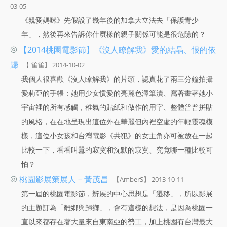
03-05
《親愛媽咪》先假設了幾年後的加拿大立法去「保護青少
年」，然後再來告訴你什麼樣的親子關係可能是很危險的？
◎
【2014桃園電影節】《沒人瞭解我》愛的結晶、恨的依
歸
【 雀雀】 2014-10-02
我個人很喜歡《沒人瞭解我》的片頭，認真花了兩三分鐘拍攝
愛莉亞的手帳：她用少女慣愛的亮麗色澤筆漬、寫著畫著她小
宇宙裡的所有感觸，稚氣的貼紙和做作的用字、整體普普拼貼
的風格，在在地呈現出這位外在華麗但內裡空虛的年輕靈魂模
樣，這位小女孩和台灣電影《共犯》的女主角亦可被放在一起
比較一下，看看叫囂的寂寞和沈默的寂寞、究竟哪一種比較可
怕？
◎
桃園影展策展人－黃茂昌
【AmberS】 2013-10-11
第一屆的桃園電影節，辨展的中心思想是「遷移」，所以影展
的主題訂為「離鄉與歸鄉」，會有這樣的想法，是因為桃園一
直以來都存在著大量來自東南亞的勞工，加上桃園有台灣最大