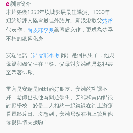
劇情簡介
本片榮獲1959年坎城影展最佳導演、1960年
紐約影評人協會最佳外語片。新浪潮教父
楚浮
代表作，
銀幕處女作，更成為楚浮
尚皮耶李奧
不朽的銀幕化身。
安端達諾（
飾）是個私生子，他與
尚皮耶李奧
母親和繼父住在巴黎。父母對安端總是忽視甚
至帶著排斥。
雷內是安端是同班的好朋友。安端的功課不
好，老師也視他為問題學生。安端和雷內都很
討厭學校，於是二人相約一起蹺課在街上游蕩
看電影渡日。沒想到，安端居然在街上驚見他
母親與情夫接吻！