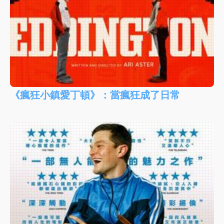
《瘋狂小鎮愛丁頓》：當瘋狂成了日常