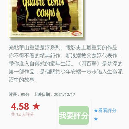
光點華山重溫楚浮系列。電影史上最重要的作品．
你不得不看的精典鉅作。新浪潮教父楚浮代表作，
帶你進入自傳式的童年生活。《四百擊》是楚浮的
第一部作品，是個關於少年安端一步步陷入生命泥
沼中的故事。
片長：99分
上映日期：2021/12/17
4.58 ★
★看看評分
共 12 人評分
★