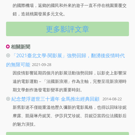
的國際機場，返鄉的國民和外來的遊子一直不停在桃園重覆交
錯，造就桃園發展多元文化。
更多影評文章
相關新聞
◎
「2021臺北文學‧閱影展」強勢回歸，翻湧後疫情時代
的無限可能
2021-09-28
因疫情影響延期四個月的影展活動強勢回歸，以影史上影響深
遠的電影運動－「法國新浪潮」作為主軸，完整呈現新浪潮時
期文學創作激發電影變革的重要時刻。
◎
紀念楚浮逝世三十週年 金馬推出經典回顧
2014-08-22
新舊影迷不僅能重溫他歷久彌新的電影風格，也得以回味珍妮
摩露、凱薩琳丹妮芙、伊莎貝艾珍妮、芬妮亞當四位法國影后
的魅力演技。