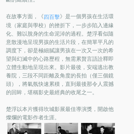
在故事方面，《
》是一個男孩在生活環
四百擊
境（家庭與學校）的挫折下，一步步陷入邊緣
化、難以脫身的生命泥淖的過程。楚浮看似隨
意散漫地呈現男孩的生活片段，在簡單平凡的
調度下，卻是極細膩讓男孩在一次又一次的希
望與幻滅中的心路歷程，無需累贅言語詮釋即
立體生動地呈現出來。影片最後，安端逃出教
養院，三段不同距離及角度的長拍（僅三個鏡
頭），將氣氛快速累積，直到最後那令人震撼
的回眸，堪稱影史最經典的收尾之一。
楚浮以本片獲得坎城影展最佳導演獎，開啟他
燦爛的電影作者生涯。