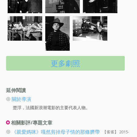
更多劇照
延伸閱讀
◎
關於導演
楚浮，法國新浪潮電影的主要代表人物。
相關影評/專題文章
◎
《親愛媽咪》嘎然剪掉母子情的那條臍帶
【雀雀】 2015-