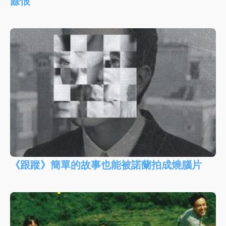
餘恨
《跟蹤》簡單的故事也能被諾蘭拍成燒腦片