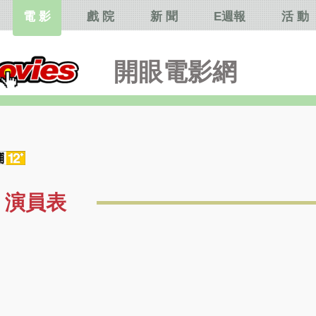
電 影
戲 院
新 聞
E週報
活 動
開眼電影網
演員表