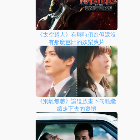
《太空超人》有與時俱進但還沒
有那麼芭比的娛樂爽片
《別離無恙》讓遺族畫下句點繼
續走下去的喪禮