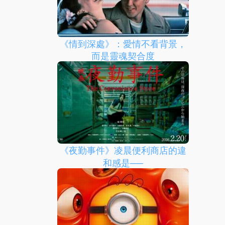
《情到深處》：愛情不看背景，
而是靈魂契合度
《夜勤事件》凌晨便利商店的違
和感是──