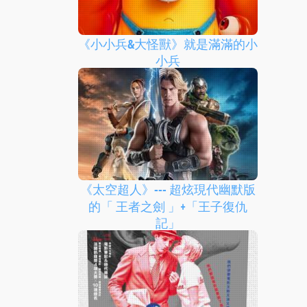
《小小兵&大怪獸》就是滿滿的小
小兵
《太空超人》--- 超炫現代幽默版
的「 王者之劍 」+「王子復仇
記」