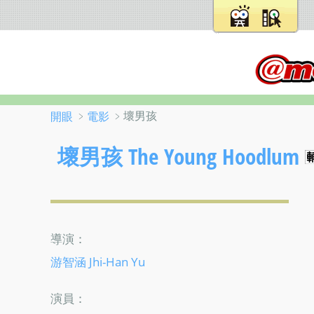
﹥
﹥壞男孩
開眼
電影
壞男孩 The Young Hoodlum
導演：
游智涵 Jhi-Han Yu
演員：