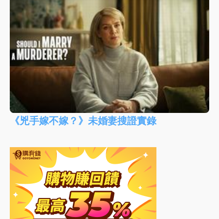
《兇手嫁不嫁？》未婚妻搜證實錄