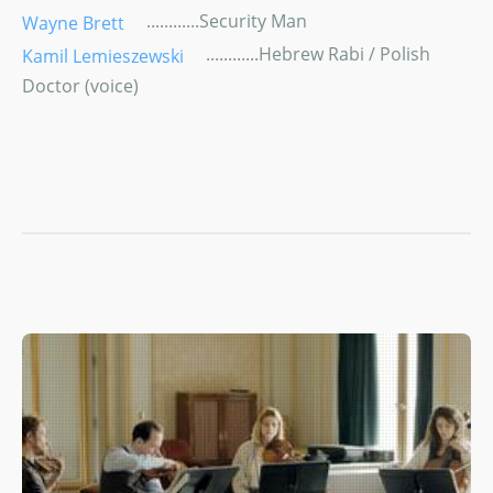
............Security Man
Wayne Brett
............Hebrew Rabi / Polish
Kamil Lemieszewski
Doctor (voice)