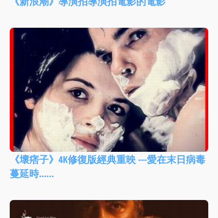
《新浪潮》導演拍導演拍電影的電影
《壞痞子》4K修復版經典重映 ---愛在末日病毒
蔓延時...…