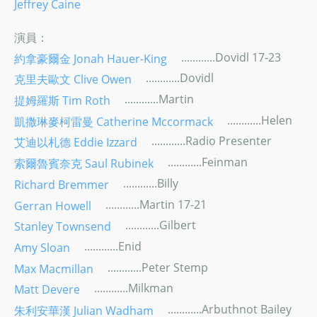
Jeffrey Caine
演員：
............Dovidl 17-23
約拿豪爾金 Jonah Hauer-King
............Dovidl
克里夫歐文 Clive Owen
............Martin
提姆羅斯 Tim Roth
............Helen
凱撒琳麥柯雷曼 Catherine Mccormack
............Radio Presenter
艾迪以札德 Eddie Izzard
............Feinman
索爾魯賓奈克 Saul Rubinek
............Billy
Richard Bremmer
............Martin 17-21
Gerran Howell
............Gilbert
Stanley Townsend
............Enid
Amy Sloan
............Peter Stemp
Max Macmillan
............Milkman
Matt Devere
............Arbuthnot Bailey
朱利安華漢 Julian Wadham