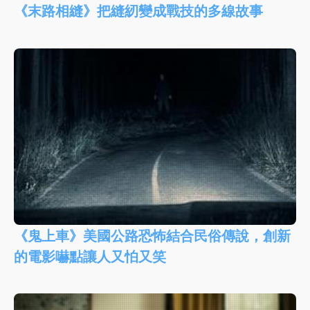
《末路相縫》把縫紉變成戰技的多線故事
《鬼上車》美國公路恐怖結合民俗傳說，創新
的電影嚇點讓人又怕又笑