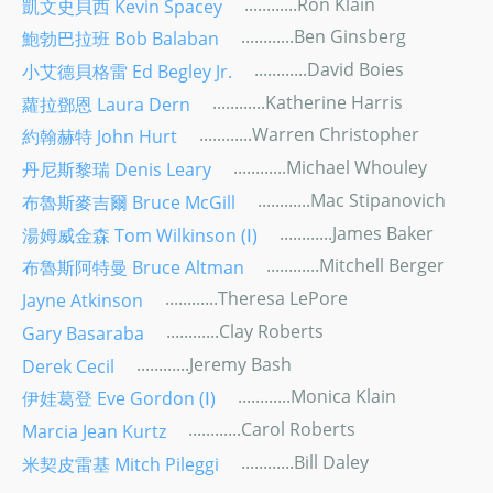
............Ron Klain
凱文史貝西 Kevin Spacey
............Ben Ginsberg
鮑勃巴拉班 Bob Balaban
............David Boies
小艾德貝格雷 Ed Begley Jr.
............Katherine Harris
蘿拉鄧恩 Laura Dern
............Warren Christopher
約翰赫特 John Hurt
............Michael Whouley
丹尼斯黎瑞 Denis Leary
............Mac Stipanovich
布魯斯麥吉爾 Bruce McGill
............James Baker
湯姆威金森 Tom Wilkinson (Ⅰ)
............Mitchell Berger
布魯斯阿特曼 Bruce Altman
............Theresa LePore
Jayne Atkinson
............Clay Roberts
Gary Basaraba
............Jeremy Bash
Derek Cecil
............Monica Klain
伊娃葛登 Eve Gordon (Ⅰ)
............Carol Roberts
Marcia Jean Kurtz
............Bill Daley
米契皮雷基 Mitch Pileggi