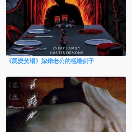
《屍變焚場》嫁錯老公的極端例子