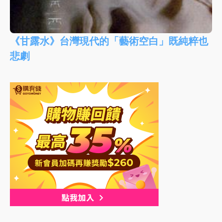
《甘露水》台灣現代的「藝術空白」既純粹也
悲劇