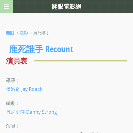
開眼電影網
﹥
﹥鹿死誰手
開眼
電影
鹿死誰手 Recount
演員表
導演：
傑洛奇 Jay Roach
編劇：
丹尼史莊 Danny Strong
演員：