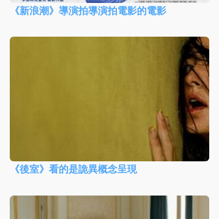
《新浪潮》導演拍導演拍電影的電影
《後室》看的是詭異概念呈現