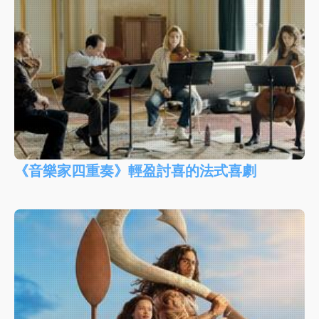
《音樂家四重奏》輕盈討喜的法式喜劇