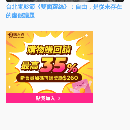
台北電影節《雙面蘿絲》：自由，是從未存在
的虛假議題