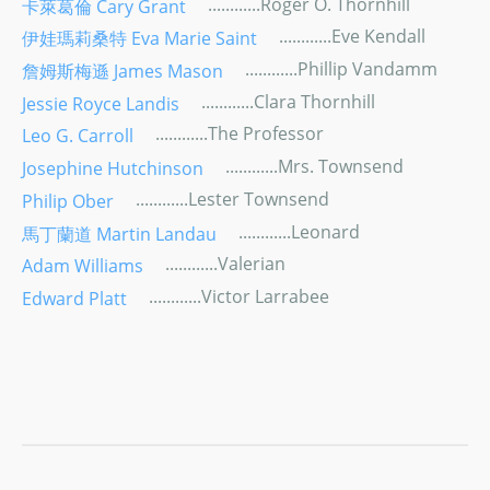
............Roger O. Thornhill
卡萊葛倫 Cary Grant
............Eve Kendall
伊娃瑪莉桑特 Eva Marie Saint
............Phillip Vandamm
詹姆斯梅遜 James Mason
............Clara Thornhill
Jessie Royce Landis
............The Professor
Leo G. Carroll
............Mrs. Townsend
Josephine Hutchinson
............Lester Townsend
Philip Ober
............Leonard
馬丁蘭道 Martin Landau
............Valerian
Adam Williams
............Victor Larrabee
Edward Platt