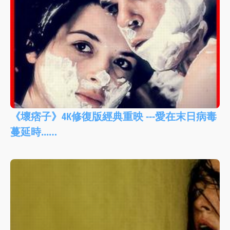
《壞痞子》4K修復版經典重映 ---愛在末日病毒
蔓延時...…