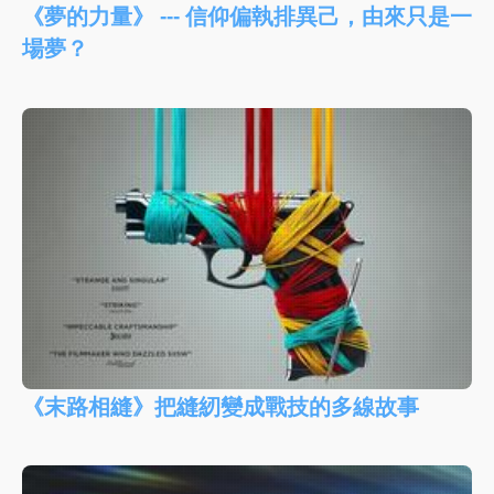
《夢的力量》 --- 信仰偏執排異己，由來只是一
場夢？
《末路相縫》把縫紉變成戰技的多線故事