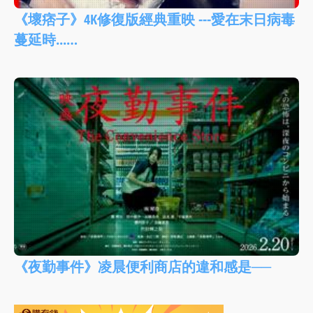
《壞痞子》4K修復版經典重映 ---愛在末日病毒
蔓延時...…
《夜勤事件》凌晨便利商店的違和感是──