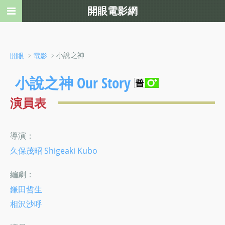
開眼電影網
﹥
﹥小說之神
開眼
電影
小說之神 Our Story
演員表
導演：
久保茂昭 Shigeaki Kubo
編劇：
鎌田哲生
相沢沙呼