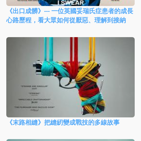
《出口成髒》--- 一位英國妥瑞氏症患者的成長
心路歷程，看大眾如何從厭惡、理解到接納
《末路相縫》把縫紉變成戰技的多線故事