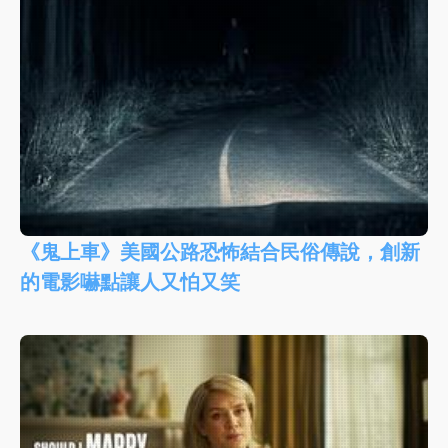
《鬼上車》美國公路恐怖結合民俗傳說，創新
的電影嚇點讓人又怕又笑