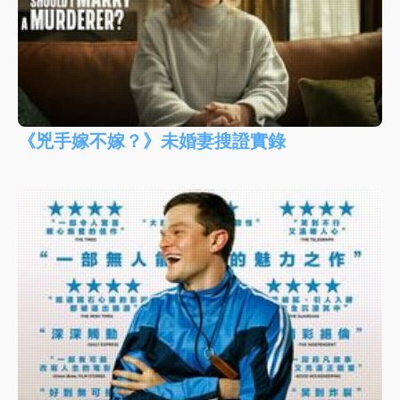
《兇手嫁不嫁？》未婚妻搜證實錄