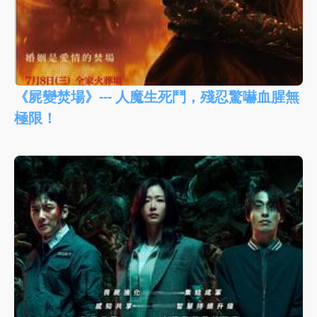
《屍變焚場》--- 人魔生死鬥，殘忍驚嚇血腥無
極限！