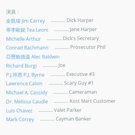
演員：
............ Dick Harper
金凱瑞 Jim Carrey
............ Jane Harper
蒂李歐妮 Tea Leoni
............ Dick's Secretary
Michelle Arthur
............ Prosecutor Phil
Conrad Bachmann
亞歷鮑德溫 Alec Baldwin
............ Joe
Richard Burgi
............ Executive #3
P.J.拜恩 P.J. Byrne
............ Scary Guy #1
Lawrence Calvin
............ Cameraman
Michael A. Cassidy
............ Kost Mart Customer
Dr. Melissa Caudle
............ Valet Parker
Luis Chavez
............ Cayman Banker
Mark Correy