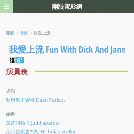
開眼電影網
﹥
﹥我愛上流
開眼
電影
我愛上流 Fun With Dick And Jane
演員表
導演：
狄恩派里索特 Dean Parisot
編劇：
賈德阿帕托 Judd apatow
尼可拉斯史托勒 Nicholas Stoller