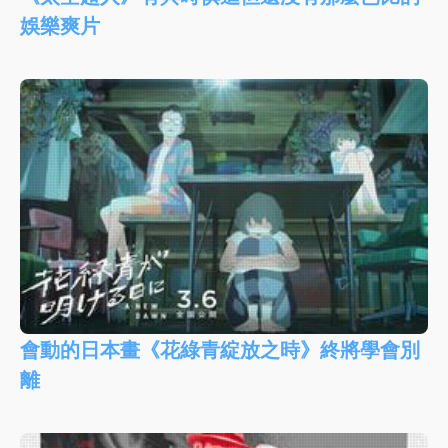
娛樂爽片
會動的日本畫《花綠青綻放之時》終將學會別
離