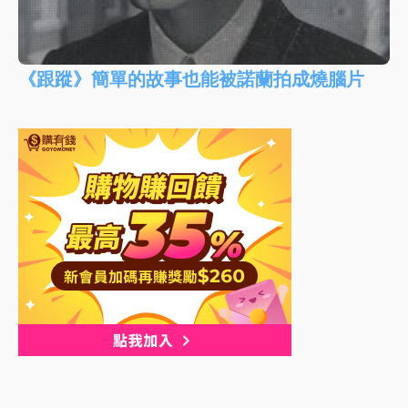
《跟蹤》簡單的故事也能被諾蘭拍成燒腦片