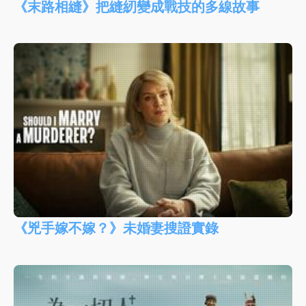
《末路相縫》把縫紉變成戰技的多線故事
《兇手嫁不嫁？》未婚妻搜證實錄