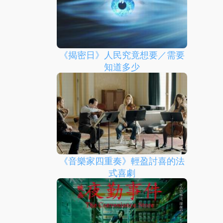
《揭密日》人民究竟想要／需要
知道多少
《音樂家四重奏》輕盈討喜的法
式喜劇