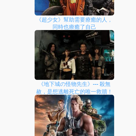
《超少女》幫助需要療癒的人，
同時也療癒了自己
《地下城の怪物先生》--- 殺無
赦，是想逃離死亡的唯一救贖！