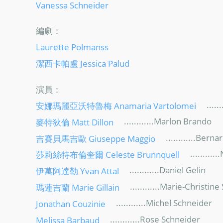
Vanessa Schneider
編劇：
Laurette Polmanss
潔西卡帕盧 Jessica Palud
演員：
......
安娜瑪麗亞沃特魯梅 Anamaria Vartolomei
............Marlon Brando
麥特狄倫 Matt Dillon
............Berna
吉賽貝馬吉歐 Giuseppe Maggio
...........
莎莉絲特布倫奎爾 Celeste Brunnquell
............Daniel Gelin
伊萬阿達勒 Yvan Attal
............Marie-Christine
瑪蓮吉蘭 Marie Gillain
............Michel Schneider
Jonathan Couzinie
............Rose Schneider
Melissa Barbaud