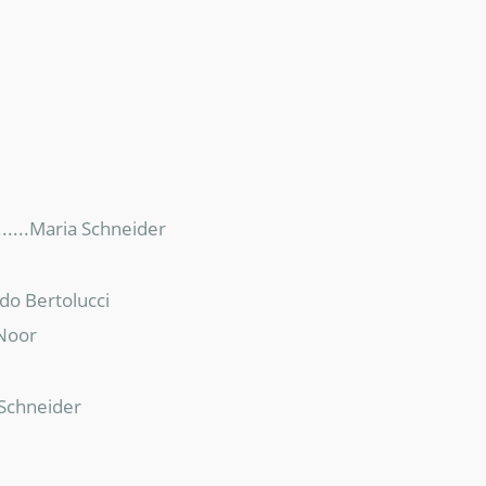
......Maria Schneider
rdo Bertolucci
.Noor
 Schneider