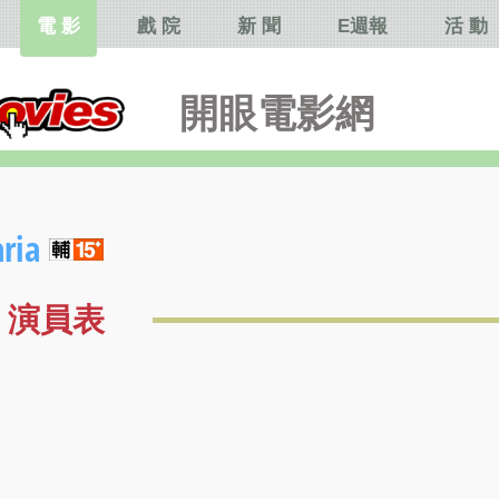
電 影
戲 院
新 聞
E週報
活 動
開眼電影網
ia
演員表