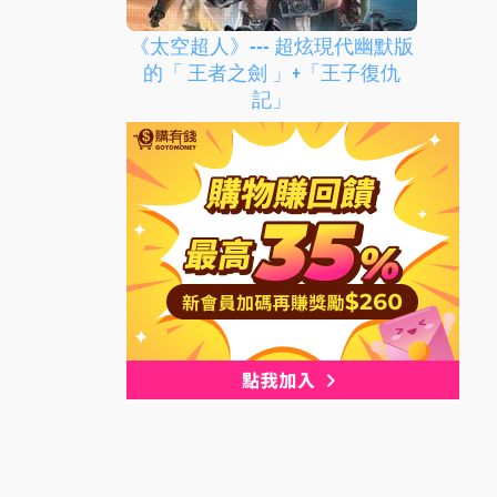
《太空超人》--- 超炫現代幽默版
的「 王者之劍 」+「王子復仇
記」