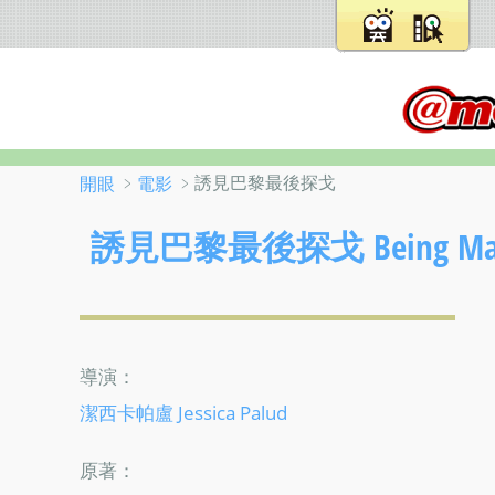
﹥
﹥誘見巴黎最後探戈
開眼
電影
誘見巴黎最後探戈 Being Mar
導演：
潔西卡帕盧 Jessica Palud
原著：