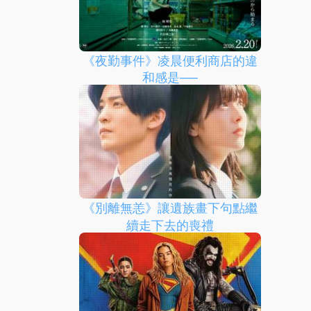
《夜勤事件》凌晨便利商店的違
和感是──
《別離無恙》讓遺族畫下句點繼
續走下去的喪禮