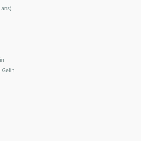
 ans)
in
l Gelin