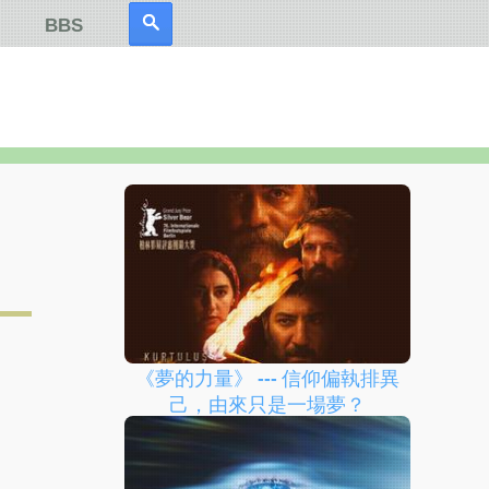
BBS
《夢的力量》 --- 信仰偏執排異
己，由來只是一場夢？